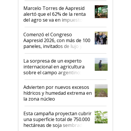
"Los veo más motivados"
Marcelo Torres de Aapresid
alertó que el 62% de la renta
del agro se va en impuestos:
"No es bueno que en
Argentina se sigan discutiendo
Comenzó el Congreso
las mismas cosas de hace 50
Aapresid 2026, con más de 100
años"
paneles, invitados de lujo y
todas las tendencias
La sorpresa de un experto
internacional en agricultura
sobre el campo argentino:
"Estoy muy impresionado"
Advierten por nuevos excesos
hídricos y humedad extrema en
la zona núcleo
Esta campaña proyectan cubrir
una superficie total de 750.000
hectáreas de soja sembradas
con una nueva generación de