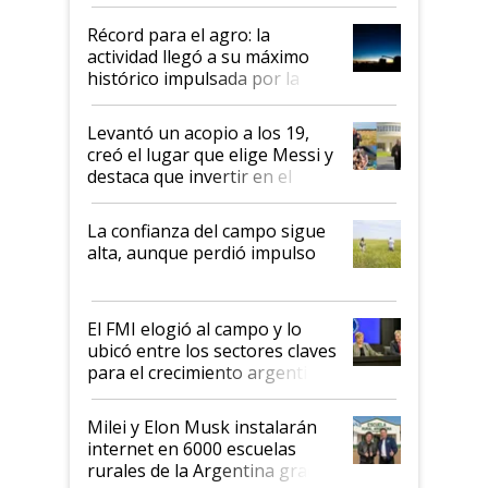
el agro aportó casi seis de cada
diez dólares y sostuvo el
Récord para el agro: la
liderazgo en un semestre
actividad llegó a su máximo
récord
histórico impulsada por la
cosecha y las exportaciones
Levantó un acopio a los 19,
creó el lugar que elige Messi y
destaca que invertir en el
kirchnerismo era como "darle
plata a un hijo para droga":
La confianza del campo sigue
Juan Félix Rossetti, el libertario
alta, aunque perdió impulso
que de una dura crisis salió
más fuerte y apuesta al cambio
de Milei
El FMI elogió al campo y lo
ubicó entre los sectores claves
para el crecimiento argentino
Milei y Elon Musk instalarán
internet en 6000 escuelas
rurales de la Argentina gracias