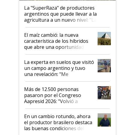
La "SuperRaza" de productores
argentinos que puede llevar a la
agricultura a un nuevo nivel: "Las
posibilidades de crecimiento son
infinitas"
El maíz cambió: la nueva
característica de los híbridos
que abre una oportunidad en
el lote
La experta en suelos que visitó
un campo argentino y tuvo
una revelación: "Me
impresionó mucho"
Más de 12.500 personas
pasaron por el Congreso
Aapresid 2026: "Volvió a
demostrar que hablar del
suelo es hablar de todo el
En un cambio rotundo, ahora
sistema productivo"
el productor brasilero destaca
las buenas condiciones del
agro argentino para invertir: