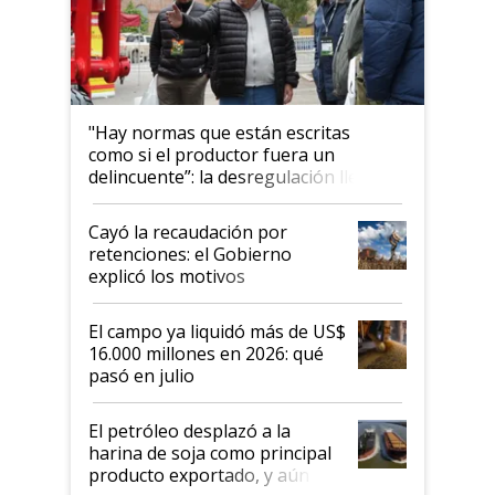
"Hay normas que están escritas
como si el productor fuera un
delincuente”: la desregulación llegó
al Congreso Aapresid y hasta se
habló del financiamiento al IPCVA
Cayó la recaudación por
retenciones: el Gobierno
explicó los motivos
El campo ya liquidó más de US$
16.000 millones en 2026: qué
pasó en julio
El petróleo desplazó a la
harina de soja como principal
producto exportado, y aún así