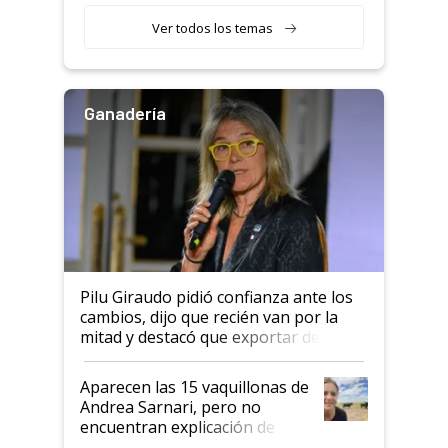
variedades que marcan un
Ver todos los temas
salto tecnológico en genética y
rendimiento
Ganadería
Pilu Giraudo pidió confianza ante los
cambios, dijo que recién van por la
mitad y destacó que exportar dejó de
ser "para unos pocos": "Tenemos un
mandato muy claro del gobierno
Aparecen las 15 vaquillonas de
nacional"
Andrea Sarnari, pero no
encuentran explicación de
cómo llegaron allí