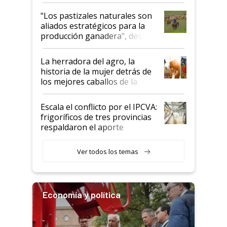
ganadera uruguaya sobre las
oportunidades que se abren
"Los pastizales naturales son
para el agro en Argentina, con
aliados estratégicos para la
foco en la carne
producción ganadera", destaca
la iniciativa que ya reúne a 46
establecimientos en Argentina
La herradora del agro, la
historia de la mujer detrás de
los mejores caballos de la
Argentina y los mitos que
todavía hacen sufrir a estos
Escala el conflicto por el IPCVA:
animales: "Mientras me
frigoríficos de tres provincias
descalificaban, yo seguí
respaldaron el aporte
haciendo currículum"
obligatorio
Ver todos los temas
Economía y política