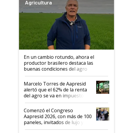
Agricultura
En un cambio rotundo, ahora el
productor brasilero destaca las
buenas condiciones del agro
argentino para invertir: "Los veo
más motivados"
Marcelo Torres de Aapresid
alertó que el 62% de la renta
del agro se va en impuestos:
"No es bueno que en
Argentina se sigan discutiendo
Comenzó el Congreso
las mismas cosas de hace 50
Aapresid 2026, con más de 100
años"
paneles, invitados de lujo y
todas las tendencias