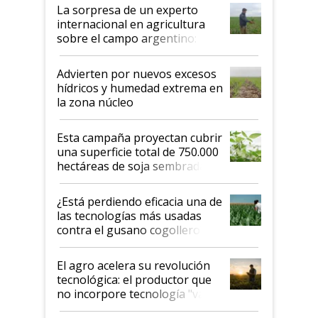
La sorpresa de un experto
internacional en agricultura
sobre el campo argentino:
"Estoy muy impresionado"
Advierten por nuevos excesos
hídricos y humedad extrema en
la zona núcleo
Esta campaña proyectan cubrir
una superficie total de 750.000
hectáreas de soja sembradas
con una nueva generación de
variedades que marcan un
¿Está perdiendo eficacia una de
salto tecnológico en genética y
las tecnologías más usadas
rendimiento
contra el gusano cogollero? El
desafío de una tecnología clave
El agro acelera su revolución
tecnológica: el productor que
no incorpore tecnología "va a
perder el tren"