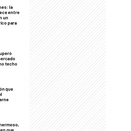
nes: la
rece entre
n un
ico para
cuperó
 mercado
imo techo
ión que
l
arne
 hermoso,
cen que