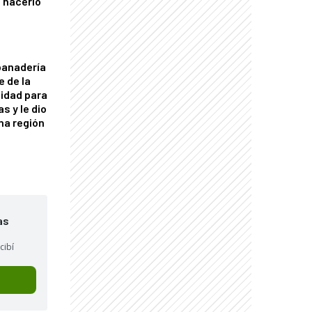
 hacerlo
panadería
e de la
idad para
s y le dio
una región
as
cibí