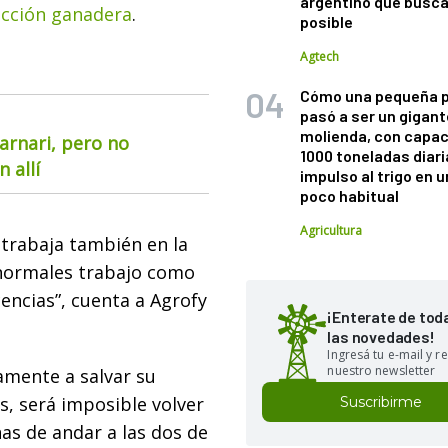
argentino que busca
cción ganadera
.
posible
Agtech
Cómo una pequeña 
pasó a ser un gigant
molienda, con capac
arnari, pero no
1000 toneladas diaria
 allí
impulso al trigo en 
poco habitual
Agricultura
trabaja también en la
 normales trabajo como
cencias”, cuenta a Agrofy
¡Enterate de tod
las novedades!
Ingresá tu e-mail y re
nuestro newsletter
amente a salvar su
s, será imposible volver
Suscribirme
nas de andar a las dos de