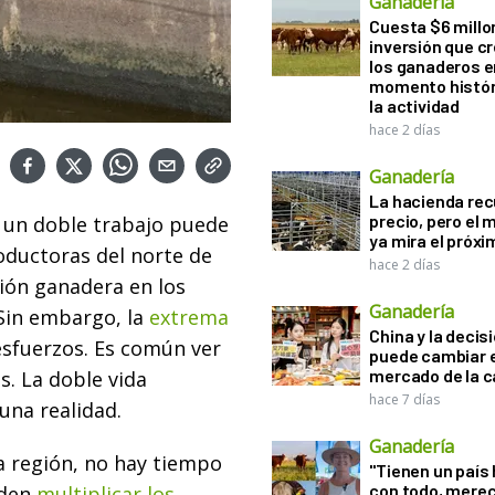
Ganadería
Cuesta $6 millo
inversión que c
los ganaderos e
momento histór
la actividad
hace 2 días
Ganadería
La hacienda re
precio, pero el
 un doble trabajo puede
ya mira el próx
oductoras del norte de
hace 2 días
ción ganadera en los
Ganadería
 Sin embargo, la
extrema
China y la decis
esfuerzos. Es común ver
puede cambiar e
mercado de la c
s. La doble vida
hace 7 días
una realidad.
Ganadería
ta región, no hay tiempo
"Tienen un país
con todo, mere
iden
multiplicar los