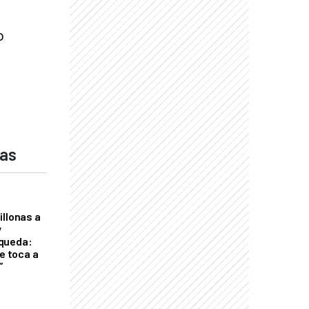
o
das
illonas a
y
queda:
le toca a
”