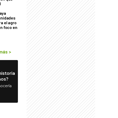
l
aya
unidades
a el agro
on foco en
 más
>
istoria
nos?
ocerla