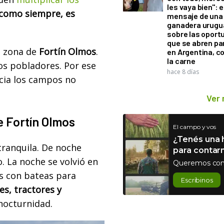
les vaya bien": e
 como siempre, es
mensaje de una
ganadera urugu
sobre las oport
que se abren par
la zona de
Fortín Olmos
.
en Argentina, c
la carne
os pobladores. Por ese
hace 8 días
acia los campos no
Ver
de Fortín Olmos
El campo y vos
¿Tenés una h
tranquila. De noche
para contar
. La noche se volvió en
Queremos con
s con bateas para
Escribinos
s, tractores y
 nocturnidad.