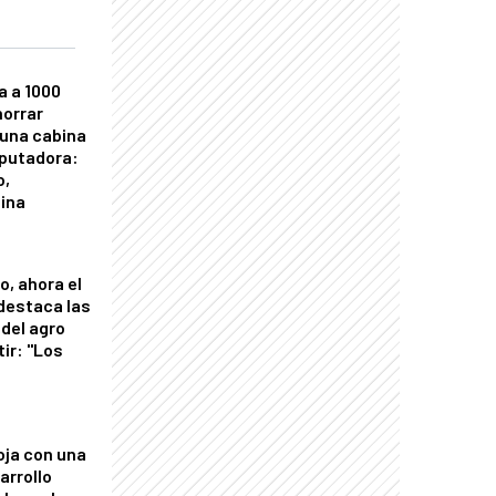
a a 1000
horrar
 una cabina
putadora:
o,
tina
o, ahora el
 destaca las
del agro
tir: "Los
"
oja con una
arrollo