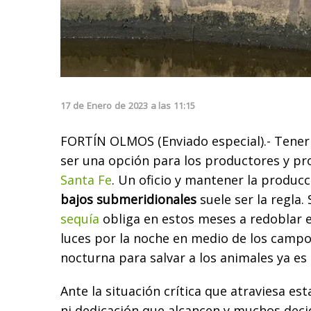
17
de
Enero
de
2023
a las
11:15
FORTÍN OLMOS (Enviado especial).- Tener
ser una opción para los productores y pr
Santa Fe
. Un oficio y mantener la produc
bajos submeridionales
suele ser la regla.
sequía
obliga en estos meses a redoblar 
luces por la noche en medio de los campo
nocturna para salvar a los animales ya es 
Ante la situación crítica que atraviesa es
ni dedicación que alcancen y muchos dec