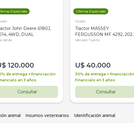
fertas Especiales
Ofertas Especiales
sado
Usado
ractor John Deere 6180J,
Tractor MASSEY
014, 4WD, DUAL
FERGUSSON MF 4292, 2020
la Verde
4WD, PATON
Venado Tuerto
U$
120.000
U$
40.000
0% de entrega + financiación
30% de entrega + financiación
inancialo en 3 años
Financialo en 3 años
Consultar
Consultar
ción animal
Insumos veterinarios
Identificación animal