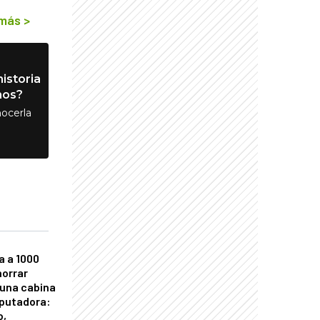
 más
>
istoria
nos?
ocerla
a a 1000
horrar
 una cabina
putadora:
o,