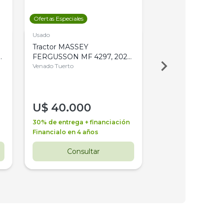
Ofertas Especiales
Ofertas Especiales
Usado
Usado
Tractor MASSEY
Tractor AGCO ALL
,
FERGUSSON MF 4297, 2020,
2003, 4WD, PA
4WD, PATON
Venado Tuerto
Venado Tuerto
U$
40.000
U$
30.000
30% de entrega + financiación
30% de entrega + 
Financialo en 4 años
Financialo en 3 a
Consultar
Consul