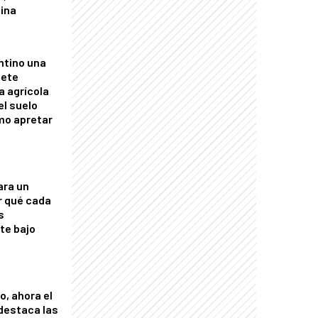
tina
ntino una
mete
a agrícola
el suelo
mo apretar
ara un
r qué cada
s
nte bajo
o, ahora el
 destaca las