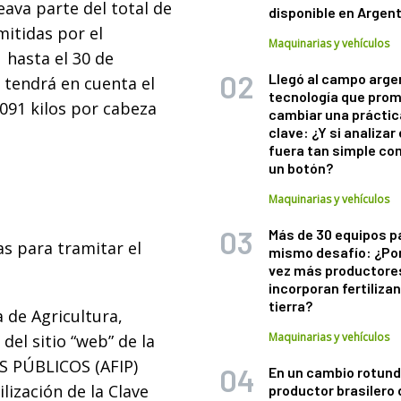
ava parte del total de
disponible en Argen
mitidas por el
Maquinarias y vehículos
 hasta el 30 de
Llegó al campo arge
 tendrá en cuenta el
tecnología que pro
,091 kilos por cabeza
cambiar una práctic
clave: ¿Y si analizar 
fuera tan simple co
un botón?
Maquinarias y vehículos
Más de 30 equipos p
s para tramitar el
mismo desafío: ¿Po
vez más productore
incorporan fertiliza
tierra?
a de Agricultura,
Maquinarias y vehículos
del sitio “web” de la
 PÚBLICOS (AFIP)
En un cambio rotund
ilización de la Clave
productor brasilero