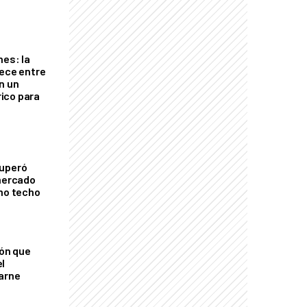
nes: la
rece entre
n un
ico para
cuperó
 mercado
imo techo
ión que
l
arne