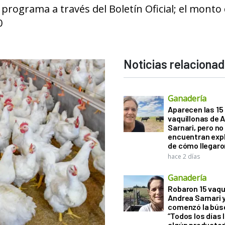
 programa a través del Boletín Oficial; el monto 
0
Noticias relaciona
Ganadería
Aparecen las 15
vaquillonas de 
Sarnari, pero no
encuentran exp
de cómo llegaron
hace 2 días
Ganadería
Robaron 15 vaqu
Andrea Sarnari 
comenzó la bús
“Todos los días 
algún productor