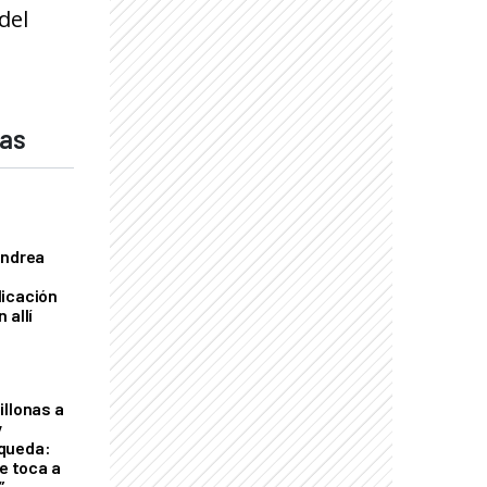
del
das
Andrea
licación
 allí
illonas a
y
queda:
le toca a
”