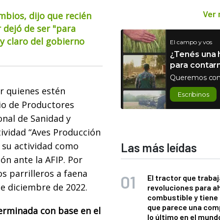
Ver
mbios, dijo que recién
 dejó de ser "para
 claro del gobierno
El campo y vos
¿Tenés una h
para contar
Queremos con
r quienes estén
Escribinos
rio de Productores
onal de Sanidad y
tividad “Aves Producción
 su actividad como
Las más leídas
ón ante la AFIP. Por
s parrilleros a faena
El tractor que trabaj
de diciembre de 2022.
revoluciones para a
combustible y tiene
que parece una com
rminada con base en el
lo último en el mund