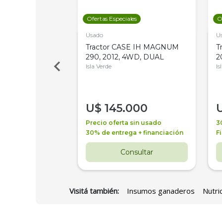
les
Ofertas Especiales
O
Usado
U
a Metalfor 7040,
Tractor CASE IH MAGNUM
T
Bot 32 Mts
290, 2012, 4WD, DUAL
2
Isla Verde
Is
000
U$
145.000
a + financiación
Precio oferta sin usado
3
 4 años
30% de entrega + financiación
F
nsultar
Consultar
Visitá también:
Insumos ganaderos
Nutri