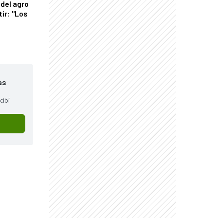
del agro
tir: "Los
"
as
cibí