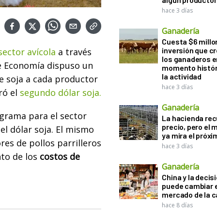
hace 3 días
Ganadería
Cuesta $6 millo
inversión que c
ector avícola
a través
los ganaderos e
de Economía dispuso un
momento histór
la actividad
e soja a cada productor
hace 3 días
ró el
segundo dólar soja.
Ganadería
ograma para el sector
La hacienda re
precio, pero el
del dólar soja. El mismo
ya mira el próx
res de pollos parrilleros
hace 3 días
to de los
costos de
Ganadería
China y la decis
puede cambiar e
mercado de la c
hace 8 días