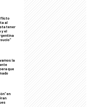
flicto
ta al
esta tener
 y el
Argentina
 sucio"
lvamos la
tante
mbera que
rnado
ión” en
Gran
ques