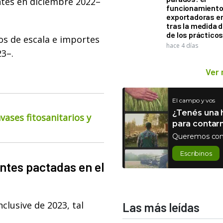
ntes en diciembre 2022–
funcionamiento 
exportadoras e
tras la medida 
de los práctico
cos de escala e importes
hace 4 días
3–.
Ver
El campo y vos
¿Tenés una h
ases fitosanitarios y
para contar
Queremos con
Escribinos
ntes pactadas en el
clusive de 2023, tal
Las más leídas