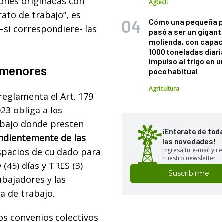
iones originadas con
Agtech
ato de trabajo”, es
Cómo una pequeña 
 –si correspondiere- las
pasó a ser un gigant
.
molienda, con capac
1000 toneladas diaria
impulso al trigo en 
a menores
poco habitual
Agricultura
reglamenta el Art. 179
023 obliga a los
abajo donde presten
¡Enterate de tod
dientemente de las
las novedades!
spacios de cuidado para
Ingresá tu e-mail y re
nuestro newsletter
45) días y TRES (3)
Suscribirme
abajadores y las
a de trabajo.
los convenios colectivos