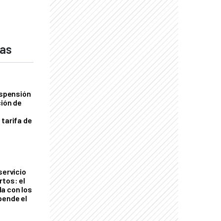
das
uspensión
ción de
 tarifa de
servicio
rtos: el
a con los
pende el