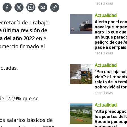
hace 3 días
Actualidad
Alerta por el con
ecretaría de Trabajo
naval que impac
 última revisión de
agro: lo que cu
un buque parado
ia del año 2022
en el
peligro de que 
omercio firmado el
pase a ser "país
hace 3 días
Actualidad
ctadas.
"Por una laja sa
vida": el impac
relato de la ta
sobrevivió al to
hace 3 días
del 22,9% que se
Actualidad
“Alta preocupac
los puertos del 
os salarios básicos de
Rosario por bu
parados: el