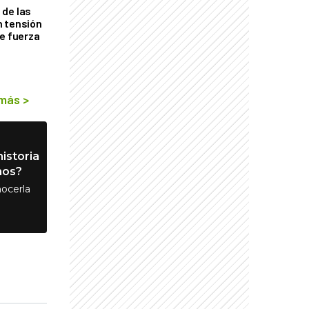
de las
n tensión
de fuerza
s
 más
>
istoria
nos?
ocerla