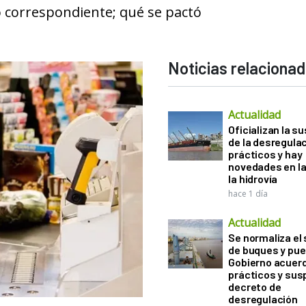
o correspondiente; qué se pactó
Noticias relaciona
Actualidad
Oficializan la s
de la desregula
prácticos y hay
novedades en la
la hidrovía
hace 1 día
Actualidad
Se normaliza el 
de buques y pue
Gobierno acuerd
prácticos y sus
decreto de
desregulación