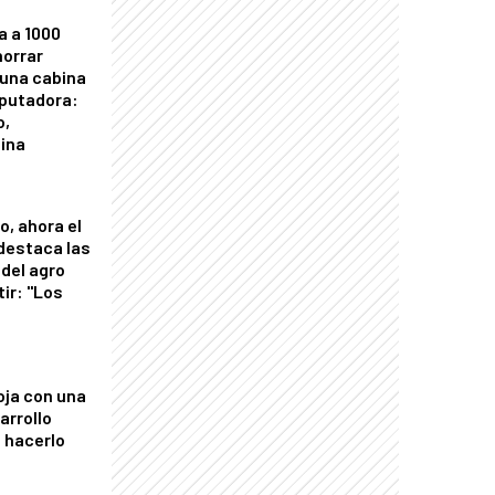
a a 1000
horrar
 una cabina
putadora:
o,
tina
o, ahora el
 destaca las
del agro
tir: "Los
"
oja con una
arrollo
 hacerlo