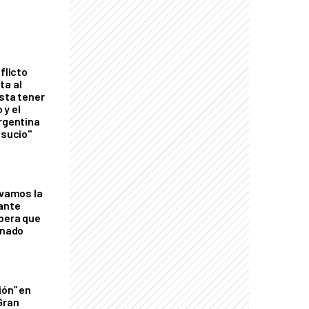
flicto
ta al
esta tener
 y el
Argentina
 sucio"
lvamos la
tante
mbera que
rnado
ión” en
Gran