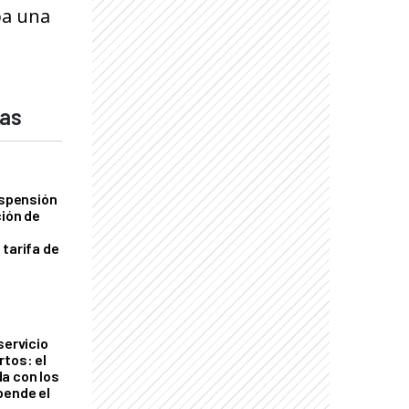
ba una
das
uspensión
ción de
 tarifa de
servicio
rtos: el
a con los
pende el