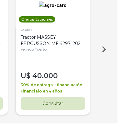
Ofertas Especiales
Ofertas Especiales
Usado
Usado
Tractor MASSEY
Tractor AGCO ALL
,
FERGUSSON MF 4297, 2020,
2003, 4WD, PA
4WD, PATON
Venado Tuerto
Venado Tuerto
U$
40.000
U$
30.000
30% de entrega + financiación
30% de entrega + 
Financialo en 4 años
Financialo en 3 a
Consultar
Consul