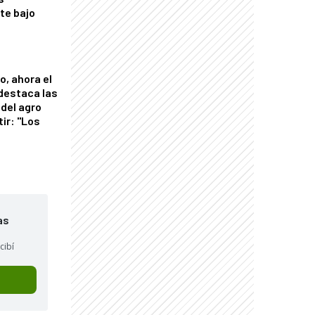
nte bajo
o, ahora el
 destaca las
del agro
tir: "Los
"
as
cibí