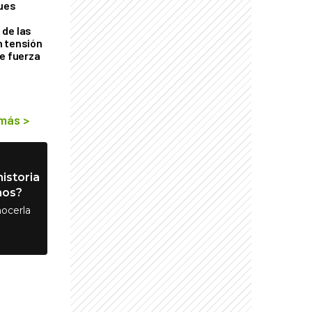
ques
de las
n tensión
de fuerza
s
 más
>
istoria
nos?
ocerla