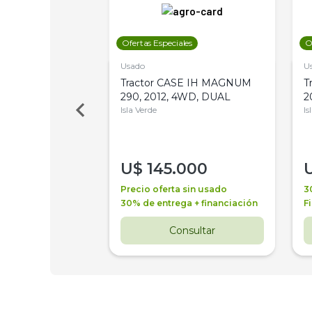
les
Ofertas Especiales
O
Usado
U
a Metalfor 7040,
Tractor CASE IH MAGNUM
T
Bot 32 Mts
290, 2012, 4WD, DUAL
2
Isla Verde
Is
000
U$
145.000
a + financiación
Precio oferta sin usado
3
 4 años
30% de entrega + financiación
F
nsultar
Consultar