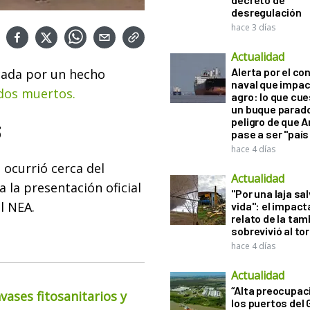
desregulación
hace 3 días
Actualidad
Alerta por el con
ada por un hecho
naval que impac
 dos muertos.
agro: lo que cu
un buque parado
peligro de que 
3
pase a ser "país
hace 4 días
e ocurrió cerca del
Actualidad
 la presentación oficial
"Por una laja sa
l NEA.
vida": el impac
relato de la ta
sobrevivió al to
hace 4 días
Actualidad
“Alta preocupac
ases fitosanitarios y
los puertos del 