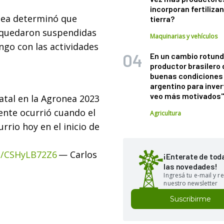
incorporan fertiliza
onea determinó que
tierra?
s quedaron suspendidas
Maquinarias y vehículos
go con las actividades
En un cambio rotund
productor brasilero
buenas condiciones 
argentino para inver
veo más motivados
atal en la Agronea 2023
dente ocurrió cuando el
Agricultura
rrio hoy en el inicio de
om/CSHyLB72Z6
— Carlos
¡Enterate de tod
las novedades!
Ingresá tu e-mail y re
nuestro newsletter
Suscribirme