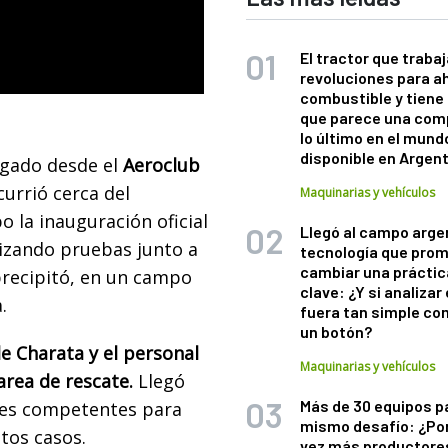
El tractor que trabaj
revoluciones para a
combustible y tiene
que parece una com
lo último en el mund
disponible en Argen
egado desde el
Aeroclub
ocurrió cerca del
Maquinarias y vehículos
 la inauguración oficial
Llegó al campo arge
alizando pruebas junto a
tecnología que pro
cambiar una práctic
precipitó, en un campo
clave: ¿Y si analizar 
.
fuera tan simple co
un botón?
e Charata y el personal
Maquinarias y vehículos
area de rescate.
Llegó
Más de 30 equipos p
ades competentes para
mismo desafío: ¿Po
stos casos.
vez más productore