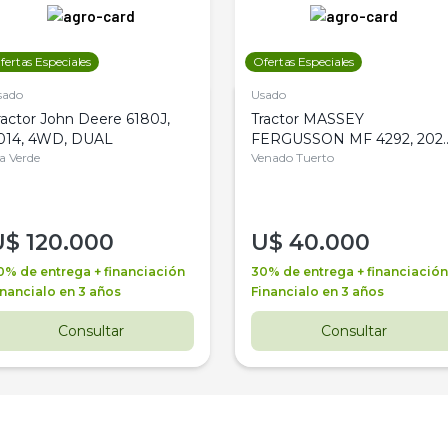
fertas Especiales
Ofertas Especiales
sado
Usado
ractor John Deere 6180J,
Tractor MASSEY
014, 4WD, DUAL
FERGUSSON MF 4292, 2020
la Verde
4WD, PATON
Venado Tuerto
U$
120.000
U$
40.000
0% de entrega + financiación
30% de entrega + financiación
inancialo en 3 años
Financialo en 3 años
Consultar
Consultar