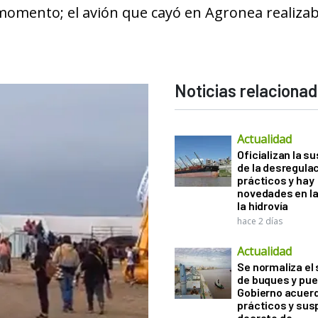
 el momento; el avión que cayó en Agronea realiza
Noticias relaciona
Actualidad
Oficializan la s
de la desregula
prácticos y hay
novedades en la
la hidrovía
hace 2 días
Actualidad
Se normaliza el 
de buques y pue
Gobierno acuerd
prácticos y sus
decreto de