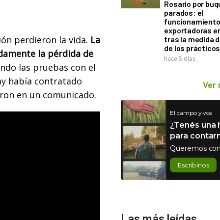
Rosario por bu
parados: el
funcionamiento 
exportadoras e
ón perdieron la vida.
La
tras la medida 
de los práctico
damente la pérdida de
hace 5 días
ndo las pruebas con el
ay había contratado
Ver
aron en un comunicado.
El campo y vos
¿Tenés una h
para contar
Queremos con
Escribinos
Las más leídas