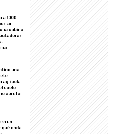
a a 1000
horrar
 una cabina
putadora:
o,
tina
ntino una
mete
a agrícola
el suelo
mo apretar
ara un
r qué cada
s