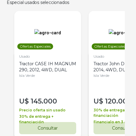
Especial usados seleccionados
Ofertas Especiales
Ofertas Especiales
Usado
Usado
Tractor CASE IH MAGNUM
Tractor John Deere 
290, 2012, 4WD, DUAL
2014, 4WD, DUAL
Isla Verde
Isla Verde
U$
145.000
U$
120.000
Precio oferta sin usado
30% de entrega +
financiación
30% de entrega +
financiación
Financialo en 3 años
Consultar
Consultar