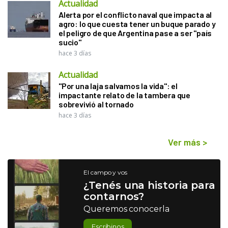
Actualidad
Alerta por el conflicto naval que impacta al
agro: lo que cuesta tener un buque parado y
el peligro de que Argentina pase a ser "país
sucio"
hace 3 días
Actualidad
"Por una laja salvamos la vida": el
impactante relato de la tambera que
sobrevivió al tornado
hace 3 días
Ver más
>
El campo y vos
¿Tenés una historia para
contarnos?
Queremos conocerla
Escribinos