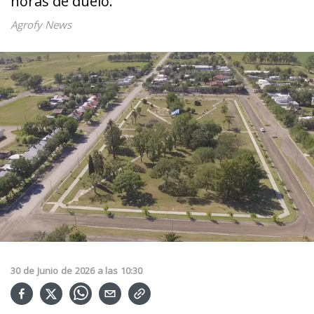
horas de duelo.
Agrofy News
30
de
Junio
de
2026
a las
10:30