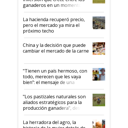
ganaderos en un momento
histórico para la actividad
La hacienda recuperó precio,
pero el mercado ya mira el
próximo techo
China y la decisión que puede
cambiar el mercado de la carne
"Tienen un país hermoso, con
todo, merecen que les vaya
bien": el mensaje de una
ganadera uruguaya sobre las
oportunidades que se abren
"Los pastizales naturales son
para el agro en Argentina, con
aliados estratégicos para la
foco en la carne
producción ganadera", destaca
la iniciativa que ya reúne a 46
establecimientos en Argentina
La herradora del agro, la
historia de la mujer detrás de