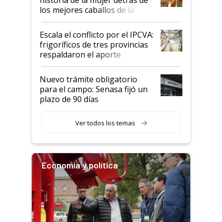
los mejores caballos de la
Argentina y los mitos que
todavía hacen sufrir a estos
Escala el conflicto por el IPCVA:
animales: "Mientras me
frigoríficos de tres provincias
descalificaban, yo seguí
respaldaron el aporte
haciendo currículum"
obligatorio
Nuevo trámite obligatorio
para el campo: Senasa fijó un
plazo de 90 días
Ver todos los temas
Economía y política