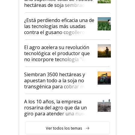
hectáreas de soja sembradas
con una nueva generación de
variedades que marcan un
¿Está perdiendo eficacia una de
salto tecnológico en genética y
las tecnologías más usadas
rendimiento
contra el gusano cogollero? El
desafío de una tecnología clave
El agro acelera su revolución
tecnológica: el productor que
no incorpore tecnología "va a
perder el tren"
Siembran 3500 hectáreas y
apuestan todo a la soja no
transgénica para cobrar más
por tonelada: compraron un
semillero
A los 10 años, la empresa
rosarina del agro que da un
giro para atender una nueva
etapa en el agro
Ver todos los temas