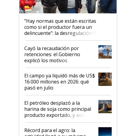
"Hay normas que están escritas
como si el productor fuera un
delincuente”: la desregulación llegó
al Congreso Aapresid y hasta se
habló del financiamiento al IPCVA
Cayó la recaudación por
retenciones: el Gobierno
explicó los motivos
El campo ya liquidó más de US$
16.000 millones en 2026: qué
pasó en julio
El petróleo desplazó a la
harina de soja como principal
producto exportado, y aún así
el agro aportó casi seis de cada
diez dólares y sostuvo el
Récord para el agro: la
liderazgo en un semestre