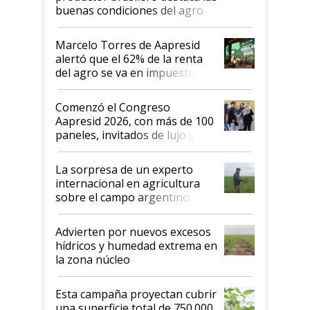
buenas condiciones del agro
argentino para invertir: "Los veo
más motivados"
Marcelo Torres de Aapresid
alertó que el 62% de la renta
del agro se va en impuestos:
"No es bueno que en
Argentina se sigan discutiendo
Comenzó el Congreso
las mismas cosas de hace 50
Aapresid 2026, con más de 100
años"
paneles, invitados de lujo y
todas las tendencias
La sorpresa de un experto
internacional en agricultura
sobre el campo argentino:
"Estoy muy impresionado"
Advierten por nuevos excesos
hídricos y humedad extrema en
la zona núcleo
Esta campaña proyectan cubrir
una superficie total de 750.000