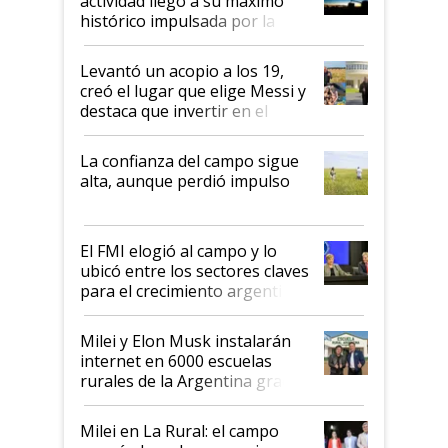
actividad llegó a su máximo
récord
histórico impulsada por la
cosecha y las exportaciones
Levantó un acopio a los 19,
creó el lugar que elige Messi y
destaca que invertir en el
kirchnerismo era como "darle
plata a un hijo para droga":
La confianza del campo sigue
Juan Félix Rossetti, el libertario
alta, aunque perdió impulso
que de una dura crisis salió
más fuerte y apuesta al cambio
de Milei
El FMI elogió al campo y lo
ubicó entre los sectores claves
para el crecimiento argentino
Milei y Elon Musk instalarán
internet en 6000 escuelas
rurales de la Argentina gracias
a un acuerdo con Starlink
Milei en La Rural: el campo