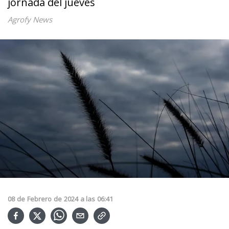
jornada del jueves
Agrofy News
08
de
Febrero
de
2024
a las
06:41