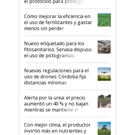
el protocolo para proteger la
propiedad intelectual
Cómo mejorar la eficiencia en
el uso de fertilizantes y gastar
menos sin perder
productividad en la campaña
fina
Nuevo etiquetado para los
fitosanitarios: Senasa dispuso
el uso de pictogramas,
palabras de advertencia e
indicaciones
Nuevas regulaciones para el
uso de drones: Córdoba fija
distancias mínimas
Alerta por la urea: el precio
aumentó un 40 % y no bajan
mientras se mantiene el
conflicto en Medio Oriente
Con mejor clima, el productor
invirtió más en nutrientes y