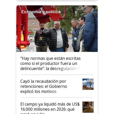
Economía y política
"Hay normas que están escritas
como si el productor fuera un
delincuente”: la desregulación llegó
al Congreso Aapresid y hasta se
habló del financiamiento al IPCVA
Cayó la recaudación por
retenciones: el Gobierno
explicó los motivos
El campo ya liquidó más de US$
16.000 millones en 2026: qué