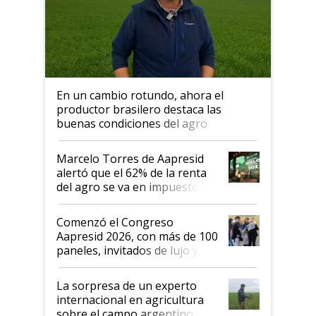
En un cambio rotundo, ahora el
productor brasilero destaca las
buenas condiciones del agro
argentino para invertir: "Los veo
más motivados"
Marcelo Torres de Aapresid
alertó que el 62% de la renta
del agro se va en impuestos:
"No es bueno que en
Argentina se sigan discutiendo
Comenzó el Congreso
las mismas cosas de hace 50
Aapresid 2026, con más de 100
años"
paneles, invitados de lujo y
todas las tendencias
La sorpresa de un experto
internacional en agricultura
sobre el campo argentino: