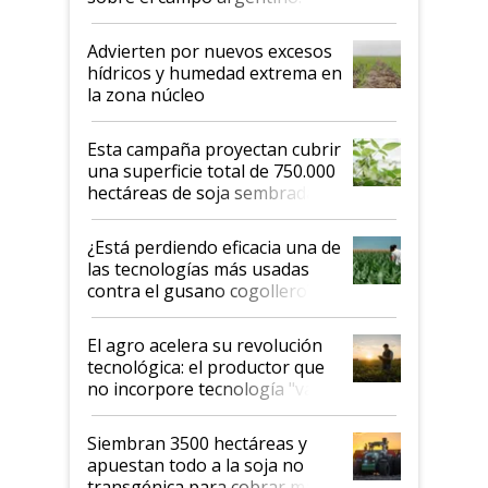
"Estoy muy impresionado"
Advierten por nuevos excesos
hídricos y humedad extrema en
la zona núcleo
Esta campaña proyectan cubrir
una superficie total de 750.000
hectáreas de soja sembradas
con una nueva generación de
variedades que marcan un
¿Está perdiendo eficacia una de
salto tecnológico en genética y
las tecnologías más usadas
rendimiento
contra el gusano cogollero? El
desafío de una tecnología clave
El agro acelera su revolución
tecnológica: el productor que
no incorpore tecnología "va a
perder el tren"
Siembran 3500 hectáreas y
apuestan todo a la soja no
transgénica para cobrar más