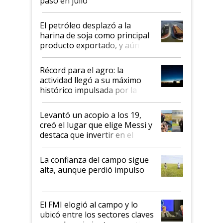
pasó en julio
El petróleo desplazó a la
harina de soja como principal
producto exportado, y aún así
el agro aportó casi seis de cada
diez dólares y sostuvo el
Récord para el agro: la
liderazgo en un semestre
actividad llegó a su máximo
récord
histórico impulsada por la
cosecha y las exportaciones
Levantó un acopio a los 19,
creó el lugar que elige Messi y
destaca que invertir en el
kirchnerismo era como "darle
plata a un hijo para droga":
La confianza del campo sigue
Juan Félix Rossetti, el libertario
alta, aunque perdió impulso
que de una dura crisis salió
más fuerte y apuesta al cambio
de Milei
El FMI elogió al campo y lo
ubicó entre los sectores claves