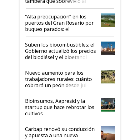
tambera que sobrevivió al
tornado
“Alta preocupación” en los
puertos del Gran Rosario por
buques parados: el
funcionamiento de las
exportadoras en tensión tras
Suben los biocombustibles: el
la medida de fuerza de los
Gobierno actualizó los precios
prácticos
del biodiésel y el bioetanol
Nuevo aumento para los
trabajadores rurales: cuánto
cobrará un peón desde julio
Bioinsumos, Aapresid y la
startup que hace rebrotar los
cultivos
Carbap renovó su conducción
y apuesta a una nueva