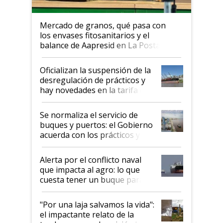
Mercado de granos, qué pasa con
los envases fitosanitarios y el
balance de Aapresid en La Posta
Oficializan la suspensión de la
desregulación de prácticos y
hay novedades en la tarifa de
la hidrovía
Se normaliza el servicio de
buques y puertos: el Gobierno
acuerda con los prácticos y
suspende el decreto de
desregulación
Alerta por el conflicto naval
que impacta al agro: lo que
cuesta tener un buque parado
y el peligro de que Argentina
pase a ser "país sucio"
"Por una laja salvamos la vida":
el impactante relato de la