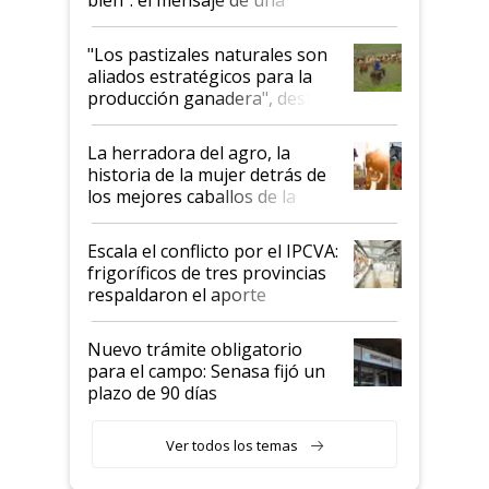
ganadera uruguaya sobre las
oportunidades que se abren
"Los pastizales naturales son
para el agro en Argentina, con
aliados estratégicos para la
foco en la carne
producción ganadera", destaca
la iniciativa que ya reúne a 46
establecimientos en Argentina
La herradora del agro, la
historia de la mujer detrás de
los mejores caballos de la
Argentina y los mitos que
todavía hacen sufrir a estos
Escala el conflicto por el IPCVA:
animales: "Mientras me
frigoríficos de tres provincias
descalificaban, yo seguí
respaldaron el aporte
haciendo currículum"
obligatorio
Nuevo trámite obligatorio
para el campo: Senasa fijó un
plazo de 90 días
Ver todos los temas