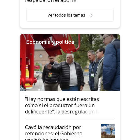
haciendo currículum"
obligatorio
Ver todos los temas
Economía y política
"Hay normas que están escritas
como si el productor fuera un
delincuente”: la desregulación llegó
al Congreso Aapresid y hasta se
habló del financiamiento al IPCVA
Cayó la recaudación por
retenciones: el Gobierno
explicó los motivos