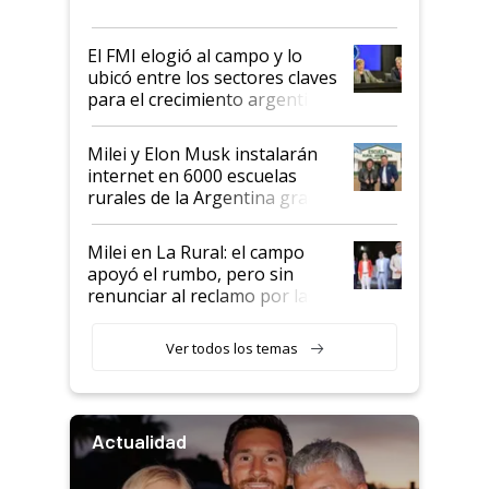
más fuerte y apuesta al cambio
de Milei
El FMI elogió al campo y lo
ubicó entre los sectores claves
para el crecimiento argentino
Milei y Elon Musk instalarán
internet en 6000 escuelas
rurales de la Argentina gracias
a un acuerdo con Starlink
Milei en La Rural: el campo
apoyó el rumbo, pero sin
renunciar al reclamo por las
retenciones
Ver todos los temas
Actualidad