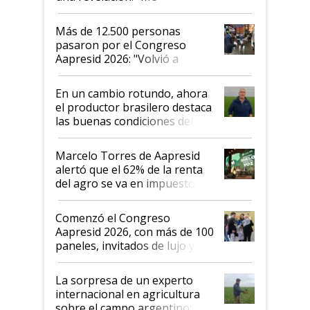
impresionó mucho"
Más de 12.500 personas
pasaron por el Congreso
Aapresid 2026: "Volvió a
demostrar que hablar del
suelo es hablar de todo el
En un cambio rotundo, ahora
sistema productivo"
el productor brasilero destaca
las buenas condiciones del
agro argentino para invertir:
"Los veo más motivados"
Marcelo Torres de Aapresid
alertó que el 62% de la renta
del agro se va en impuestos:
"No es bueno que en
Argentina se sigan discutiendo
Comenzó el Congreso
las mismas cosas de hace 50
Aapresid 2026, con más de 100
años"
paneles, invitados de lujo y
todas las tendencias
La sorpresa de un experto
internacional en agricultura
sobre el campo argentino: