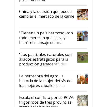
China y la decisión que puede
cambiar el mercado de la carne
"Tienen un país hermoso, con
todo, merecen que les vaya
bien": el mensaje de una
ganadera uruguaya sobre las
oportunidades que se abren
"Los pastizales naturales son
para el agro en Argentina, con
aliados estratégicos para la
foco en la carne
producción ganadera", destaca
la iniciativa que ya reúne a 46
establecimientos en Argentina
La herradora del agro, la
historia de la mujer detrás de
los mejores caballos de la
Argentina y los mitos que
todavía hacen sufrir a estos
Escala el conflicto por el IPCVA:
animales: "Mientras me
frigoríficos de tres provincias
descalificaban, yo seguí
respaldaron el aporte