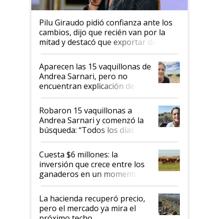
Pilu Giraudo pidió confianza ante los
cambios, dijo que recién van por la
mitad y destacó que exportar dejó de
ser "para unos pocos": "Tenemos un
mandato muy claro del gobierno
Aparecen las 15 vaquillonas de
nacional"
Andrea Sarnari, pero no
encuentran explicación de
cómo llegaron allí
Robaron 15 vaquillonas a
Andrea Sarnari y comenzó la
búsqueda: “Todos los días le
toca a algún productor”
Cuesta $6 millones: la
inversión que crece entre los
ganaderos en un momento
histórico para la actividad
La hacienda recuperó precio,
pero el mercado ya mira el
próximo techo