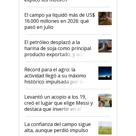
El campo ya liquidó más de US$
16.000 millones en 2026: qué
pasó en julio
El petróleo desplazó a la
harina de soja como principal
producto exportado, y aún así
el agro aportó casi seis de cada
diez dólares y sostuvo el
Récord para el agro: la
liderazgo en un semestre
actividad llegó a su máximo
récord
histórico impulsada por la
cosecha y las exportaciones
Levantó un acopio a los 19,
creó el lugar que elige Messi y
destaca que invertir en el
kirchnerismo era como "darle
plata a un hijo para droga":
La confianza del campo sigue
Juan Félix Rossetti, el libertario
alta, aunque perdió impulso
que de una dura crisis salió