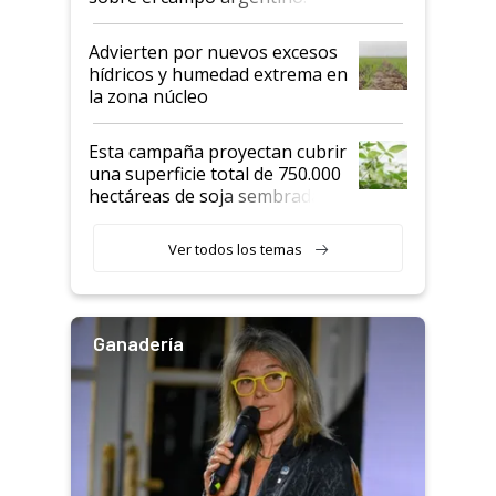
"Estoy muy impresionado"
Advierten por nuevos excesos
hídricos y humedad extrema en
la zona núcleo
Esta campaña proyectan cubrir
una superficie total de 750.000
hectáreas de soja sembradas
con una nueva generación de
variedades que marcan un
Ver todos los temas
salto tecnológico en genética y
rendimiento
Ganadería