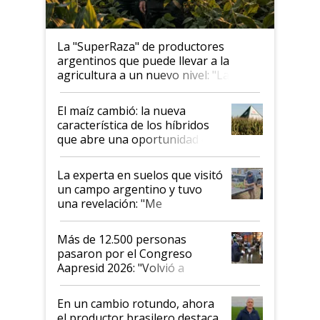
La "SuperRaza" de productores
argentinos que puede llevar a la
agricultura a un nuevo nivel: "Las
posibilidades de crecimiento son
infinitas"
El maíz cambió: la nueva
característica de los híbridos
que abre una oportunidad en
el lote
La experta en suelos que visitó
un campo argentino y tuvo
una revelación: "Me
impresionó mucho"
Más de 12.500 personas
pasaron por el Congreso
Aapresid 2026: "Volvió a
demostrar que hablar del
suelo es hablar de todo el
En un cambio rotundo, ahora
sistema productivo"
el productor brasilero destaca