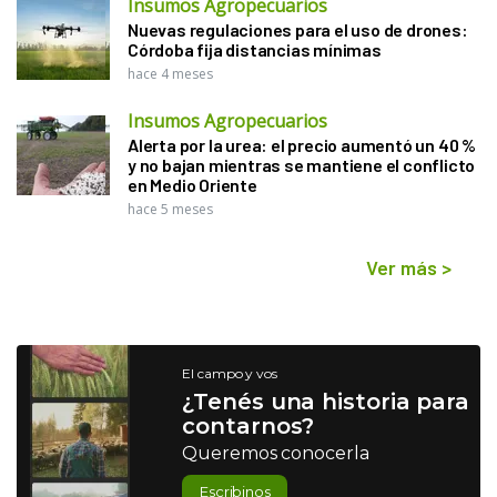
Insumos Agropecuarios
Nuevas regulaciones para el uso de drones:
Córdoba fija distancias mínimas
hace 4 meses
Insumos Agropecuarios
Alerta por la urea: el precio aumentó un 40 %
y no bajan mientras se mantiene el conflicto
en Medio Oriente
hace 5 meses
Ver más
>
El campo y vos
¿Tenés una historia para
contarnos?
Queremos conocerla
Escribinos