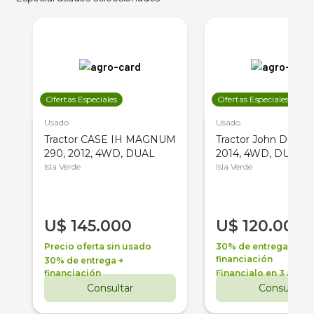
Ofertas Especiales
Ofertas Especiales
Usado
Usado
Tractor CASE IH MAGNUM
Tractor John Deere 
290, 2012, 4WD, DUAL
2014, 4WD, DUAL
Isla Verde
Isla Verde
U$
145.000
U$
120.000
Precio oferta sin usado
30% de entrega +
financiación
30% de entrega +
financiación
Financialo en 3 años
Consultar
Consultar