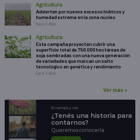
Agricultura
Advierten por nuevos excesos hídricos y
humedad extrema en la zona núcleo
hace 3 días
Agricultura
Esta campaña proyectan cubrir una
superficie total de 750.000 hectáreas de
soja sembradas con una nueva generación
de variedades que marcan un salto
tecnológico en genética y rendimiento
hace 3 días
Ver más
>
El campo y vos
¿Tenés una historia para
contarnos?
Queremos conocerla