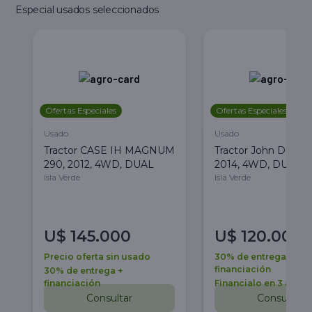
Especial usados seleccionados
Ofertas Especiales
Ofertas Especiales
Usado
Usado
Tractor CASE IH MAGNUM
Tractor John Deere 
290, 2012, 4WD, DUAL
2014, 4WD, DUAL
Isla Verde
Isla Verde
U$
145.000
U$
120.000
Precio oferta sin usado
30% de entrega +
financiación
30% de entrega +
financiación
Financialo en 3 años
Consultar
Consultar