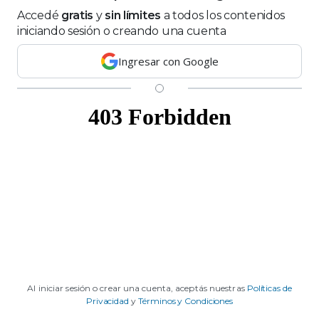
los mejores caballos de la
Argentina y los mitos que
Accedé
gratis
y
sin límites
a todos los contenidos
todavía hacen sufrir a estos
iniciando sesión o creando una cuenta
Escala el conflicto por el IPCVA:
animales: "Mientras me
frigoríficos de tres provincias
descalificaban, yo seguí
Ingresar con Google
respaldaron el aporte
haciendo currículum"
obligatorio
Nuevo trámite obligatorio
para el campo: Senasa fijó un
plazo de 90 días
Ver todos los temas
Economía y política
Al iniciar sesión o crear una cuenta, aceptás nuestras
Políticas de
Privacidad
y
Términos y Condiciones