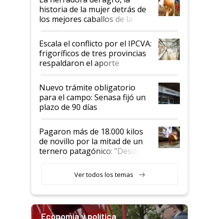
historia de la mujer detrás de
los mejores caballos de la
Argentina y los mitos que
todavía hacen sufrir a estos
Escala el conflicto por el IPCVA:
animales: "Mientras me
frigoríficos de tres provincias
descalificaban, yo seguí
respaldaron el aporte
haciendo currículum"
obligatorio
Nuevo trámite obligatorio
para el campo: Senasa fijó un
plazo de 90 días
Pagaron más de 18.000 kilos
de novillo por la mitad de un
ternero patagónico: "Desde
que bajó del camión empezó a
llamar la atención"
Ver todos los temas
Economía y política