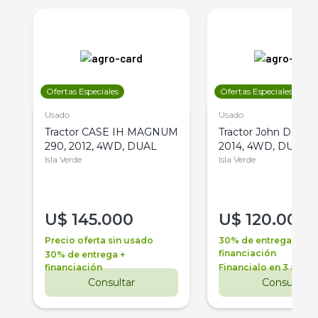
Ofertas Especiales
Ofertas Especiales
Usado
Usado
Tractor CASE IH MAGNUM
Tractor John Deere 
290, 2012, 4WD, DUAL
2014, 4WD, DUAL
Isla Verde
Isla Verde
U$
145.000
U$
120.000
Precio oferta sin usado
30% de entrega +
financiación
30% de entrega +
financiación
Financialo en 3 años
Consultar
Consultar