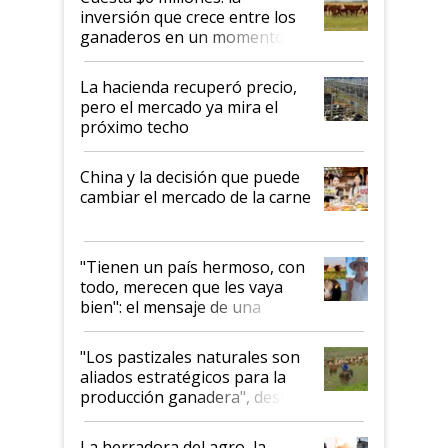
inversión que crece entre los
ganaderos en un momento
histórico para la actividad
La hacienda recuperó precio,
pero el mercado ya mira el
próximo techo
China y la decisión que puede
cambiar el mercado de la carne
"Tienen un país hermoso, con
todo, merecen que les vaya
bien": el mensaje de una
ganadera uruguaya sobre las
oportunidades que se abren
"Los pastizales naturales son
para el agro en Argentina, con
aliados estratégicos para la
foco en la carne
producción ganadera", destaca
la iniciativa que ya reúne a 46
establecimientos en Argentina
La herradora del agro, la