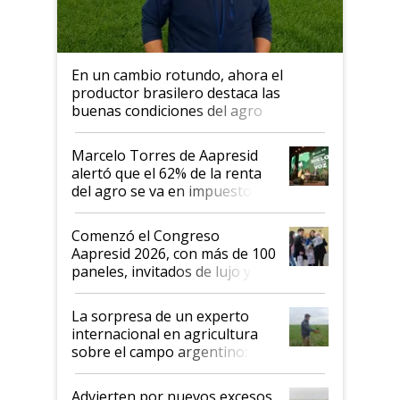
En un cambio rotundo, ahora el
productor brasilero destaca las
buenas condiciones del agro
argentino para invertir: "Los veo
más motivados"
Marcelo Torres de Aapresid
alertó que el 62% de la renta
del agro se va en impuestos:
"No es bueno que en
Argentina se sigan discutiendo
Comenzó el Congreso
las mismas cosas de hace 50
Aapresid 2026, con más de 100
años"
paneles, invitados de lujo y
todas las tendencias
La sorpresa de un experto
internacional en agricultura
sobre el campo argentino:
"Estoy muy impresionado"
Advierten por nuevos excesos