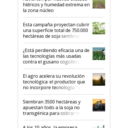
hídricos y humedad extrema en
la zona núcleo
Esta campaña proyectan cubrir
una superficie total de 750.000
hectáreas de soja sembradas
con una nueva generación de
variedades que marcan un
¿Está perdiendo eficacia una de
salto tecnológico en genética y
las tecnologías más usadas
rendimiento
contra el gusano cogollero? El
desafío de una tecnología clave
El agro acelera su revolución
tecnológica: el productor que
no incorpore tecnología "va a
perder el tren"
Siembran 3500 hectáreas y
apuestan todo a la soja no
transgénica para cobrar más
por tonelada: compraron un
semillero
A los 10 años, la empresa