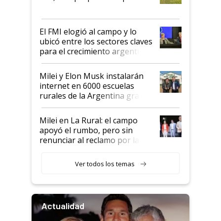
que de una dura crisis salió
más fuerte y apuesta al cambio
de Milei
El FMI elogió al campo y lo
ubicó entre los sectores claves
para el crecimiento argentino
Milei y Elon Musk instalarán
internet en 6000 escuelas
rurales de la Argentina gracias
a un acuerdo con Starlink
Milei en La Rural: el campo
apoyó el rumbo, pero sin
renunciar al reclamo por las
retenciones
Ver todos los temas
Actualidad