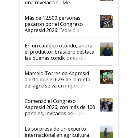
una revelación: "Me
impresionó mucho"
Más de 12.500 personas
pasaron por el Congreso
Aapresid 2026: "Volvió a
demostrar que hablar del
suelo es hablar de todo el
En un cambio rotundo, ahora
sistema productivo"
el productor brasilero destaca
las buenas condiciones del
agro argentino para invertir:
"Los veo más motivados"
Marcelo Torres de Aapresid
alertó que el 62% de la renta
del agro se va en impuestos:
"No es bueno que en
Argentina se sigan discutiendo
Comenzó el Congreso
las mismas cosas de hace 50
Aapresid 2026, con más de 100
años"
paneles, invitados de lujo y
todas las tendencias
La sorpresa de un experto
internacional en agricultura