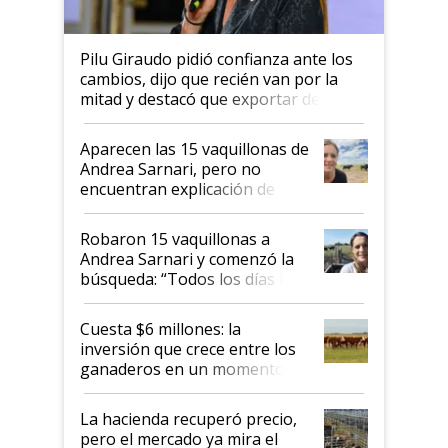
Pilu Giraudo pidió confianza ante los
cambios, dijo que recién van por la
mitad y destacó que exportar dejó de
ser "para unos pocos": "Tenemos un
mandato muy claro del gobierno
Aparecen las 15 vaquillonas de
nacional"
Andrea Sarnari, pero no
encuentran explicación de
cómo llegaron allí
Robaron 15 vaquillonas a
Andrea Sarnari y comenzó la
búsqueda: “Todos los días le
toca a algún productor”
Cuesta $6 millones: la
inversión que crece entre los
ganaderos en un momento
histórico para la actividad
La hacienda recuperó precio,
pero el mercado ya mira el