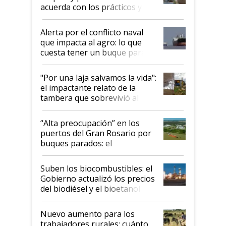
acuerda con los prácticos y
suspende el decreto de
desregulación
Alerta por el conflicto naval
que impacta al agro: lo que
cuesta tener un buque parado
y el peligro de que Argentina
pase a ser "país sucio"
"Por una laja salvamos la vida":
el impactante relato de la
tambera que sobrevivió al
tornado
“Alta preocupación” en los
puertos del Gran Rosario por
buques parados: el
funcionamiento de las
exportadoras en tensión tras
Suben los biocombustibles: el
la medida de fuerza de los
Gobierno actualizó los precios
prácticos
del biodiésel y el bioetanol
Nuevo aumento para los
trabajadores rurales: cuánto