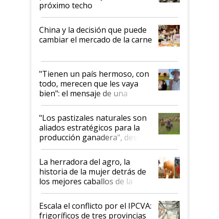
próximo techo
China y la decisión que puede
cambiar el mercado de la carne
"Tienen un país hermoso, con
todo, merecen que les vaya
bien": el mensaje de una
ganadera uruguaya sobre las
oportunidades que se abren
"Los pastizales naturales son
para el agro en Argentina, con
aliados estratégicos para la
foco en la carne
producción ganadera", destaca
la iniciativa que ya reúne a 46
establecimientos en Argentina
La herradora del agro, la
historia de la mujer detrás de
los mejores caballos de la
Argentina y los mitos que
todavía hacen sufrir a estos
Escala el conflicto por el IPCVA:
animales: "Mientras me
frigoríficos de tres provincias