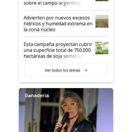
sobre el campo argentino:
"Estoy muy impresionado"
Advierten por nuevos excesos
hídricos y humedad extrema en
la zona núcleo
Esta campaña proyectan cubrir
una superficie total de 750.000
hectáreas de soja sembradas
con una nueva generación de
variedades que marcan un
Ver todos los temas
salto tecnológico en genética y
rendimiento
Ganadería