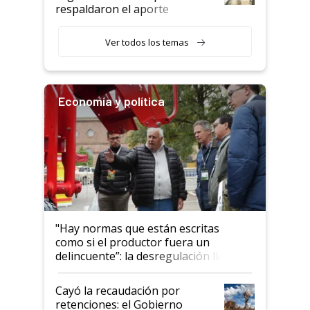
descalificaban, yo seguí
respaldaron el aporte
haciendo currículum"
obligatorio
Ver todos los temas
Economía y política
"Hay normas que están escritas
como si el productor fuera un
delincuente”: la desregulación llegó
al Congreso Aapresid y hasta se
habló del financiamiento al IPCVA
Cayó la recaudación por
retenciones: el Gobierno