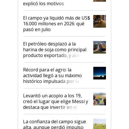
explicó los motivos
El campo ya liquidó más de US$
16.000 millones en 2026: qué
pasó en julio
El petróleo desplazó a la
harina de soja como principal
producto exportado, y aún así
el agro aportó casi seis de cada
diez dólares y sostuvo el
Récord para el agro: la
liderazgo en un semestre
actividad llegó a su máximo
récord
histórico impulsada por la
cosecha y las exportaciones
Levantó un acopio a los 19,
creó el lugar que elige Messi y
destaca que invertir en el
kirchnerismo era como "darle
plata a un hijo para droga":
La confianza del campo sigue
Juan Félix Rossetti, el libertario
alta, aunque perdió impulso