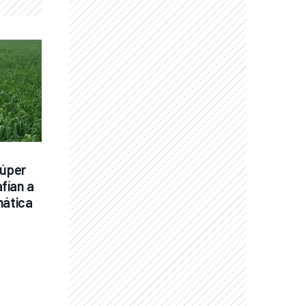
úper 
ían a 
mática