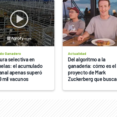
do Ganadero
Actualidad
ura selectiva en 
Del algoritmo a la 
elas: el acumulado 
ganadería: cómo es el 
nal apenas superó 
proyecto de Mark 
19 mil vacunos
Zuckerberg que busca 
hacer “la mejor carne d
mundo”