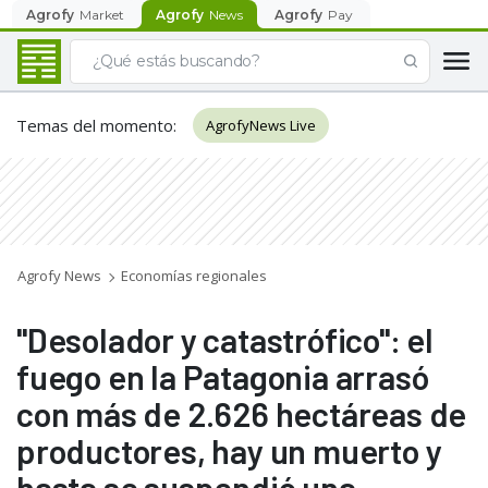
Agrofy
Market
Agrofy
News
Agrofy
Pay
Temas del momento
:
AgrofyNews Live
Agrofy News
Economías regionales
"Desolador y catastrófico": el
fuego en la Patagonia arrasó
con más de 2.626 hectáreas de
productores, hay un muerto y
hasta se suspendió una