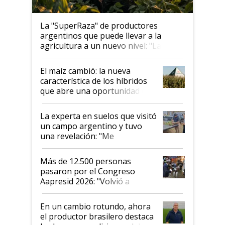
La "SuperRaza" de productores
argentinos que puede llevar a la
agricultura a un nuevo nivel: "Las
posibilidades de crecimiento son
infinitas"
El maíz cambió: la nueva
característica de los híbridos
que abre una oportunidad en
el lote
La experta en suelos que visitó
un campo argentino y tuvo
una revelación: "Me
impresionó mucho"
Más de 12.500 personas
pasaron por el Congreso
Aapresid 2026: "Volvió a
demostrar que hablar del
suelo es hablar de todo el
En un cambio rotundo, ahora
sistema productivo"
el productor brasilero destaca