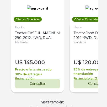
Ofertas Especiales
Ofertas Especiales
Usado
Usado
Tractor CASE IH MAGNUM
Tractor John Deere 
290, 2012, 4WD, DUAL
2014, 4WD, DUAL
Isla Verde
Isla Verde
U$
145.000
U$
120.000
Precio oferta sin usado
30% de entrega +
financiación
30% de entrega +
financiación
Financialo en 3 años
Consultar
Consultar
Visitá también: