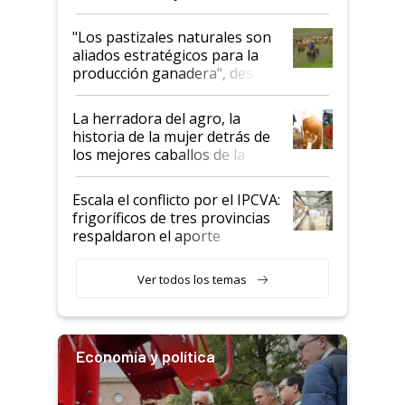
ganadera uruguaya sobre las
oportunidades que se abren
"Los pastizales naturales son
para el agro en Argentina, con
aliados estratégicos para la
foco en la carne
producción ganadera", destaca
la iniciativa que ya reúne a 46
establecimientos en Argentina
La herradora del agro, la
historia de la mujer detrás de
los mejores caballos de la
Argentina y los mitos que
todavía hacen sufrir a estos
Escala el conflicto por el IPCVA:
animales: "Mientras me
frigoríficos de tres provincias
descalificaban, yo seguí
respaldaron el aporte
haciendo currículum"
obligatorio
Ver todos los temas
Economía y política