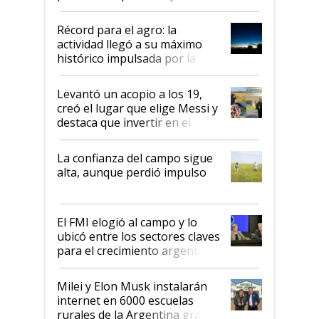
el agro aportó casi seis de cada
diez dólares y sostuvo el
Récord para el agro: la
liderazgo en un semestre
actividad llegó a su máximo
récord
histórico impulsada por la
cosecha y las exportaciones
Levantó un acopio a los 19,
creó el lugar que elige Messi y
destaca que invertir en el
kirchnerismo era como "darle
plata a un hijo para droga":
La confianza del campo sigue
Juan Félix Rossetti, el libertario
alta, aunque perdió impulso
que de una dura crisis salió
más fuerte y apuesta al cambio
de Milei
El FMI elogió al campo y lo
ubicó entre los sectores claves
para el crecimiento argentino
Milei y Elon Musk instalarán
internet en 6000 escuelas
rurales de la Argentina gracias