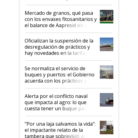
Mercado de granos, qué pasa
con los envases fitosanitarios y
el balance de Aapresid en La
Posta
Oficializan la suspensión de la
desregulación de prácticos y
hay novedades en la tarifa de
la hidrovía
Se normaliza el servicio de
buques y puertos: el Gobierno
acuerda con los prácticos y
suspende el decreto de
desregulación
Alerta por el conflicto naval
que impacta al agro: lo que
cuesta tener un buque parado
y el peligro de que Argentina
pase a ser "país sucio"
"Por una laja salvamos la vida":
el impactante relato de la
tambera que sobrevivió al