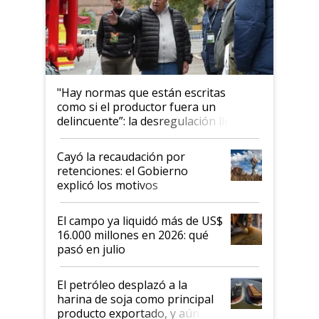
"Hay normas que están escritas
como si el productor fuera un
delincuente”: la desregulación llegó
al Congreso Aapresid y hasta se
habló del financiamiento al IPCVA
Cayó la recaudación por
retenciones: el Gobierno
explicó los motivos
El campo ya liquidó más de US$
16.000 millones en 2026: qué
pasó en julio
El petróleo desplazó a la
harina de soja como principal
producto exportado, y aún así