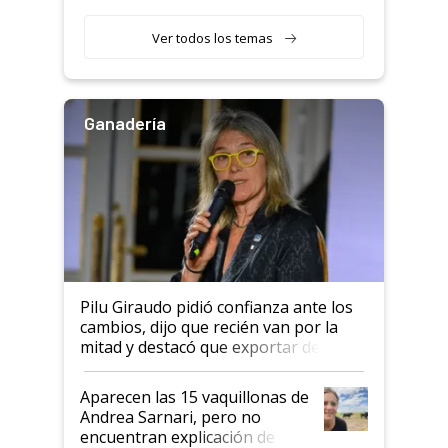
con una nueva generación de
variedades que marcan un
Ver todos los temas
salto tecnológico en genética y
rendimiento
Ganadería
Pilu Giraudo pidió confianza ante los
cambios, dijo que recién van por la
mitad y destacó que exportar dejó de
ser "para unos pocos": "Tenemos un
mandato muy claro del gobierno
Aparecen las 15 vaquillonas de
nacional"
Andrea Sarnari, pero no
encuentran explicación de