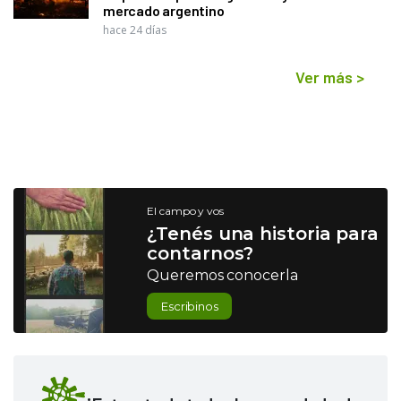
mercado argentino
hace 24 días
Ver más
>
El campo y vos
¿Tenés una historia para
contarnos?
Queremos conocerla
Escribinos