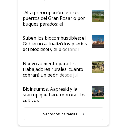
tornado
“Alta preocupación” en los
puertos del Gran Rosario por
buques parados: el
funcionamiento de las
exportadoras en tensión tras
Suben los biocombustibles: el
la medida de fuerza de los
Gobierno actualizó los precios
prácticos
del biodiésel y el bioetanol
Nuevo aumento para los
trabajadores rurales: cuánto
cobrará un peón desde julio
Bioinsumos, Aapresid y la
startup que hace rebrotar los
cultivos
Ver todos los temas