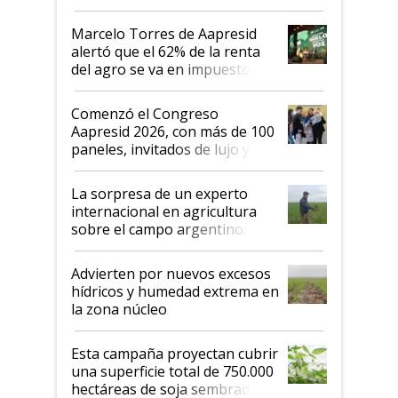
agro argentino para invertir:
"Los veo más motivados"
Marcelo Torres de Aapresid
alertó que el 62% de la renta
del agro se va en impuestos:
"No es bueno que en
Argentina se sigan discutiendo
Comenzó el Congreso
las mismas cosas de hace 50
Aapresid 2026, con más de 100
años"
paneles, invitados de lujo y
todas las tendencias
La sorpresa de un experto
internacional en agricultura
sobre el campo argentino:
"Estoy muy impresionado"
Advierten por nuevos excesos
hídricos y humedad extrema en
la zona núcleo
Esta campaña proyectan cubrir
una superficie total de 750.000
hectáreas de soja sembradas