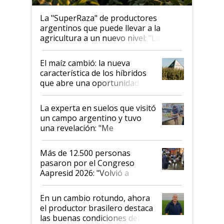
La "SuperRaza" de productores
argentinos que puede llevar a la
agricultura a un nuevo nivel: "Las
posibilidades de crecimiento son
infinitas"
El maíz cambió: la nueva
característica de los híbridos
que abre una oportunidad en
el lote
La experta en suelos que visitó
un campo argentino y tuvo
una revelación: "Me
impresionó mucho"
Más de 12.500 personas
pasaron por el Congreso
Aapresid 2026: "Volvió a
demostrar que hablar del
suelo es hablar de todo el
En un cambio rotundo, ahora
sistema productivo"
el productor brasilero destaca
las buenas condiciones del