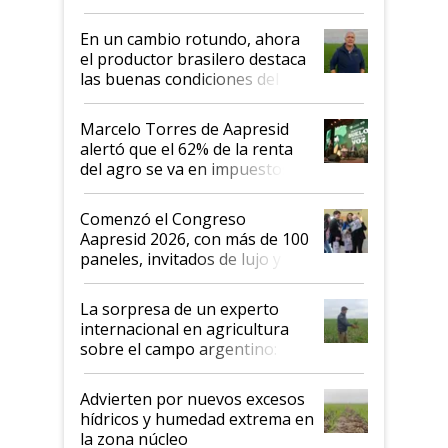
demostrar que hablar del
suelo es hablar de todo el
En un cambio rotundo, ahora
sistema productivo"
el productor brasilero destaca
las buenas condiciones del
agro argentino para invertir:
"Los veo más motivados"
Marcelo Torres de Aapresid
alertó que el 62% de la renta
del agro se va en impuestos:
"No es bueno que en
Argentina se sigan discutiendo
Comenzó el Congreso
las mismas cosas de hace 50
Aapresid 2026, con más de 100
años"
paneles, invitados de lujo y
todas las tendencias
La sorpresa de un experto
internacional en agricultura
sobre el campo argentino:
"Estoy muy impresionado"
Advierten por nuevos excesos
hídricos y humedad extrema en
la zona núcleo