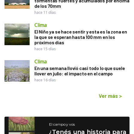
tormentas fuertes y acumulados por encima
de los 70mm
hace 11 días
Clima
El Niño ya se hace sentir y esta es la zona en
la que se esperan hasta 100 mm en los
próximos días
hace 15 días
Clima
En una semana llovió casi todo lo que suele
llover en julio: el impacto en el campo
hace 16 días
Ver más
>
El campo y vos
¿Tenés una historia para