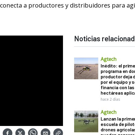
conecta a productores y distribuidores para agi
Noticias relaciona
Agtech
Inédito: el prim
programa en do
productor deja 
por el equipo y 
financia con las
hectáreas apli
hace 2 días
Agtech
Lanzan la prime
escuela de pilo
drones agrícola
pueden generar