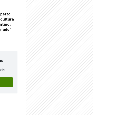
xperto
icultura
ntino:
onado"
as
cibí