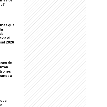
ño?
temas que
la
de
evia al
sid 2026
lones de
entan
 drones
mando a
ados
la