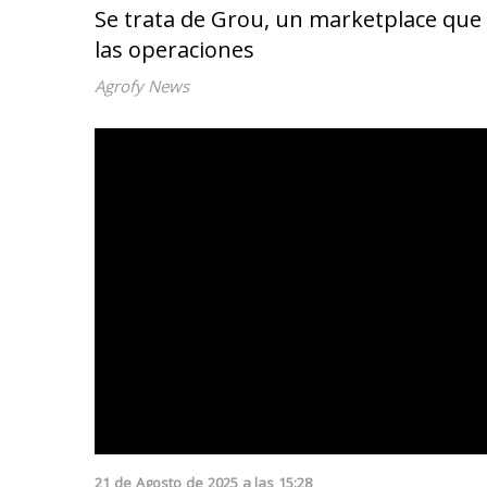
Se trata de Grou, un marketplace que 
las operaciones
Agrofy News
21
de
Agosto
de
2025
a las
15:28