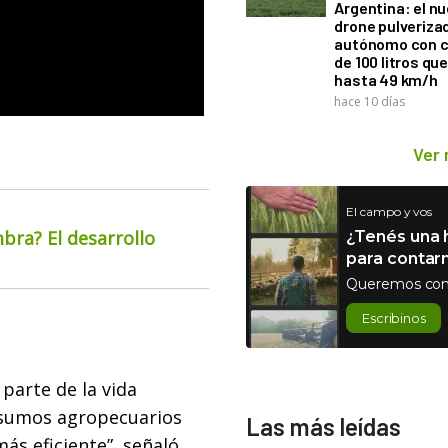
Argentina: el n
drone pulveriza
autónomo con 
de 100 litros qu
hasta 49 km/h
hace 10 días
Ver
El campo y vos
bra? El desarrollo
¿Tenés una h
para contar
Queremos con
Escribinos
 parte de la vida
nsumos agropecuarios
Las más leídas
ás eficiente”, señaló