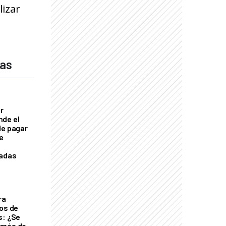
lizar
das
er
nde el
de pagar
se
cadas
ra
tos de
s: ¿Se
 más de