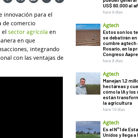
US$ 60.000 al a
hace 6 días
e innovación para el
a de comercio
Agtech
 el
sector agrícola
en
Estos son los 
se debatirán en 
manera en que
cumbre agtech 
nsacciones, integrando
Rosario, en la pr
Congreso Aapre
ional con las ventajas de
hace 8 días
Agtech
Manejan 1,2 mil
hectáreas y cu
cómo la IA y los
están transfor
la agricultura
hace 10 días
Agtech
Es el N°1 de Est
Unidos y llega a 