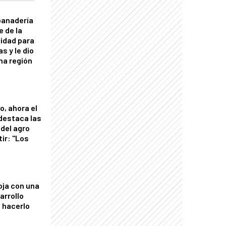
panadería
e de la
idad para
s y le dio
una región
o, ahora el
 destaca las
del agro
tir: "Los
"
oja con una
arrollo
 hacerlo