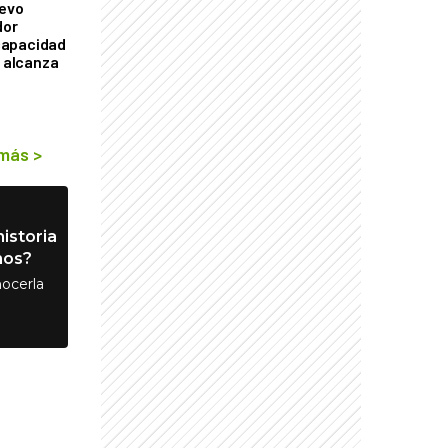
uevo
dor
capacidad
e alcanza
 más
>
istoria
nos?
ocerla