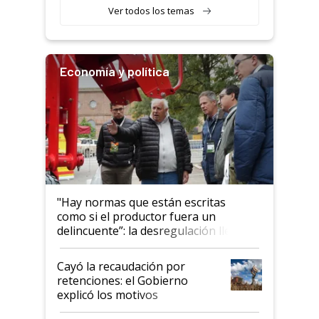
Ver todos los temas
Economía y política
"Hay normas que están escritas
como si el productor fuera un
delincuente”: la desregulación llegó
al Congreso Aapresid y hasta se
habló del financiamiento al IPCVA
Cayó la recaudación por
retenciones: el Gobierno
explicó los motivos