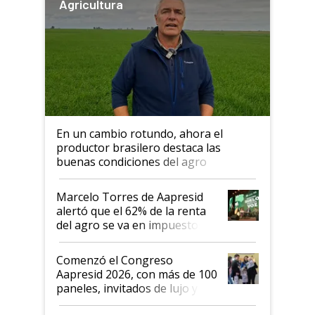
Agricultura
En un cambio rotundo, ahora el
productor brasilero destaca las
buenas condiciones del agro
argentino para invertir: "Los veo
más motivados"
Marcelo Torres de Aapresid
alertó que el 62% de la renta
del agro se va en impuestos:
"No es bueno que en
Argentina se sigan discutiendo
Comenzó el Congreso
las mismas cosas de hace 50
Aapresid 2026, con más de 100
años"
paneles, invitados de lujo y
todas las tendencias