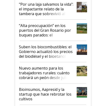
pase a ser "país sucio"
"Por una laja salvamos la vida":
el impactante relato de la
tambera que sobrevivió al
tornado
“Alta preocupación” en los
puertos del Gran Rosario por
buques parados: el
funcionamiento de las
exportadoras en tensión tras
Suben los biocombustibles: el
la medida de fuerza de los
Gobierno actualizó los precios
prácticos
del biodiésel y el bioetanol
Nuevo aumento para los
trabajadores rurales: cuánto
cobrará un peón desde julio
Bioinsumos, Aapresid y la
startup que hace rebrotar los
cultivos