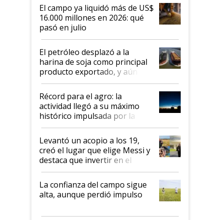
El campo ya liquidó más de US$
16.000 millones en 2026: qué
pasó en julio
El petróleo desplazó a la
harina de soja como principal
producto exportado, y aún así
el agro aportó casi seis de cada
diez dólares y sostuvo el
Récord para el agro: la
liderazgo en un semestre
actividad llegó a su máximo
récord
histórico impulsada por la
cosecha y las exportaciones
Levantó un acopio a los 19,
creó el lugar que elige Messi y
destaca que invertir en el
kirchnerismo era como "darle
plata a un hijo para droga":
La confianza del campo sigue
Juan Félix Rossetti, el libertario
alta, aunque perdió impulso
que de una dura crisis salió
más fuerte y apuesta al cambio
de Milei