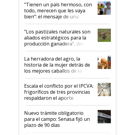
"Tienen un país hermoso, con
todo, merecen que les vaya
bien": el mensaje de una
ganadera uruguaya sobre las
oportunidades que se abren
"Los pastizales naturales son
para el agro en Argentina, con
aliados estratégicos para la
foco en la carne
producción ganadera", destaca
la iniciativa que ya reúne a 46
establecimientos en Argentina
La herradora del agro, la
historia de la mujer detrás de
los mejores caballos de la
Argentina y los mitos que
todavía hacen sufrir a estos
Escala el conflicto por el IPCVA:
animales: "Mientras me
frigoríficos de tres provincias
descalificaban, yo seguí
respaldaron el aporte
haciendo currículum"
obligatorio
Nuevo trámite obligatorio
para el campo: Senasa fijó un
plazo de 90 días