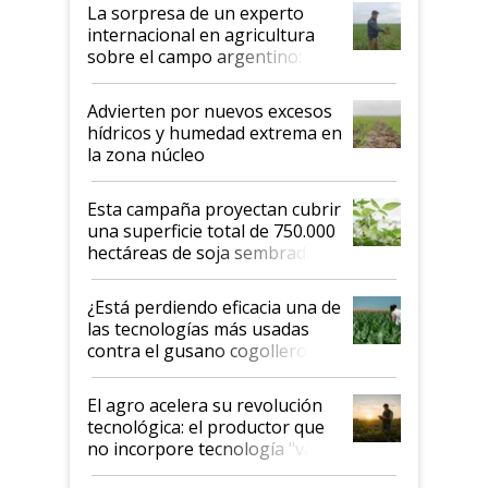
La sorpresa de un experto
internacional en agricultura
sobre el campo argentino:
"Estoy muy impresionado"
Advierten por nuevos excesos
hídricos y humedad extrema en
la zona núcleo
Esta campaña proyectan cubrir
una superficie total de 750.000
hectáreas de soja sembradas
con una nueva generación de
variedades que marcan un
¿Está perdiendo eficacia una de
salto tecnológico en genética y
las tecnologías más usadas
rendimiento
contra el gusano cogollero? El
desafío de una tecnología clave
El agro acelera su revolución
tecnológica: el productor que
no incorpore tecnología "va a
perder el tren"