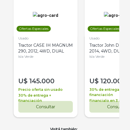
Ofertas Especiales
Ofertas Especiales
Usado
Usado
Tractor CASE IH MAGNUM
Tractor John Deere 
290, 2012, 4WD, DUAL
2014, 4WD, DUAL
Isla Verde
Isla Verde
U$
145.000
U$
120.000
Precio oferta sin usado
30% de entrega +
financiación
30% de entrega +
financiación
Financialo en 3 años
Consultar
Consultar
Visitá también: