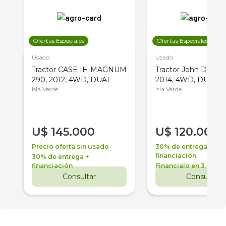
Ofertas Especiales
Ofertas Especiales
Usado
Usado
Tractor CASE IH MAGNUM
Tractor John Deere 
290, 2012, 4WD, DUAL
2014, 4WD, DUAL
Isla Verde
Isla Verde
U$
145.000
U$
120.000
Precio oferta sin usado
30% de entrega +
financiación
30% de entrega +
financiación
Financialo en 3 años
Consultar
Consultar