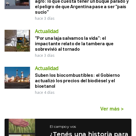
agro: lo que cuesta tener un buque parado y
el peligro de que Argentina pase a ser "país
sucio"
hace 3 días
Actualidad
"Por una laja salvamos la vida": el
impactante relato de la tambera que
sobrevivió al tornado
hace 3 días
Actualidad
Suben los biocombustibles: el Gobierno
actualizó los precios del biodiésel y el
bioetanol
hace 4 días
Ver más
>
El campo y vos
¿Tenés una historia para