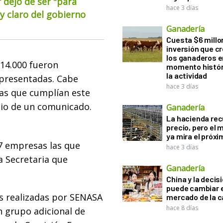
 dejó de ser "para
hace 3 días
 claro del gobierno
Ganadería
Cuesta $6 millo
inversión que c
los ganaderos e
 14.000 fueron
momento histór
la actividad
 presentadas. Cabe
hace 3 días
las que cumplían este
dio de un comunicado.
Ganadería
La hacienda re
precio, pero el
ya mira el próx
27 empresas las que
hace 3 días
a Secretaria que
Ganadería
China y la decis
puede cambiar e
es realizadas por SENASA
mercado de la c
hace 8 días
n grupo adicional de