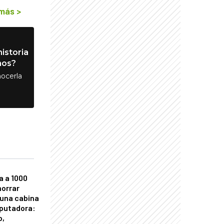
 más
>
istoria
nos?
ocerla
a a 1000
horrar
 una cabina
putadora:
o,