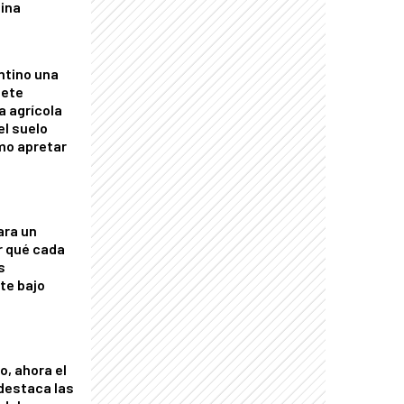
tina
ntino una
mete
a agrícola
el suelo
mo apretar
ara un
r qué cada
s
nte bajo
o, ahora el
 destaca las