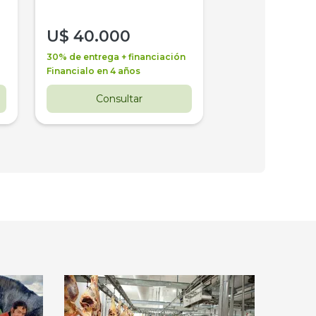
U$
40.000
U$
30.000
30% de entrega + financiación
30% de entrega + 
Financialo en 4 años
Financialo en 3 a
Consultar
Consul