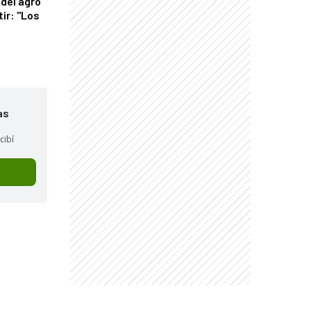
del agro
tir: "Los
"
as
cibí