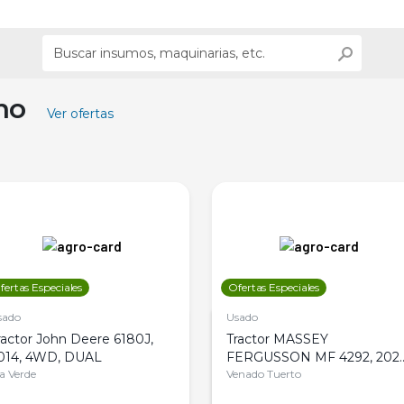
ino
Ver ofertas
fertas Especiales
Ofertas Especiales
sado
Usado
ractor John Deere 6180J,
Tractor MASSEY
014, 4WD, DUAL
FERGUSSON MF 4292, 2020
la Verde
4WD, PATON
Venado Tuerto