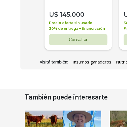
000
U$
145.000
a + financiación
Precio oferta sin usado
3
 4 años
30% de entrega + financiación
F
nsultar
Consultar
Visitá también:
Insumos ganaderos
Nutri
También puede interesarte