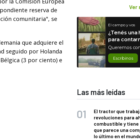
por la Comisión Europea
Ver
espondiente reserva de
ción comunitaria", se
El campo y vos
¿Tenés una h
para contar
Alemania que adquiere el
Queremos con
dad seguido por Holanda
Escribinos
 Bélgica (3 por ciento) e
Las más leídas
El tractor que trabaj
revoluciones para a
combustible y tiene
que parece una com
lo último en el mund