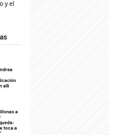
o y el
das
Andrea
licación
 allí
illonas a
y
queda:
le toca a
”