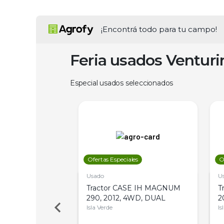
¡Encontrá todo para tu campo!
Feria usados Ventur
Especial usados seleccionados
les
Ofertas Especiales
O
Usado
U
a Metalfor 7040,
Tractor CASE IH MAGNUM
T
Bot 32 Mts
290, 2012, 4WD, DUAL
2
Isla Verde
Is