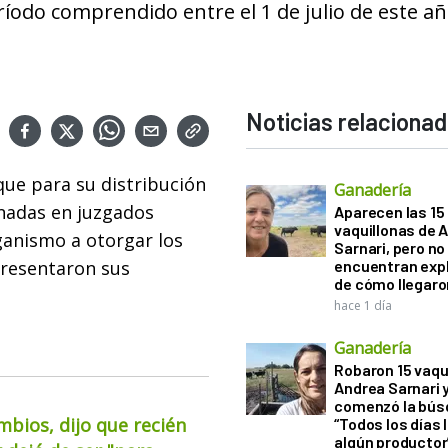
ríodo comprendido entre el 1 de julio de este añ
Noticias relaciona
 que para su distribución
Ganadería
inadas en juzgados
Aparecen las 15
vaquillonas de 
ganismo a otorgar los
Sarnari, pero no
presentaron sus
encuentran exp
de cómo llegaron
hace 1 día
Ganadería
Robaron 15 vaqu
Andrea Sarnari 
comenzó la bús
mbios, dijo que recién
“Todos los días 
algún productor