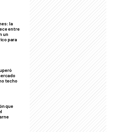
nes: la
rece entre
n un
ico para
cuperó
 mercado
imo techo
ión que
l
arne