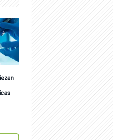
ezan 
icas