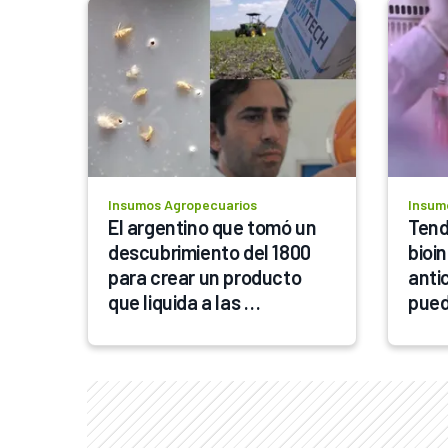
Insumos Agropecuarios
Insum
El argentino que tomó un 
Tend
descubrimiento del 1800 
bioi
para crear un producto 
anti
que liquida a las 
pued
chicharritas: el nuevo 
magn
abordaje que plantea