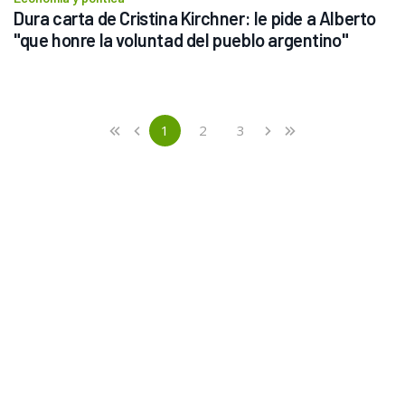
Dura carta de Cristina Kirchner: le pide a Alberto 
"que honre la voluntad del pueblo argentino"
Previous
First
1
2
3
«
‹
›
»
(current)
Next
Last