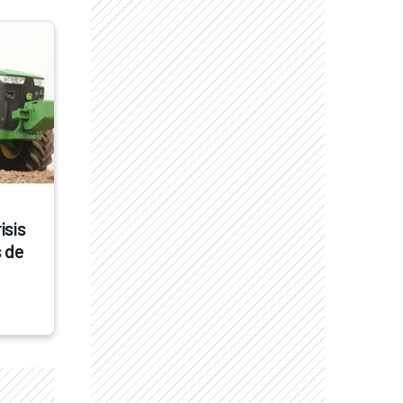
sis 
 de 