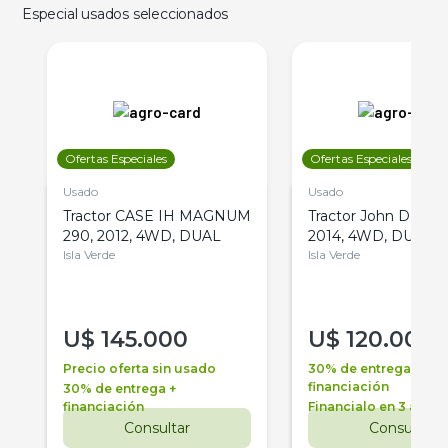
Especial usados seleccionados
Ofertas Especiales
Ofertas Especiales
Usado
Usado
Tractor CASE IH MAGNUM
Tractor John Deere 
290, 2012, 4WD, DUAL
2014, 4WD, DUAL
Isla Verde
Isla Verde
U$
145.000
U$
120.000
Precio oferta sin usado
30% de entrega +
financiación
30% de entrega +
financiación
Financialo en 3 años
Consultar
Consultar