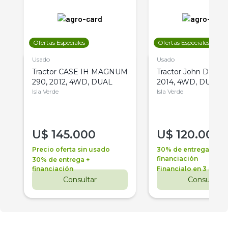
Ofertas Especiales
Ofertas Especiales
Usado
Usado
Tractor CASE IH MAGNUM
Tractor John Deere 
290, 2012, 4WD, DUAL
2014, 4WD, DUAL
Isla Verde
Isla Verde
U$
145.000
U$
120.000
Precio oferta sin usado
30% de entrega +
financiación
30% de entrega +
financiación
Financialo en 3 años
Consultar
Consultar