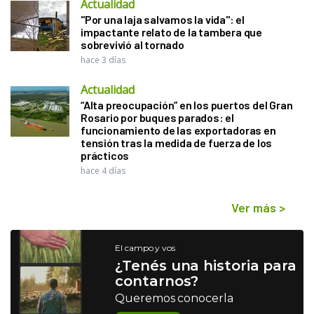
Actualidad
"Por una laja salvamos la vida": el
impactante relato de la tambera que
sobrevivió al tornado
hace 3 días
Actualidad
“Alta preocupación” en los puertos del Gran
Rosario por buques parados: el
funcionamiento de las exportadoras en
tensión tras la medida de fuerza de los
prácticos
hace 4 días
Ver más
>
El campo y vos
¿Tenés una historia para
contarnos?
Queremos conocerla