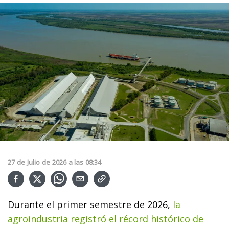
27
de
Julio
de
2026
a las
08:34
Durante el primer semestre de 2026,
la
agroindustria registró el récord histórico de