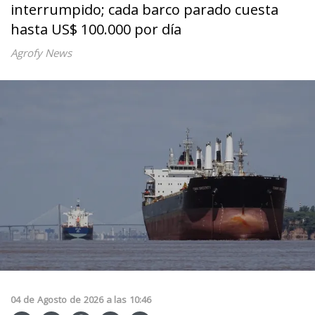
interrumpido; cada barco parado cuesta
hasta US$ 100.000 por día
Agrofy News
04
de
Agosto
de
2026
a las
10:46