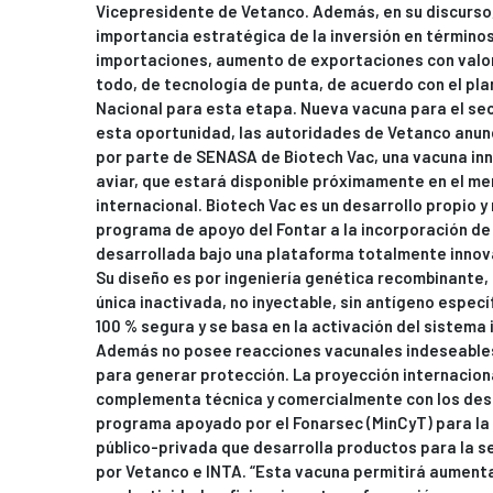
Vicepresidente de Vetanco. Además, en su discurso,
importancia estratégica de la inversión en términos
importaciones, aumento de exportaciones con valor
todo, de tecnología de punta, de acuerdo con el pla
Nacional para esta etapa. Nueva vacuna para el sec
esta oportunidad, las autoridades de Vetanco anun
por parte de SENASA de Biotech Vac, una vacuna in
aviar, que estará disponible próximamente en el me
internacional. Biotech Vac es un desarrollo propio y 
programa de apoyo del Fontar a la incorporación de
desarrollada bajo una plataforma totalmente innova
Su diseño es por ingeniería genética recombinante, 
única inactivada, no inyectable, sin antígeno especí
100 % segura y se basa en la activación del sistema
Además no posee reacciones vacunales indeseables
para generar protección. La proyección internacion
complementa técnica y comercialmente con los desa
programa apoyado por el Fonarsec (MinCyT) para la
público-privada que desarrolla productos para la s
por Vetanco e INTA. “Esta vacuna permitirá aument