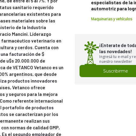
, de entre el 5 al 7%. Y por
especialistas de la 
status sanitario requerido
automotriz para logr
arancelarias existentes para
Maquinarias y vehículos
bases materiales sobre las
sterio de la Industria
racio Mancini. Liderazgo
r farmacéutico veterinario en
¡Enterate de tod
ultura y cerdos. Cuenta con
las novedades!
 una facturación de $
Ingresá tu e-mail y re
 de u$s 20.000.000 de
nuestro newsletter
erca de VETANCO Vetanco es un
Suscribirme
 100% argentinos, que desde
aliza productos innovadores
países, Vetanco ofrece
s y seguros para la mejora
. Como referente internacional
el portafolio de productos
ctos se caracterizan por los
 permanente realizan sus
a con normas de calidad GMP,
. Es el segundo empleador de