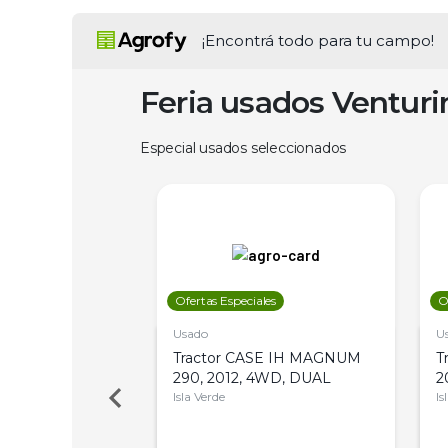
¡Encontrá todo para tu campo!
Feria usados Ventur
Especial usados seleccionados
les
Ofertas Especiales
O
Usado
U
a Metalfor 7040,
Tractor CASE IH MAGNUM
T
Bot 32 Mts
290, 2012, 4WD, DUAL
2
Isla Verde
Is