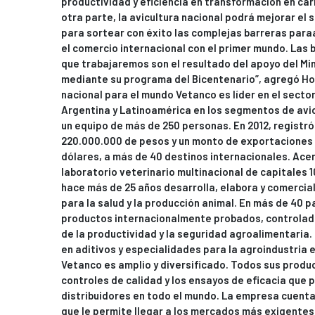
productividad y eficiencia en transformación en carne
otra parte, la avicultura nacional podrá mejorar el 
para sortear con éxito las complejas barreras para
el comercio internacional con el primer mundo. Las 
que trabajaremos son el resultado del apoyo del Mini
mediante su programa del Bicentenario”, agregó Ho
nacional para el mundo Vetanco es líder en el secto
Argentina y Latinoamérica en los segmentos de avic
un equipo de más de 250 personas. En 2012, registró
220.000.000 de pesos y un monto de exportaciones
dólares, a más de 40 destinos internacionales. Ac
laboratorio veterinario multinacional de capitales
hace más de 25 años desarrolla, elabora y comerci
para la salud y la producción animal. En más de 40 
productos internacionalmente probados, controlado
de la productividad y la seguridad agroalimentaria
en aditivos y especialidades para la agroindustria 
Vetanco es amplio y diversificado. Todos sus produ
controles de calidad y los ensayos de eficacia que
distribuidores en todo el mundo. La empresa cuent
que le permite llegar a los mercados más exigentes