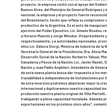
proyecto, la empresa contó con el apoyo del Gobiern
Buenos Aires, del Municipio de General Rodríguez y 
nacional, la empresa y el proyecto fueron reconocid
del Bicentenario, hecho que refleja su compromiso c
productivo de la Argentina. En el acto de inaugurac
ejercicio del Poder Ejecutivo, Lic. Amado Boudou, re
a Horacio Mancini y Jorge Winokur, Vicepresidente 
respectivamente, y a autoridades nacionales, provin
ellos Lic. Débora Giorgi, Ministra de Industria de la Na
Secretario General de la Presidencia; Dra. Alicia Ma
Desarrollo Social de la Nación; Norberto Yahuar, Min
Ganadería y Pesca de la Nación; Lic. Javier Rando, S
Nación y Juan Pablo Anghileri, Intendente de Genera
de esta nueva planta busca dar respuesta a los me
trazabilidad e independencia de instalaciones por l
de esta inversión podremos abastecer mejor la cre
internacional y duplicaremos nuestra capacidad in
producción nuestra planta original de Villa Martelli
trabajando a plena capacidad instalada. Además p
exportaciones en los próximos cinco años", coment