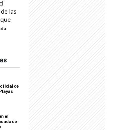
ad
de las
 que
ras
das
oficial de
 Playas
n el
nsada de
y