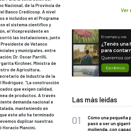
o Nacional, de la Provincia de
Ver
del Banco Credicoop. A nivel
os e incluidos en el Programa
on el sistema científico y
ión, el Vicepresidente en
El campo y vos
corrió las instalaciones, junto
¿Tenés una h
y Presidente de Vetanco
para contar
ciales y municipales, entre
ción; Dr. Oscar Parrilli,
Queremos con
rgarita Kirchner, Ministra de
Escribinos
istro de Agricultura,
ecretario de Industria de la
l Rodríguez. “La construcción
rcados que exigen calidad,
ínea de productos. A través
Las más leídas
ciente demanda nacional e
stalada, manteniendo en
, que este año ha terminado
Cómo una pequeña 
revemos duplicar nuestras
pasó a ser un gigant
ó Horacio Mancini,
molienda, con capac