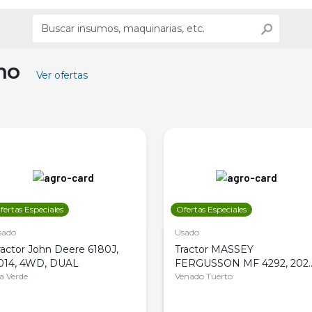
ino
Ver ofertas
fertas Especiales
Ofertas Especiales
sado
Usado
ractor John Deere 6180J,
Tractor MASSEY
014, 4WD, DUAL
FERGUSSON MF 4292, 2020
la Verde
4WD, PATON
Venado Tuerto