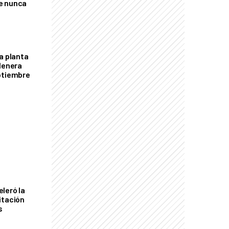
e nunca
a planta
llenera
ptiembre
leró la
itación
s