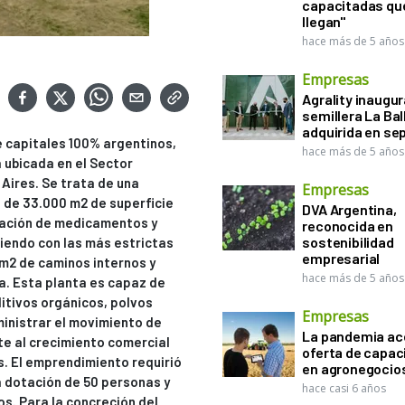
capacitadas qu
llegan"
hace más de 5 años
Empresas
Agrality inaugur
semillera La Ba
adquirida en se
e capitales 100% argentinos,
hace más de 5 años
a ubicada en el Sector
 Aires. Se trata de una
Empresas
 de 33.000 m2 de superficie
DVA Argentina,
oración de medicamentos y
reconocida en
sostenibilidad
liendo con las más estrictas
empresarial
m2 de caminos internos y
hace más de 5 años
a. Esta planta es capaz de
itivos orgánicos, polvos
Empresas
ministrar el movimiento de
La pandemia ace
te al crecimiento comercial
oferta de capac
s. El emprendimiento requirió
en agronegocio
a dotación de 50 personas y
hace casi 6 años
os. Para la concreción del