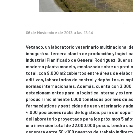
06
de
Noviembre
de
2013
a las
13:14
Vetanco, un laboratorio veterinario multinacional d
inauguró su tercera planta de producción y logístic
Industrial Planificado de General Rodríguez, Buenos
moderna planta modelo, emplazada sobre un predio
total, con 9.000 m2 cubiertos entre áreas de elab
aditivos, laboratorios de control y depósitos, cump
normas internacionales. Además, cuenta con 3.000 
estacionamientos para la logística interna y extern
producir inicialmente 1.000 toneladas por mes de ad
farmacéuticos y pesticidas de uso veterinario y ad
4.000 posiciones racks de logística, para dar sopor
del laboratorio proyectado para los próximos 5 año
una inversión total de 32.000.000 pesos, tendrá un
generará entre 50 y 100 puestos de trabajo indirect