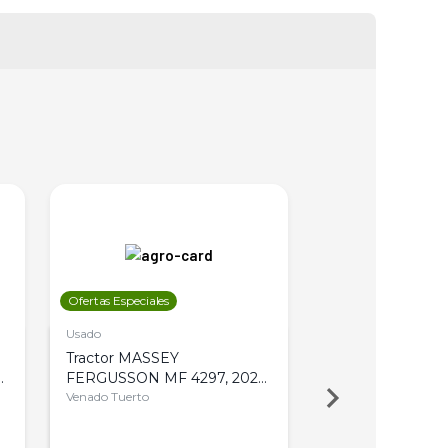
Ofertas Especiales
Ofertas Especiales
Usado
Usado
Tractor MASSEY
Tractor AGCO ALL
,
FERGUSSON MF 4297, 2020,
2003, 4WD, PA
4WD, PATON
Venado Tuerto
Venado Tuerto