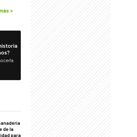
 más
>
istoria
nos?
ocerla
panadería
e de la
idad para