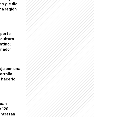
s y le dio
una región
xperto
icultura
ntino:
onado"
oja con una
arrollo
 hacerlo
ican
s 120
ontratan