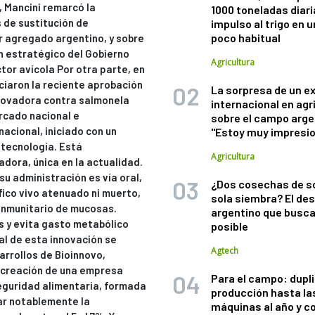
 Mancini remarcó la
1000 toneladas diaria
 de sustitución de
impulso al trigo en 
poco habitual
 agregado argentino, y sobre
n estratégico del Gobierno
Agricultura
tor avícola Por otra parte, en
ciaron la reciente aprobación
La sorpresa de un e
novadora contra salmonela
internacional en agr
rcado nacional e
sobre el campo arge
nacional, iniciado con un
"Estoy muy impresi
 tecnología. Está
Agricultura
dora, única en la actualidad.
su administración es vía oral,
¿Dos cosechas de s
fico vivo atenuado ni muerto,
sola siembra? El des
 inmunitario de mucosas.
argentino que busca
 y evita gasto metabólico
posible
al de esta innovación se
Agtech
rrollos de Bioinnovo,
 creación de una empresa
Para el campo: dupl
eguridad alimentaria, formada
producción hasta la
ar notablemente la
máquinas al año y c