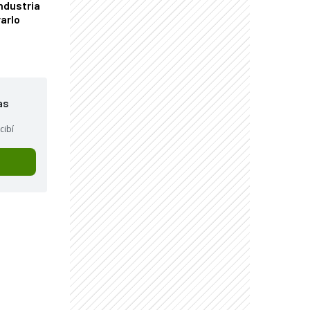
industria
arlo
as
cibí