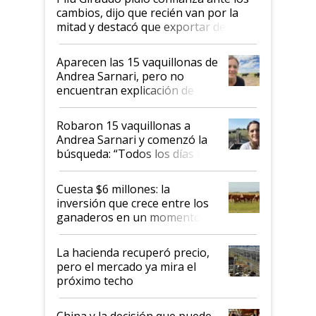
cambios, dijo que recién van por la
mitad y destacó que exportar dejó de
ser "para unos pocos": "Tenemos un
mandato muy claro del gobierno
Aparecen las 15 vaquillonas de
nacional"
Andrea Sarnari, pero no
encuentran explicación de
cómo llegaron allí
Robaron 15 vaquillonas a
Andrea Sarnari y comenzó la
búsqueda: “Todos los días le
toca a algún productor”
Cuesta $6 millones: la
inversión que crece entre los
ganaderos en un momento
histórico para la actividad
La hacienda recuperó precio,
pero el mercado ya mira el
próximo techo
China y la decisión que puede