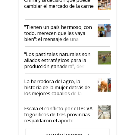
cambiar el mercado de la carne
"Tienen un país hermoso, con
todo, merecen que les vaya
bien": el mensaje de una
ganadera uruguaya sobre las
oportunidades que se abren
"Los pastizales naturales son
para el agro en Argentina, con
aliados estratégicos para la
foco en la carne
producción ganadera", destaca
la iniciativa que ya reúne a 46
establecimientos en Argentina
La herradora del agro, la
historia de la mujer detrás de
los mejores caballos de la
Argentina y los mitos que
todavía hacen sufrir a estos
Escala el conflicto por el IPCVA:
animales: "Mientras me
frigoríficos de tres provincias
descalificaban, yo seguí
respaldaron el aporte
haciendo currículum"
obligatorio
Ver todos los temas