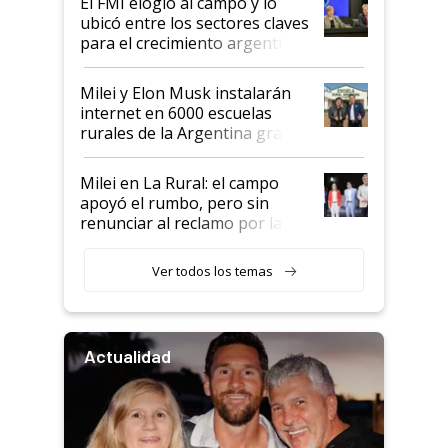
El FMI elogió al campo y lo
ubicó entre los sectores claves
para el crecimiento argentino
Milei y Elon Musk instalarán
internet en 6000 escuelas
rurales de la Argentina gracias
a un acuerdo con Starlink
Milei en La Rural: el campo
apoyó el rumbo, pero sin
renunciar al reclamo por las
retenciones
Ver todos los temas
Actualidad