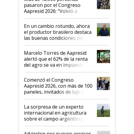
pasaron por el Congreso
Aapresid 2026: "Volvió a
demostrar que hablar del
suelo es hablar de todo el
En un cambio rotundo, ahora
sistema productivo"
el productor brasilero destaca
las buenas condiciones del
agro argentino para invertir:
"Los veo más motivados"
Marcelo Torres de Aapresid
alertó que el 62% de la renta
del agro se va en impuestos:
"No es bueno que en
Argentina se sigan discutiendo
Comenzó el Congreso
las mismas cosas de hace 50
Aapresid 2026, con más de 100
años"
paneles, invitados de lujo y
todas las tendencias
La sorpresa de un experto
internacional en agricultura
sobre el campo argentino:
"Estoy muy impresionado"
Advierten por nuevos excesos