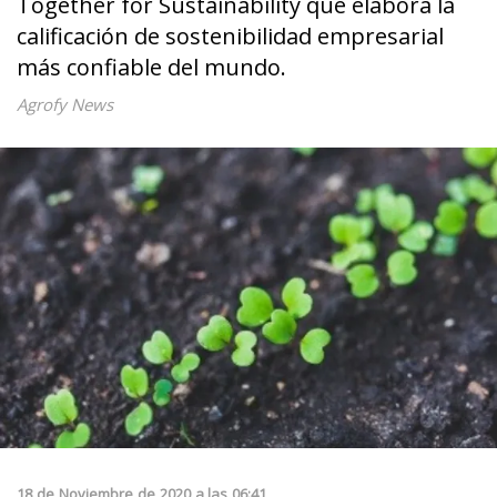
Together for Sustainability que elabora la
calificación de sostenibilidad empresarial
más confiable del mundo.
Agrofy News
18
de
Noviembre
de
2020
a las
06:41