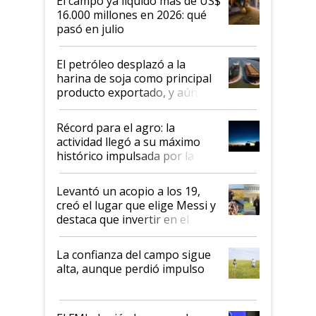
El campo ya liquidó más de US$
16.000 millones en 2026: qué
pasó en julio
El petróleo desplazó a la
harina de soja como principal
producto exportado, y aún así
el agro aportó casi seis de cada
diez dólares y sostuvo el
Récord para el agro: la
liderazgo en un semestre
actividad llegó a su máximo
récord
histórico impulsada por la
cosecha y las exportaciones
Levantó un acopio a los 19,
creó el lugar que elige Messi y
destaca que invertir en el
kirchnerismo era como "darle
plata a un hijo para droga":
La confianza del campo sigue
Juan Félix Rossetti, el libertario
alta, aunque perdió impulso
que de una dura crisis salió
más fuerte y apuesta al cambio
de Milei