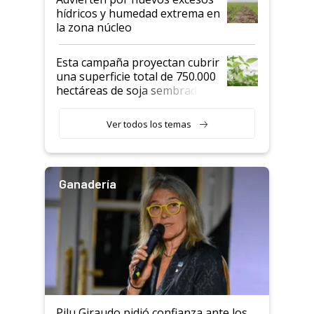
hídricos y humedad extrema en
la zona núcleo
Esta campaña proyectan cubrir
una superficie total de 750.000
hectáreas de soja sembradas
con una nueva generación de
variedades que marcan un
Ver todos los temas
salto tecnológico en genética y
rendimiento
Ganadería
Pilu Giraudo pidió confianza ante los