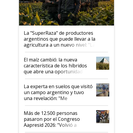
La "SuperRaza" de productores
argentinos que puede llevar a la
agricultura a un nuevo nivel: "Las
posibilidades de crecimiento son
infinitas"
El maíz cambió: la nueva
característica de los híbridos
que abre una oportunidad en
el lote
La experta en suelos que visitó
un campo argentino y tuvo
una revelación: "Me
impresionó mucho"
Más de 12.500 personas
pasaron por el Congreso
Aapresid 2026: "Volvió a
demostrar que hablar del