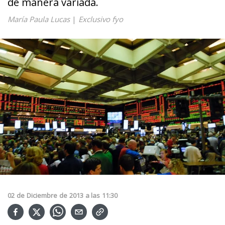
de manera variada.
María Paula Lucas
|
Exclusivo fyo
02
de
Diciembre
de
2013
a las
11:30