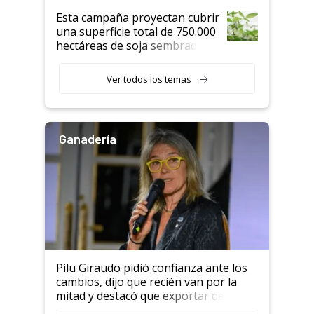
Esta campaña proyectan cubrir
una superficie total de 750.000
hectáreas de soja sembradas
con una nueva generación de
variedades que marcan un
Ver todos los temas
salto tecnológico en genética y
rendimiento
Ganadería
Pilu Giraudo pidió confianza ante los
cambios, dijo que recién van por la
mitad y destacó que exportar dejó de
ser "para unos pocos": "Tenemos un