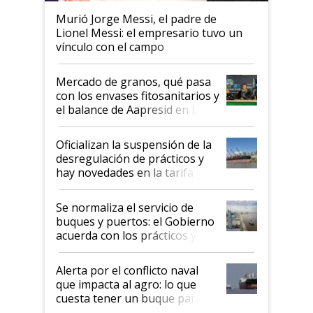
Murió Jorge Messi, el padre de
Lionel Messi: el empresario tuvo un
vínculo con el campo
Mercado de granos, qué pasa
con los envases fitosanitarios y
el balance de Aapresid en La
Posta
Oficializan la suspensión de la
desregulación de prácticos y
hay novedades en la tarifa de
la hidrovía
Se normaliza el servicio de
buques y puertos: el Gobierno
acuerda con los prácticos y
suspende el decreto de
desregulación
Alerta por el conflicto naval
que impacta al agro: lo que
cuesta tener un buque parado
y el peligro de que Argentina