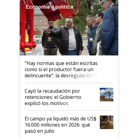
Economía y política
"Hay normas que están escritas
como si el productor fuera un
delincuente”: la desregulación llegó
al Congreso Aapresid y hasta se
habló del financiamiento al IPCVA
Cayó la recaudación por
retenciones: el Gobierno
explicó los motivos
El campo ya liquidó más de US$
16.000 millones en 2026: qué
pasó en julio