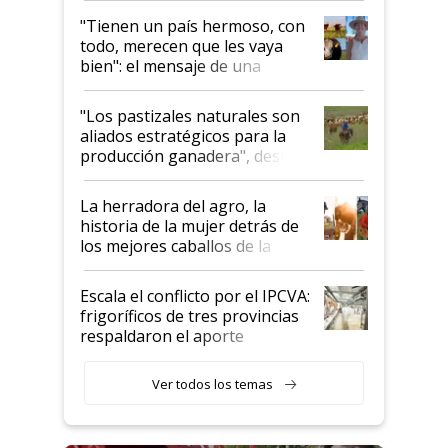
"Tienen un país hermoso, con
todo, merecen que les vaya
bien": el mensaje de una
ganadera uruguaya sobre las
oportunidades que se abren
"Los pastizales naturales son
para el agro en Argentina, con
aliados estratégicos para la
foco en la carne
producción ganadera", destaca
la iniciativa que ya reúne a 46
establecimientos en Argentina
La herradora del agro, la
historia de la mujer detrás de
los mejores caballos de la
Argentina y los mitos que
todavía hacen sufrir a estos
Escala el conflicto por el IPCVA:
animales: "Mientras me
frigoríficos de tres provincias
descalificaban, yo seguí
respaldaron el aporte
haciendo currículum"
obligatorio
Ver todos los temas