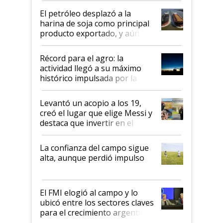
El petróleo desplazó a la
harina de soja como principal
producto exportado, y aún así
el agro aportó casi seis de cada
diez dólares y sostuvo el
Récord para el agro: la
liderazgo en un semestre
actividad llegó a su máximo
récord
histórico impulsada por la
cosecha y las exportaciones
Levantó un acopio a los 19,
creó el lugar que elige Messi y
destaca que invertir en el
kirchnerismo era como "darle
plata a un hijo para droga":
La confianza del campo sigue
Juan Félix Rossetti, el libertario
alta, aunque perdió impulso
que de una dura crisis salió
más fuerte y apuesta al cambio
de Milei
El FMI elogió al campo y lo
ubicó entre los sectores claves
para el crecimiento argentino