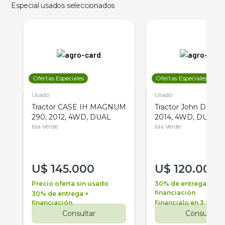
Especial usados seleccionados
Ofertas Especiales
Ofertas Especiales
Usado
Usado
Tractor CASE IH MAGNUM
Tractor John Deere 
290, 2012, 4WD, DUAL
2014, 4WD, DUAL
Isla Verde
Isla Verde
U$
145.000
U$
120.000
Precio oferta sin usado
30% de entrega +
financiación
30% de entrega +
financiación
Financialo en 3 años
Consultar
Consultar