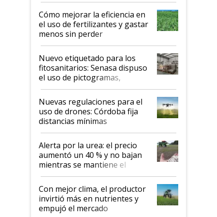
propiedad intelectual
Cómo mejorar la eficiencia en
el uso de fertilizantes y gastar
menos sin perder
productividad en la campaña
fina
Nuevo etiquetado para los
fitosanitarios: Senasa dispuso
el uso de pictogramas,
palabras de advertencia e
indicaciones
Nuevas regulaciones para el
uso de drones: Córdoba fija
distancias mínimas
Alerta por la urea: el precio
aumentó un 40 % y no bajan
mientras se mantiene el
conflicto en Medio Oriente
Con mejor clima, el productor
invirtió más en nutrientes y
empujó el mercado