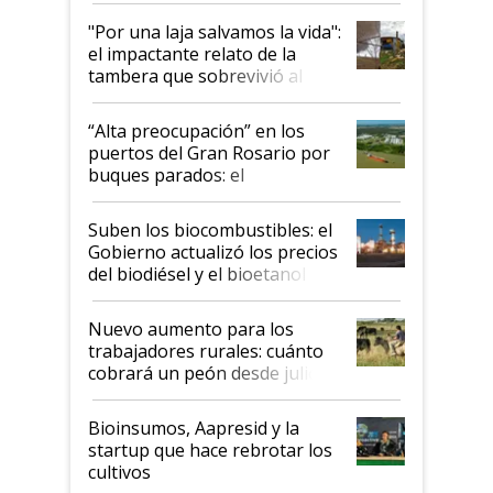
pase a ser "país sucio"
"Por una laja salvamos la vida":
el impactante relato de la
tambera que sobrevivió al
tornado
“Alta preocupación” en los
puertos del Gran Rosario por
buques parados: el
funcionamiento de las
exportadoras en tensión tras
Suben los biocombustibles: el
la medida de fuerza de los
Gobierno actualizó los precios
prácticos
del biodiésel y el bioetanol
Nuevo aumento para los
trabajadores rurales: cuánto
cobrará un peón desde julio
Bioinsumos, Aapresid y la
startup que hace rebrotar los
cultivos