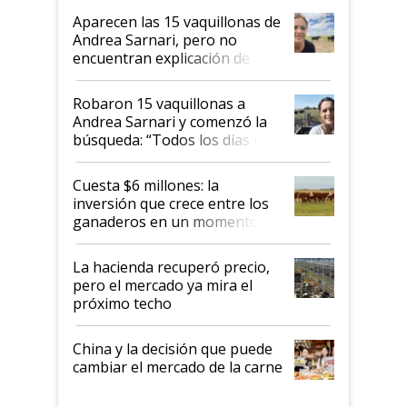
mandato muy claro del gobierno
Aparecen las 15 vaquillonas de
nacional"
Andrea Sarnari, pero no
encuentran explicación de
cómo llegaron allí
Robaron 15 vaquillonas a
Andrea Sarnari y comenzó la
búsqueda: “Todos los días le
toca a algún productor”
Cuesta $6 millones: la
inversión que crece entre los
ganaderos en un momento
histórico para la actividad
La hacienda recuperó precio,
pero el mercado ya mira el
próximo techo
China y la decisión que puede
cambiar el mercado de la carne