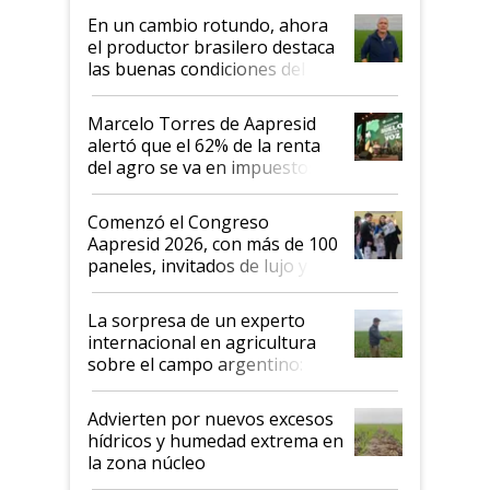
suelo es hablar de todo el
En un cambio rotundo, ahora
sistema productivo"
el productor brasilero destaca
las buenas condiciones del
agro argentino para invertir:
"Los veo más motivados"
Marcelo Torres de Aapresid
alertó que el 62% de la renta
del agro se va en impuestos:
"No es bueno que en
Argentina se sigan discutiendo
Comenzó el Congreso
las mismas cosas de hace 50
Aapresid 2026, con más de 100
años"
paneles, invitados de lujo y
todas las tendencias
La sorpresa de un experto
internacional en agricultura
sobre el campo argentino:
"Estoy muy impresionado"
Advierten por nuevos excesos
hídricos y humedad extrema en
la zona núcleo