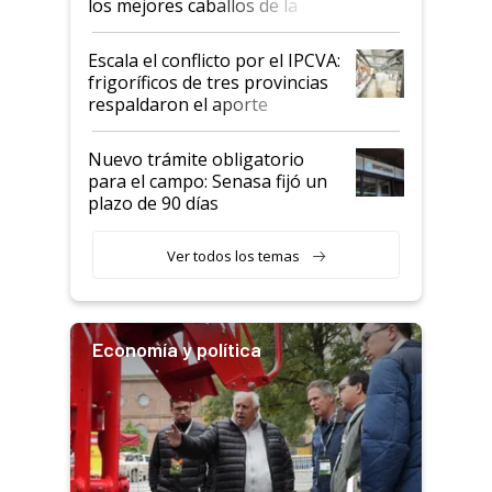
los mejores caballos de la
Argentina y los mitos que
todavía hacen sufrir a estos
Escala el conflicto por el IPCVA:
animales: "Mientras me
frigoríficos de tres provincias
descalificaban, yo seguí
respaldaron el aporte
haciendo currículum"
obligatorio
Nuevo trámite obligatorio
para el campo: Senasa fijó un
plazo de 90 días
Ver todos los temas
Economía y política