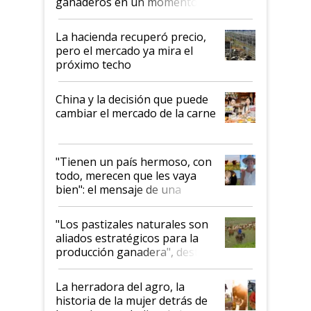
ganaderos en un momento
histórico para la actividad
La hacienda recuperó precio,
pero el mercado ya mira el
próximo techo
China y la decisión que puede
cambiar el mercado de la carne
"Tienen un país hermoso, con
todo, merecen que les vaya
bien": el mensaje de una
ganadera uruguaya sobre las
oportunidades que se abren
"Los pastizales naturales son
para el agro en Argentina, con
aliados estratégicos para la
foco en la carne
producción ganadera", destaca
la iniciativa que ya reúne a 46
establecimientos en Argentina
La herradora del agro, la
historia de la mujer detrás de