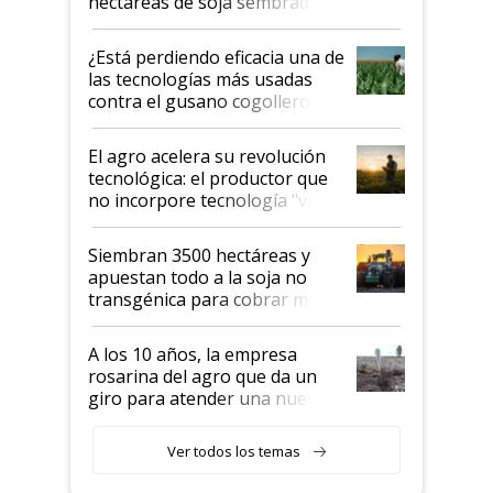
hectáreas de soja sembradas
con una nueva generación de
variedades que marcan un
¿Está perdiendo eficacia una de
salto tecnológico en genética y
las tecnologías más usadas
rendimiento
contra el gusano cogollero? El
desafío de una tecnología clave
El agro acelera su revolución
tecnológica: el productor que
no incorpore tecnología "va a
perder el tren"
Siembran 3500 hectáreas y
apuestan todo a la soja no
transgénica para cobrar más
por tonelada: compraron un
semillero
A los 10 años, la empresa
rosarina del agro que da un
giro para atender una nueva
etapa en el agro
Ver todos los temas