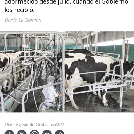
adormecido desde julio, cuando el Gobierno
los recibió.
Diario La Opinión
28
de
Agosto
de
2014
a las
08:22