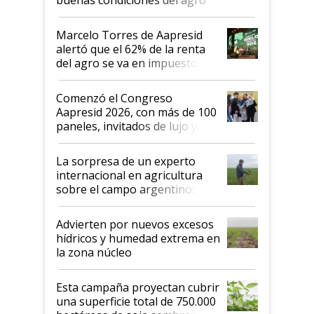
argentino para invertir: "Los veo
más motivados"
Marcelo Torres de Aapresid
alertó que el 62% de la renta
del agro se va en impuestos:
"No es bueno que en
Argentina se sigan discutiendo
Comenzó el Congreso
las mismas cosas de hace 50
Aapresid 2026, con más de 100
años"
paneles, invitados de lujo y
todas las tendencias
La sorpresa de un experto
internacional en agricultura
sobre el campo argentino:
"Estoy muy impresionado"
Advierten por nuevos excesos
hídricos y humedad extrema en
la zona núcleo
Esta campaña proyectan cubrir
una superficie total de 750.000