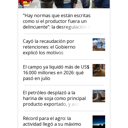
"Hay normas que están escritas
como si el productor fuera un
delincuente”: la desregulación llegó
al Congreso Aapresid y hasta se
habló del financiamiento al IPCVA
Cayó la recaudación por
retenciones: el Gobierno
explicó los motivos
El campo ya liquidó más de US$
16.000 millones en 2026: qué
pasó en julio
El petróleo desplazó a la
harina de soja como principal
producto exportado, y aún así
el agro aportó casi seis de cada
diez dólares y sostuvo el
Récord para el agro: la
liderazgo en un semestre
actividad llegó a su máximo
récord