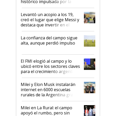
histórico impulsada por la
cosecha y las exportaciones
Levantó un acopio a los 19,
creó el lugar que elige Messi y
destaca que invertir en el
kirchnerismo era como "darle
plata a un hijo para droga":
La confianza del campo sigue
Juan Félix Rossetti, el libertario
alta, aunque perdió impulso
que de una dura crisis salió
más fuerte y apuesta al cambio
de Milei
El FMI elogió al campo y lo
ubicó entre los sectores claves
para el crecimiento argentino
Milei y Elon Musk instalarán
internet en 6000 escuelas
rurales de la Argentina gracias
a un acuerdo con Starlink
Milei en La Rural: el campo
apoyó el rumbo, pero sin