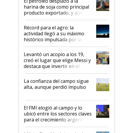
El petróleo desplazó a la
harina de soja como principal
producto exportado, y aún así
el agro aportó casi seis de cada
diez dólares y sostuvo el
Récord para el agro: la
liderazgo en un semestre
actividad llegó a su máximo
récord
histórico impulsada por la
cosecha y las exportaciones
Levantó un acopio a los 19,
creó el lugar que elige Messi y
destaca que invertir en el
kirchnerismo era como "darle
plata a un hijo para droga":
La confianza del campo sigue
Juan Félix Rossetti, el libertario
alta, aunque perdió impulso
que de una dura crisis salió
más fuerte y apuesta al cambio
de Milei
El FMI elogió al campo y lo
ubicó entre los sectores claves
para el crecimiento argentino