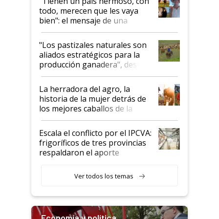
"Tienen un país hermoso, con
todo, merecen que les vaya
bien": el mensaje de una
ganadera uruguaya sobre las
oportunidades que se abren
"Los pastizales naturales son
para el agro en Argentina, con
aliados estratégicos para la
foco en la carne
producción ganadera", destaca
la iniciativa que ya reúne a 46
establecimientos en Argentina
La herradora del agro, la
historia de la mujer detrás de
los mejores caballos de la
Argentina y los mitos que
todavía hacen sufrir a estos
Escala el conflicto por el IPCVA:
animales: "Mientras me
frigoríficos de tres provincias
descalificaban, yo seguí
respaldaron el aporte
haciendo currículum"
obligatorio
Ver todos los temas
Economía y política