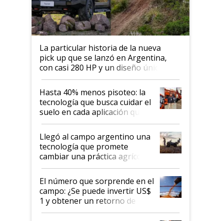
La particular historia de la nueva
pick up que se lanzó en Argentina,
con casi 280 HP y un diseño único: a
cuánto se vende
Hasta 40% menos pisoteo: la
tecnología que busca cuidar el
suelo en cada aplicación que
llevó Jacto al Congreso
Aapresid 2026
Llegó al campo argentino una
tecnología que promete
cambiar una práctica agrícola
clave: ¿Y si analizar el suelo
fuera tan simple como apretar
El número que sorprende en el
un botón?
campo: ¿Se puede invertir US$
1 y obtener un retorno de
hasta US$ 10 en agricultura?