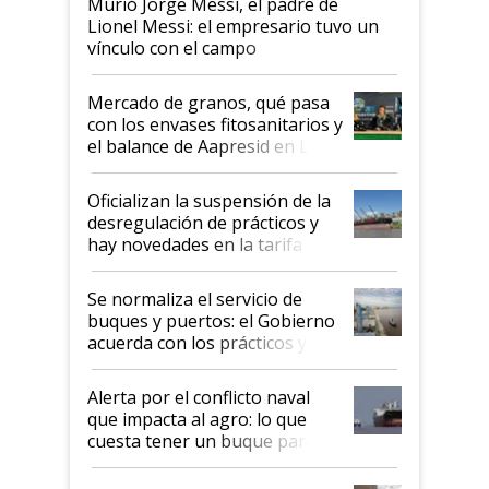
Murió Jorge Messi, el padre de
Lionel Messi: el empresario tuvo un
vínculo con el campo
Mercado de granos, qué pasa
con los envases fitosanitarios y
el balance de Aapresid en La
Posta
Oficializan la suspensión de la
desregulación de prácticos y
hay novedades en la tarifa de
la hidrovía
Se normaliza el servicio de
buques y puertos: el Gobierno
acuerda con los prácticos y
suspende el decreto de
desregulación
Alerta por el conflicto naval
que impacta al agro: lo que
cuesta tener un buque parado
y el peligro de que Argentina
pase a ser "país sucio"