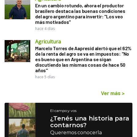
En un cambio rotundo, ahora el productor
brasilero destaca las buenas condiciones
del agro argentino para invertir: "Los veo
más motivados"
hace 4 días
Agricultura
Marcelo Torres de Aapresid alertó que el 62%
de la renta del agro se va en impuestos: "No
es bueno que en Argentina se sigan
discutiendo las mismas cosas de hace 50
años"
hace 5 días
Ver más
>
El campo y vos
¿Tenés una historia para
contarnos?
Queremos conocerla