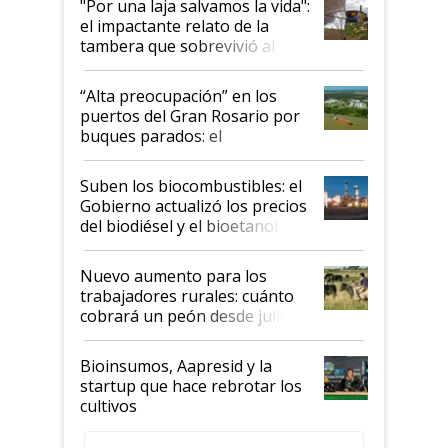
"Por una laja salvamos la vida":
el impactante relato de la
tambera que sobrevivió al
tornado
“Alta preocupación” en los
puertos del Gran Rosario por
buques parados: el
funcionamiento de las
exportadoras en tensión tras
Suben los biocombustibles: el
la medida de fuerza de los
Gobierno actualizó los precios
prácticos
del biodiésel y el bioetanol
Nuevo aumento para los
trabajadores rurales: cuánto
cobrará un peón desde julio
Bioinsumos, Aapresid y la
startup que hace rebrotar los
cultivos