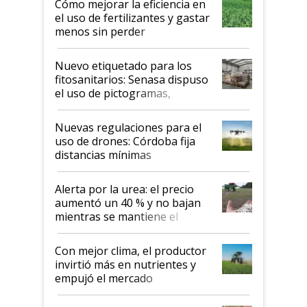
Cómo mejorar la eficiencia en
el uso de fertilizantes y gastar
menos sin perder
productividad en la campaña
fina
Nuevo etiquetado para los
fitosanitarios: Senasa dispuso
el uso de pictogramas,
palabras de advertencia e
indicaciones
Nuevas regulaciones para el
uso de drones: Córdoba fija
distancias mínimas
Alerta por la urea: el precio
aumentó un 40 % y no bajan
mientras se mantiene el
conflicto en Medio Oriente
Con mejor clima, el productor
invirtió más en nutrientes y
empujó el mercado