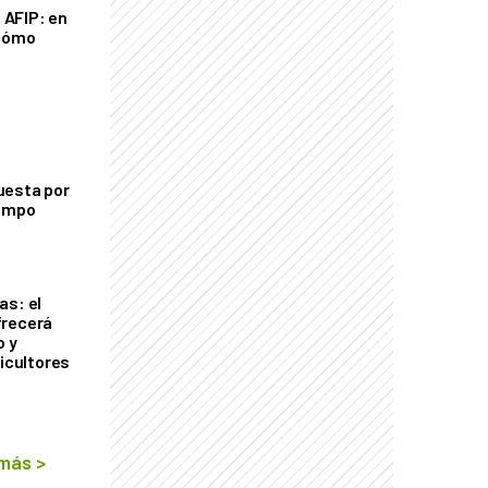
a AFIP: en
 cómo
uesta por
campo
as: el
frecerá
o y
ricultores
 más
>