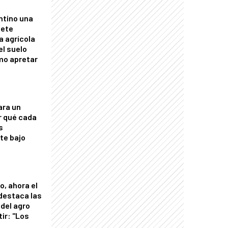
ntino una
mete
a agrícola
el suelo
mo apretar
ara un
r qué cada
s
nte bajo
o, ahora el
 destaca las
del agro
tir: "Los
"