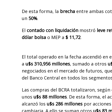
De esta forma, la
brecha
entre ambas coti
un
50%
.
El
contado con liquidación
mostró
leve r
dólar bolsa
o MEP a
$ 11,72
.
El total operado en la fecha ascendió en
a
u$s 310,956 millones
, sumado a otros
u
negociados en el mercado de futuros, que 
del Banco Central en todos los segmentos
Las compras del BCRA totalizaron, según
unos
u$s 88 millones
. De esta forma, el
alcanzó los
u$s 286 millones
por acciones
cambiaria. A ello se suman otros
u$s 83 m