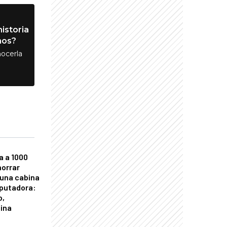
istoria
nos?
ocerla
a a 1000
horrar
 una cabina
putadora:
o,
tina