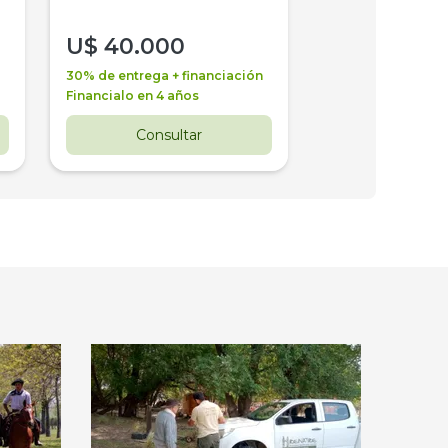
U$
40.000
U$
30.000
30% de entrega + financiación
30% de entrega + 
Financialo en 4 años
Financialo en 3 a
Consultar
Consul