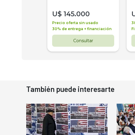
000
U$
145.000
a + financiación
Precio oferta sin usado
3
 4 años
30% de entrega + financiación
F
nsultar
Consultar
También puede interesarte