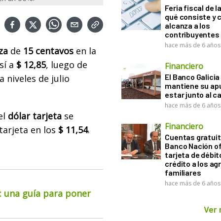
Feria fiscal de l
qué consiste y
alcanza a los
contribuyentes
hace más de 6 años
za
de
15 centavos
en la
sí a
$ 12,85
, luego de
Financiero
El Banco Galicia
 niveles de julio
mantiene su ap
estar junto al 
hace más de 6 años
el
dólar tarjeta
se
Financiero
tarjeta en los
$ 11,54
.
Cuentas gratuit
Banco Nación o
tarjeta de débit
crédito a los ag
familiares
hace más de 6 años
o: una guía para poner
Ver