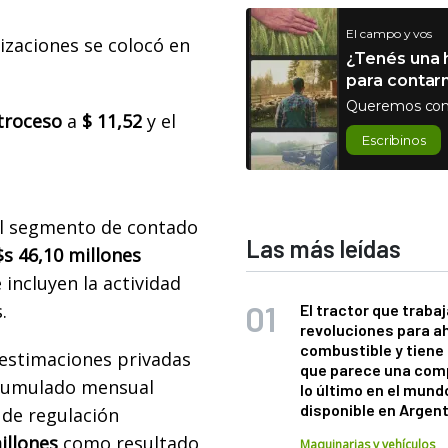
El campo y vos
zaciones se colocó en
¿Tenés una h
para contar
Queremos con
etroceso
a
$ 11,52
y el
Escribinos
 el segmento de contado
Las más leídas
$s 46,10 millones
incluyen la actividad
.
El tractor que trabaj
revoluciones para a
combustible y tiene
 estimaciones privadas
que parece una com
 acumulado mensual
lo último en el mund
disponible en Argen
 de regulación
illones
como resultado
Maquinarias y vehículos