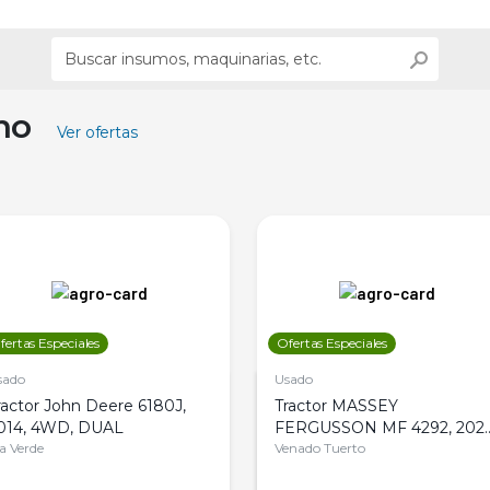
ino
Ver ofertas
fertas Especiales
Ofertas Especiales
sado
Usado
ractor John Deere 6180J,
Tractor MASSEY
014, 4WD, DUAL
FERGUSSON MF 4292, 2020
la Verde
4WD, PATON
Venado Tuerto