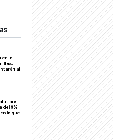
das
 en la
illas:
ntarán al
olutions
a del 9%
en lo que