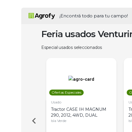
¡Encontrá todo para tu campo!
Feria usados Ventur
Especial usados seleccionados
les
Ofertas Especiales
O
Usado
U
a Metalfor 7040,
Tractor CASE IH MAGNUM
T
Bot 32 Mts
290, 2012, 4WD, DUAL
2
Isla Verde
Is