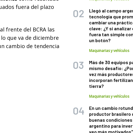
uados fuera del plazo
Llegó al campo arge
tecnología que pro
cambiar una práctic
clave: ¿Y si analizar 
al frente del BCRA las
fuera tan simple co
n lo que va de diciembre
un botón?
 un cambio de tendencia
Maquinarias y vehículos
Más de 30 equipos p
mismo desafío: ¿Po
vez más productore
incorporan fertiliza
tierra?
Maquinarias y vehículos
En un cambio rotund
productor brasilero
buenas condiciones 
argentino para inver
veo más motivados