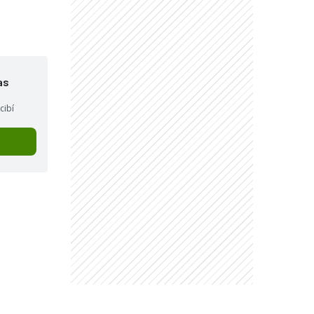
as
cibí