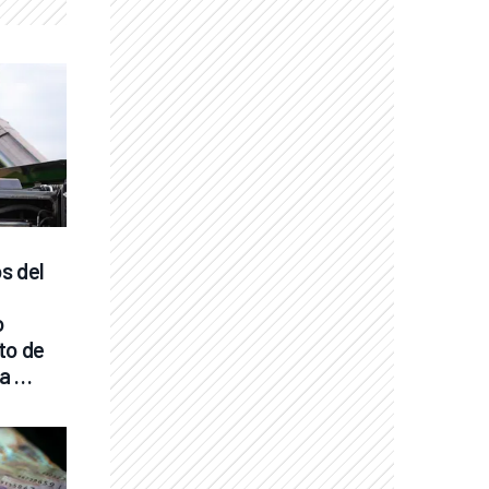
s del 
 
to de 
a 