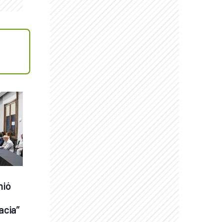
ió 
acia”