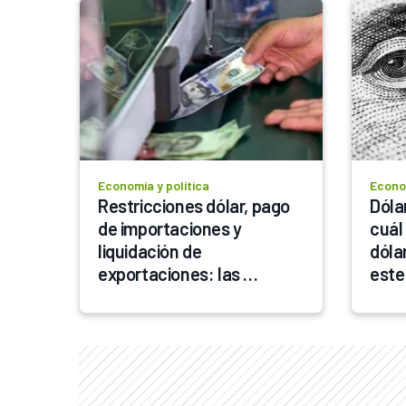
Economía y política
Econom
Restricciones dólar, pago 
Dólar
de importaciones y 
cuál 
liquidación de 
dólar
exportaciones: las 
este
medidas del Banco Central 
en el mercado cambiario