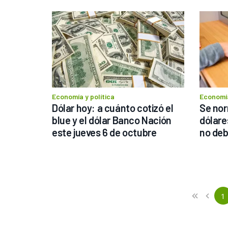
Economía y política
Economía
Dólar hoy: a cuánto cotizó el 
Se nor
blue y el dólar Banco Nación 
dólare
este jueves 6 de octubre  
no deb
Previous
First
1
«
‹
(