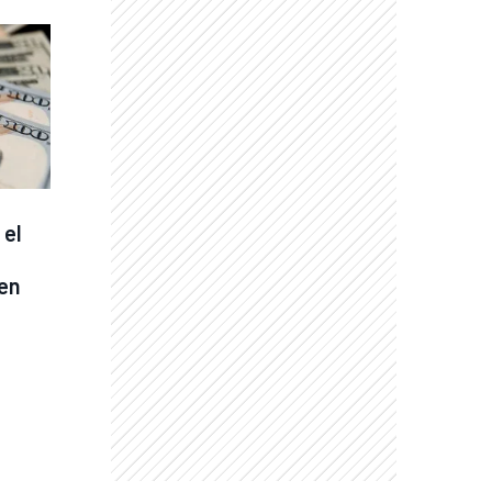
el 
en 