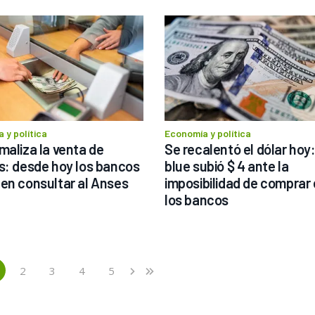
 y política
Economía y política
maliza la venta de 
Se recalentó el dólar hoy: 
s: desde hoy los bancos 
blue subió $ 4 ante la 
en consultar al Anses
imposibilidad de comprar 
los bancos
2
3
4
5
›
»
current)
Next
Last