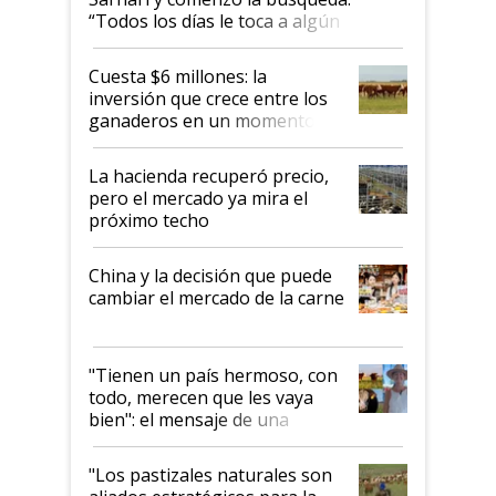
“Todos los días le toca a algún
productor”
Cuesta $6 millones: la
inversión que crece entre los
ganaderos en un momento
histórico para la actividad
La hacienda recuperó precio,
pero el mercado ya mira el
próximo techo
China y la decisión que puede
cambiar el mercado de la carne
"Tienen un país hermoso, con
todo, merecen que les vaya
bien": el mensaje de una
ganadera uruguaya sobre las
oportunidades que se abren
"Los pastizales naturales son
para el agro en Argentina, con