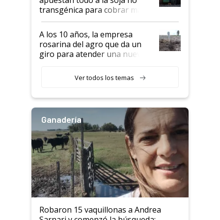
transgénica para cobrar más
por tonelada: compraron un
semillero
A los 10 años, la empresa
rosarina del agro que da un
giro para atender una nueva
etapa en el agro
Ver todos los temas
Ganadería
Robaron 15 vaquillonas a Andrea
Sarnari y comenzó la búsqueda: