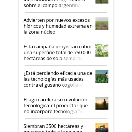
sobre el campo argentino:
"Estoy muy impresionado"
Advierten por nuevos excesos
hídricos y humedad extrema en
la zona núcleo
Esta campaña proyectan cubrir
una superficie total de 750.000
hectáreas de soja sembradas
con una nueva generación de
variedades que marcan un
¿Está perdiendo eficacia una de
salto tecnológico en genética y
las tecnologías más usadas
rendimiento
contra el gusano cogollero? El
desafío de una tecnología clave
El agro acelera su revolución
tecnológica: el productor que
no incorpore tecnología "va a
perder el tren"
Siembran 3500 hectáreas y
apuestan todo a la soja no