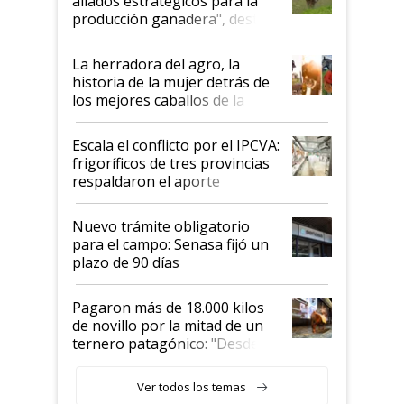
aliados estratégicos para la
foco en la carne
producción ganadera", destaca
la iniciativa que ya reúne a 46
establecimientos en Argentina
La herradora del agro, la
historia de la mujer detrás de
los mejores caballos de la
Argentina y los mitos que
todavía hacen sufrir a estos
Escala el conflicto por el IPCVA:
animales: "Mientras me
frigoríficos de tres provincias
descalificaban, yo seguí
respaldaron el aporte
haciendo currículum"
obligatorio
Nuevo trámite obligatorio
para el campo: Senasa fijó un
plazo de 90 días
Pagaron más de 18.000 kilos
de novillo por la mitad de un
ternero patagónico: "Desde
que bajó del camión empezó a
llamar la atención"
Ver todos los temas