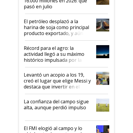
16.000 millones en 2026: qué
pasó en julio
El petróleo desplazó a la
harina de soja como principal
producto exportado, y aún así
el agro aportó casi seis de cada
diez dólares y sostuvo el
Récord para el agro: la
liderazgo en un semestre
actividad llegó a su máximo
récord
histórico impulsada por la
cosecha y las exportaciones
Levantó un acopio a los 19,
creó el lugar que elige Messi y
destaca que invertir en el
kirchnerismo era como "darle
plata a un hijo para droga":
La confianza del campo sigue
Juan Félix Rossetti, el libertario
alta, aunque perdió impulso
que de una dura crisis salió
más fuerte y apuesta al cambio
de Milei
El FMI elogió al campo y lo