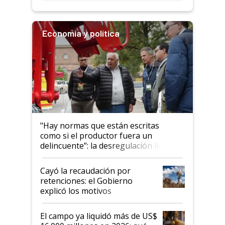
Economía y política
"Hay normas que están escritas
como si el productor fuera un
delincuente”: la desregulación llegó
al Congreso Aapresid y hasta se
habló del financiamiento al IPCVA
Cayó la recaudación por
retenciones: el Gobierno
explicó los motivos
El campo ya liquidó más de US$