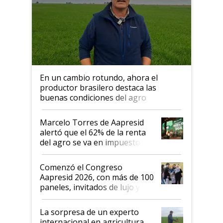
En un cambio rotundo, ahora el
productor brasilero destaca las
buenas condiciones del agro
argentino para invertir: "Los veo
más motivados"
Marcelo Torres de Aapresid
alertó que el 62% de la renta
del agro se va en impuestos:
"No es bueno que en
Argentina se sigan discutiendo
Comenzó el Congreso
las mismas cosas de hace 50
Aapresid 2026, con más de 100
años"
paneles, invitados de lujo y
todas las tendencias
La sorpresa de un experto
internacional en agricultura