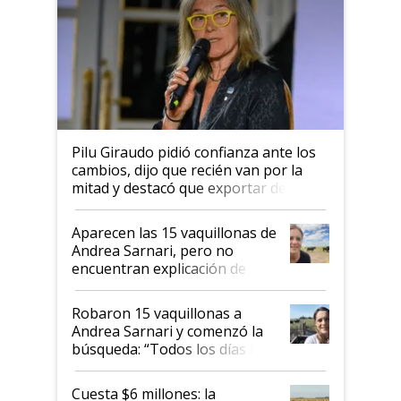
Pilu Giraudo pidió confianza ante los
cambios, dijo que recién van por la
mitad y destacó que exportar dejó de
ser "para unos pocos": "Tenemos un
mandato muy claro del gobierno
Aparecen las 15 vaquillonas de
nacional"
Andrea Sarnari, pero no
encuentran explicación de
cómo llegaron allí
Robaron 15 vaquillonas a
Andrea Sarnari y comenzó la
búsqueda: “Todos los días le
toca a algún productor”
Cuesta $6 millones: la