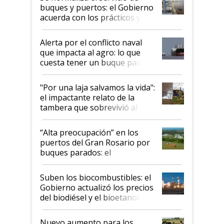
buques y puertos: el Gobierno
acuerda con los prácticos y
suspende el decreto de
desregulación
Alerta por el conflicto naval
que impacta al agro: lo que
cuesta tener un buque parado
y el peligro de que Argentina
pase a ser "país sucio"
"Por una laja salvamos la vida":
el impactante relato de la
tambera que sobrevivió al
tornado
“Alta preocupación” en los
puertos del Gran Rosario por
buques parados: el
funcionamiento de las
exportadoras en tensión tras
Suben los biocombustibles: el
la medida de fuerza de los
Gobierno actualizó los precios
prácticos
del biodiésel y el bioetanol
Nuevo aumento para los