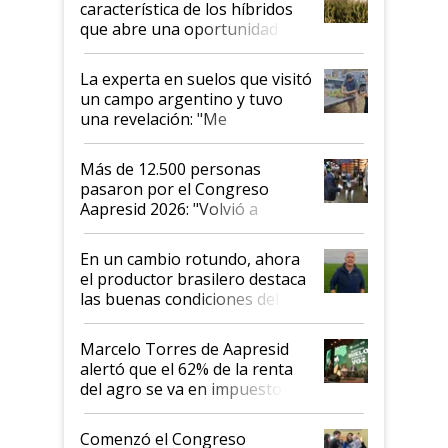
característica de los híbridos
que abre una oportunidad en
el lote
La experta en suelos que visitó
un campo argentino y tuvo
una revelación: "Me
impresionó mucho"
Más de 12.500 personas
pasaron por el Congreso
Aapresid 2026: "Volvió a
demostrar que hablar del
suelo es hablar de todo el
En un cambio rotundo, ahora
sistema productivo"
el productor brasilero destaca
las buenas condiciones del
agro argentino para invertir:
"Los veo más motivados"
Marcelo Torres de Aapresid
alertó que el 62% de la renta
del agro se va en impuestos:
"No es bueno que en
Argentina se sigan discutiendo
Comenzó el Congreso