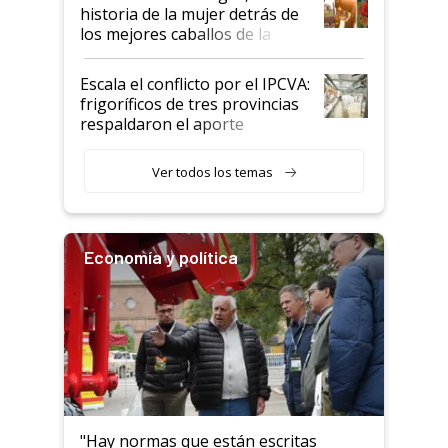
historia de la mujer detrás de
los mejores caballos de la
Argentina y los mitos que
todavía hacen sufrir a estos
Escala el conflicto por el IPCVA:
animales: "Mientras me
frigoríficos de tres provincias
descalificaban, yo seguí
respaldaron el aporte
haciendo currículum"
obligatorio
Ver todos los temas
Economía y política
"Hay normas que están escritas