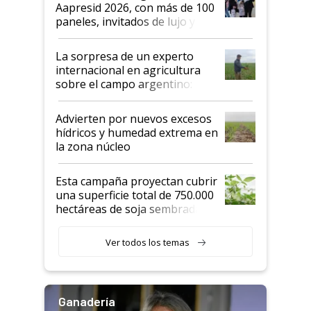
las mismas cosas de hace 50
Aapresid 2026, con más de 100
años"
paneles, invitados de lujo y
todas las tendencias
La sorpresa de un experto
internacional en agricultura
sobre el campo argentino:
"Estoy muy impresionado"
Advierten por nuevos excesos
hídricos y humedad extrema en
la zona núcleo
Esta campaña proyectan cubrir
una superficie total de 750.000
hectáreas de soja sembradas
con una nueva generación de
variedades que marcan un
Ver todos los temas
salto tecnológico en genética y
rendimiento
Ganadería