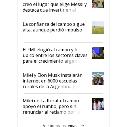
creó el lugar que elige Messi y
destaca que invertir en el
kirchnerismo era como "darle
plata a un hijo para droga":
La confianza del campo sigue
Juan Félix Rossetti, el libertario
alta, aunque perdió impulso
que de una dura crisis salió
más fuerte y apuesta al cambio
de Milei
El FMI elogió al campo y lo
ubicó entre los sectores claves
para el crecimiento argentino
Milei y Elon Musk instalarán
internet en 6000 escuelas
rurales de la Argentina gracias
a un acuerdo con Starlink
Milei en La Rural: el campo
apoyó el rumbo, pero sin
renunciar al reclamo por las
retenciones
Ver todos los temas