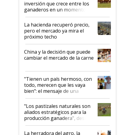
inversión que crece entre los
ganaderos en un momento
histórico para la actividad
La hacienda recuperó precio,
pero el mercado ya mira el
próximo techo
China y la decisión que puede
cambiar el mercado de la carne
"Tienen un país hermoso, con
todo, merecen que les vaya
bien": el mensaje de una
ganadera uruguaya sobre las
oportunidades que se abren
"Los pastizales naturales son
para el agro en Argentina, con
aliados estratégicos para la
foco en la carne
producción ganadera", destaca
la iniciativa que ya reúne a 46
establecimientos en Argentina
La herradora del agro, la