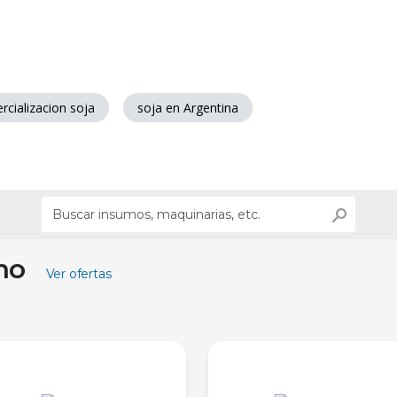
rcializacion soja
soja en Argentina
ino
Ver ofertas