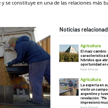
 y se constituye en una de las relaciones más b
Noticias relaciona
Agricultura
El maíz cambió:
característica d
híbridos que ab
oportunidad en e
hace 4 horas
Agricultura
La experta en s
visitó un campo
argentino y tuv
revelación: "Me
impresionó muc
hace 5 horas