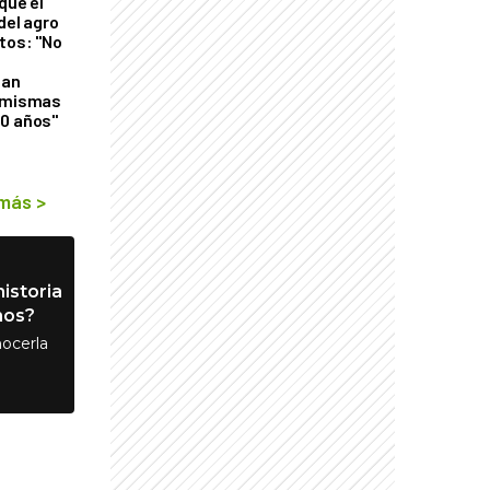
que el
del agro
tos: "No
n
gan
s mismas
50 años"
 más
>
istoria
nos?
ocerla