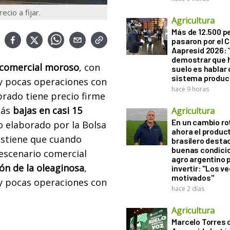
cio a fijar.
Agricultura
Más de 12.500 
pasaron por el 
Aapresid 2026: "
demostrar que h
 comercial moroso
, con
suelo es hablar 
sistema produc
y pocas operaciones con
hace 9 horas
prado tiene precio firme
más
bajas en casi 15
Agricultura
En un cambio ro
o elaborado por la Bolsa
ahora el produc
ostiene que cuando
brasilero desta
buenas condici
escenario comercial
agro argentino 
ón de la oleaginosa
,
invertir: "Los v
motivados"
 y pocas operaciones con
hace 2 días
Agricultura
Marcelo Torres 