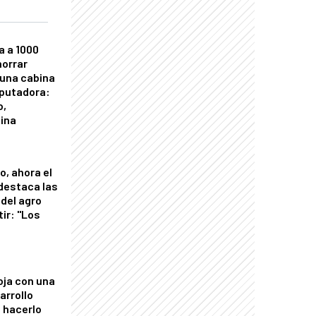
a a 1000
horrar
 una cabina
putadora:
o,
tina
o, ahora el
 destaca las
del agro
tir: "Los
"
oja con una
arrollo
 hacerlo