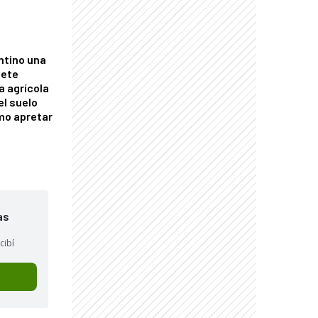
ntino una
mete
a agrícola
el suelo
mo apretar
as
cibí