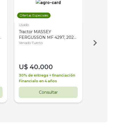
Ofertas Especiales
Ofertas Especiales
Usado
Usado
Tractor MASSEY
Tractor AGCO ALL
,
FERGUSSON MF 4297, 2020,
2003, 4WD, PA
4WD, PATON
Venado Tuerto
Venado Tuerto
U$
40.000
U$
30.000
30% de entrega + financiación
30% de entrega + 
Financialo en 4 años
Financialo en 3 a
Consultar
Consul