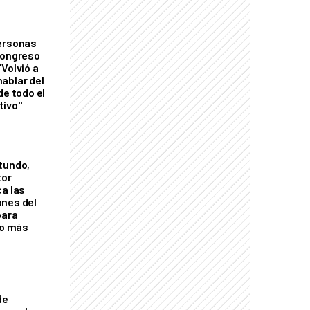
personas
Congreso
Volvió a
ablar del
de todo el
tivo"
tundo,
tor
ca las
ones del
para
eo más
de