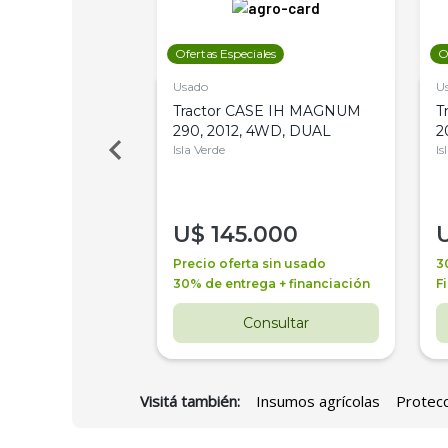
les
Ofertas Especiales
O
Usado
U
a Metalfor 7040,
Tractor CASE IH MAGNUM
T
Bot 32 Mts
290, 2012, 4WD, DUAL
2
Isla Verde
Is
000
U$
145.000
a + financiación
Precio oferta sin usado
3
 4 años
30% de entrega + financiación
F
nsultar
Consultar
Visitá también:
Insumos agrícolas
Protecc