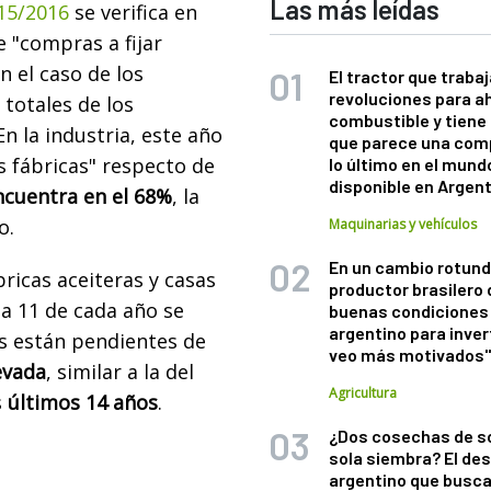
Las más leídas
15/2016
se verifica en
e "compras a fijar
n el caso de los
El tractor que trabaj
revoluciones para a
totales de los
combustible y tiene
 En la industria, este año
que parece una com
as fábricas" respecto de
lo último en el mund
disponible en Argen
ncuentra en el 68%
, la
do.
Maquinarias y vehículos
En un cambio rotund
ricas aceiteras y casas
productor brasilero
na 11 de cada año se
buenas condiciones 
argentino para inver
s están pendientes de
veo más motivados
levada
, similar a la del
Agricultura
s
últimos 14 años
.
¿Dos cosechas de s
sola siembra? El des
argentino que busca