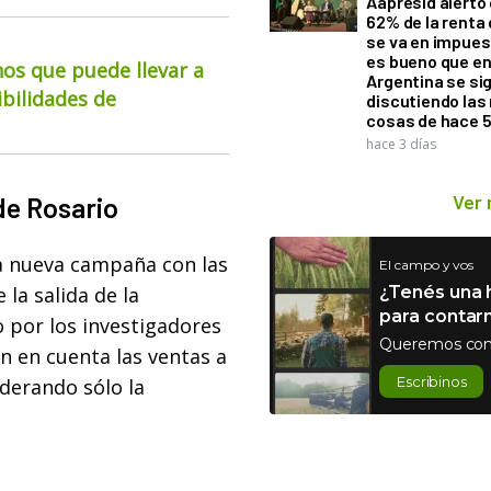
Aapresid alertó 
62% de la renta 
se va en impues
es bueno que e
os que puede llevar a
Argentina se si
ibilidades de
discutiendo la
cosas de hace 
hace 3 días
Ver
de Rosario
a nueva campaña con las
El campo y vos
 la salida de la
¿Tenés una h
para contar
do por los investigadores
Queremos con
on en cuenta las ventas a
Escribinos
derando sólo la