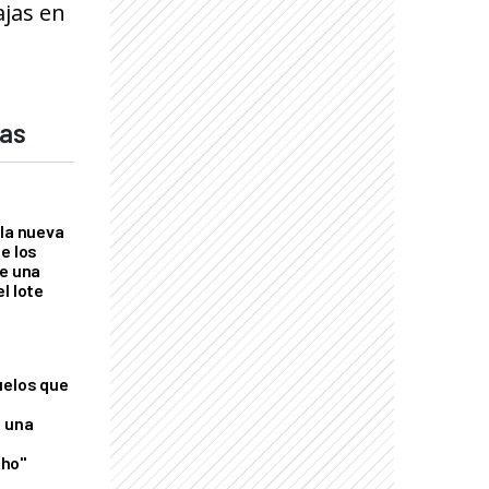
ajas en
das
 la nueva
e los
re una
l lote
uelos que
o una
ho"