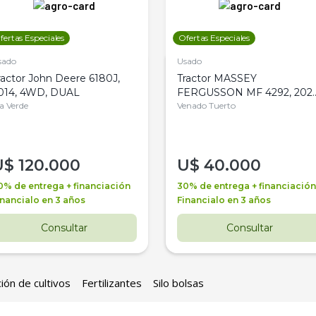
fertas Especiales
Ofertas Especiales
sado
Usado
ractor John Deere 6180J,
Tractor MASSEY
014, 4WD, DUAL
FERGUSSON MF 4292, 2020
la Verde
4WD, PATON
Venado Tuerto
U$
120.000
U$
40.000
0% de entrega + financiación
30% de entrega + financiación
inancialo en 3 años
Financialo en 3 años
Consultar
Consultar
ión de cultivos
Fertilizantes
Silo bolsas