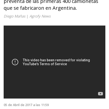
preventa de las primeras 400 camionetas
que se fabricaron en Argentina.
Diego Mañas
|
Agrofy News
05
de
Abril
de
2017
a las
11:59