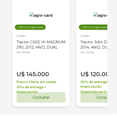
Ofertas Especiales
Ofertas Especiales
Usado
Usado
Tractor CASE IH MAGNUM
Tractor John Deere 
290, 2012, 4WD, DUAL
2014, 4WD, DUAL
Isla Verde
Isla Verde
U$
145.000
U$
120.000
Precio oferta sin usado
30% de entrega +
financiación
30% de entrega +
financiación
Financialo en 3 años
Consultar
Consultar