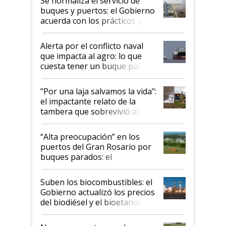
Se normaliza el servicio de
buques y puertos: el Gobierno
acuerda con los prácticos y
suspende el decreto de
desregulación
Alerta por el conflicto naval
que impacta al agro: lo que
cuesta tener un buque parado
y el peligro de que Argentina
pase a ser "país sucio"
"Por una laja salvamos la vida":
el impactante relato de la
tambera que sobrevivió al
tornado
“Alta preocupación” en los
puertos del Gran Rosario por
buques parados: el
funcionamiento de las
exportadoras en tensión tras
Suben los biocombustibles: el
la medida de fuerza de los
Gobierno actualizó los precios
prácticos
del biodiésel y el bioetanol