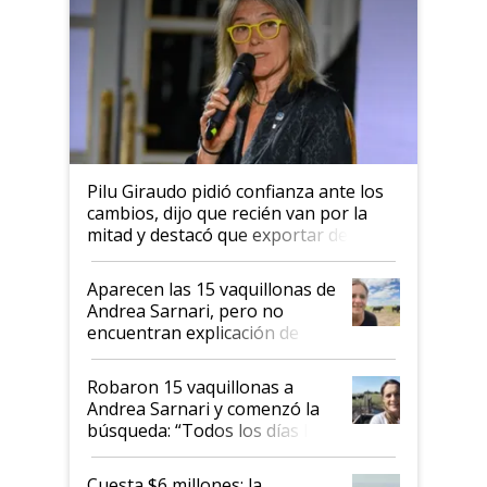
Pilu Giraudo pidió confianza ante los
cambios, dijo que recién van por la
mitad y destacó que exportar dejó de
ser "para unos pocos": "Tenemos un
mandato muy claro del gobierno
Aparecen las 15 vaquillonas de
nacional"
Andrea Sarnari, pero no
encuentran explicación de
cómo llegaron allí
Robaron 15 vaquillonas a
Andrea Sarnari y comenzó la
búsqueda: “Todos los días le
toca a algún productor”
Cuesta $6 millones: la