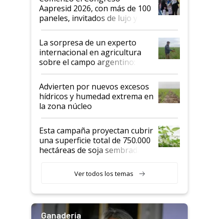
las mismas cosas de hace 50
Aapresid 2026, con más de 100
años"
paneles, invitados de lujo y
todas las tendencias
La sorpresa de un experto
internacional en agricultura
sobre el campo argentino:
"Estoy muy impresionado"
Advierten por nuevos excesos
hídricos y humedad extrema en
la zona núcleo
Esta campaña proyectan cubrir
una superficie total de 750.000
hectáreas de soja sembradas
con una nueva generación de
variedades que marcan un
Ver todos los temas
salto tecnológico en genética y
rendimiento
Ganadería