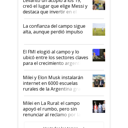
Levantó un acopio a los 19,
creó el lugar que elige Messi y
destaca que invertir en el
kirchnerismo era como "darle
plata a un hijo para droga":
La confianza del campo sigue
Juan Félix Rossetti, el libertario
alta, aunque perdió impulso
que de una dura crisis salió
más fuerte y apuesta al cambio
de Milei
El FMI elogió al campo y lo
ubicó entre los sectores claves
para el crecimiento argentino
Milei y Elon Musk instalarán
internet en 6000 escuelas
rurales de la Argentina gracias
a un acuerdo con Starlink
Milei en La Rural: el campo
apoyó el rumbo, pero sin
renunciar al reclamo por las
retenciones