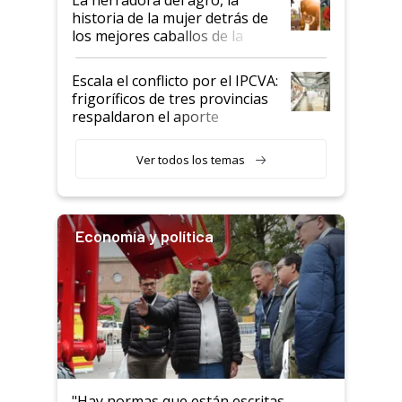
historia de la mujer detrás de
los mejores caballos de la
Argentina y los mitos que
todavía hacen sufrir a estos
Escala el conflicto por el IPCVA:
animales: "Mientras me
frigoríficos de tres provincias
descalificaban, yo seguí
respaldaron el aporte
haciendo currículum"
obligatorio
Ver todos los temas
Economía y política
"Hay normas que están escritas