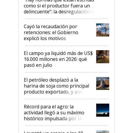
como si el productor fuera un
delincuente”: la desregulación llegó
al Congreso Aapresid y hasta se
habló del financiamiento al IPCVA
Cayó la recaudación por
retenciones: el Gobierno
explicó los motivos
El campo ya liquidó más de US$
16.000 millones en 2026: qué
pasó en julio
El petróleo desplazó a la
harina de soja como principal
producto exportado, y aún así
el agro aportó casi seis de cada
diez dólares y sostuvo el
Récord para el agro: la
liderazgo en un semestre
actividad llegó a su máximo
récord
histórico impulsada por la
cosecha y las exportaciones