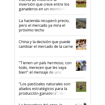
inversión que crece entre los
ganaderos en un momento
histórico para la actividad
La hacienda recuperó precio,
pero el mercado ya mira el
próximo techo
China y la decisión que puede
cambiar el mercado de la carne
"Tienen un país hermoso, con
todo, merecen que les vaya
bien": el mensaje de una
ganadera uruguaya sobre las
oportunidades que se abren
"Los pastizales naturales son
para el agro en Argentina, con
aliados estratégicos para la
foco en la carne
producción ganadera", destaca
la iniciativa que ya reúne a 46
establecimientos en Argentina
La herradora del agro, la