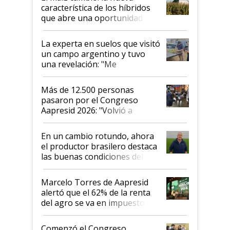
característica de los híbridos
que abre una oportunidad en
el lote
La experta en suelos que visitó
un campo argentino y tuvo
una revelación: "Me
impresionó mucho"
Más de 12.500 personas
pasaron por el Congreso
Aapresid 2026: "Volvió a
demostrar que hablar del
suelo es hablar de todo el
En un cambio rotundo, ahora
sistema productivo"
el productor brasilero destaca
las buenas condiciones del
agro argentino para invertir:
"Los veo más motivados"
Marcelo Torres de Aapresid
alertó que el 62% de la renta
del agro se va en impuestos:
"No es bueno que en
Argentina se sigan discutiendo
Comenzó el Congreso