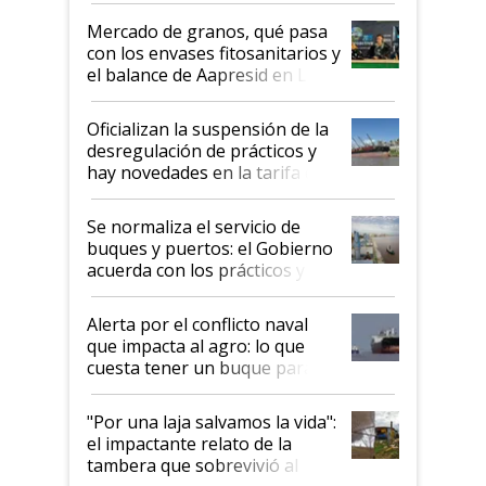
Mercado de granos, qué pasa
con los envases fitosanitarios y
el balance de Aapresid en La
Posta
Oficializan la suspensión de la
desregulación de prácticos y
hay novedades en la tarifa de
la hidrovía
Se normaliza el servicio de
buques y puertos: el Gobierno
acuerda con los prácticos y
suspende el decreto de
desregulación
Alerta por el conflicto naval
que impacta al agro: lo que
cuesta tener un buque parado
y el peligro de que Argentina
pase a ser "país sucio"
"Por una laja salvamos la vida":
el impactante relato de la
tambera que sobrevivió al