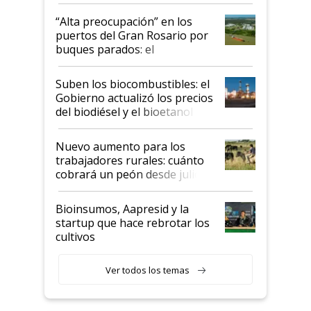
tornado
“Alta preocupación” en los
puertos del Gran Rosario por
buques parados: el
funcionamiento de las
exportadoras en tensión tras
Suben los biocombustibles: el
la medida de fuerza de los
Gobierno actualizó los precios
prácticos
del biodiésel y el bioetanol
Nuevo aumento para los
trabajadores rurales: cuánto
cobrará un peón desde julio
Bioinsumos, Aapresid y la
startup que hace rebrotar los
cultivos
Ver todos los temas