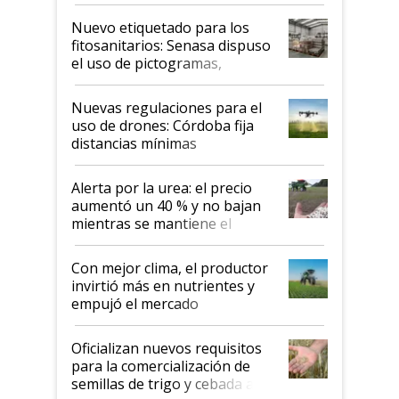
productividad en la campaña
fina
Nuevo etiquetado para los
fitosanitarios: Senasa dispuso
el uso de pictogramas,
palabras de advertencia e
indicaciones
Nuevas regulaciones para el
uso de drones: Córdoba fija
distancias mínimas
Alerta por la urea: el precio
aumentó un 40 % y no bajan
mientras se mantiene el
conflicto en Medio Oriente
Con mejor clima, el productor
invirtió más en nutrientes y
empujó el mercado
Oficializan nuevos requisitos
para la comercialización de
semillas de trigo y cebada a