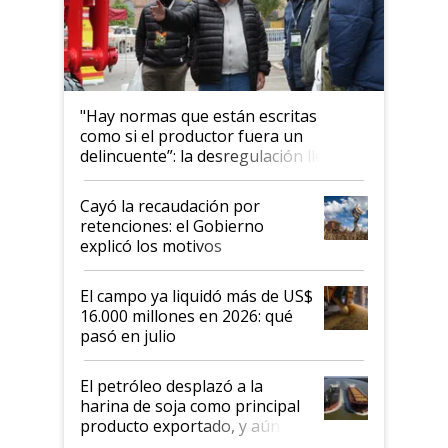
"Hay normas que están escritas
como si el productor fuera un
delincuente”: la desregulación llegó
al Congreso Aapresid y hasta se
habló del financiamiento al IPCVA
Cayó la recaudación por
retenciones: el Gobierno
explicó los motivos
El campo ya liquidó más de US$
16.000 millones en 2026: qué
pasó en julio
El petróleo desplazó a la
harina de soja como principal
producto exportado, y aún así
el agro aportó casi seis de cada