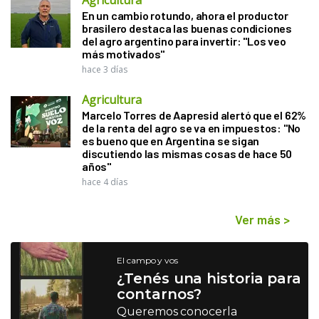
En un cambio rotundo, ahora el productor
brasilero destaca las buenas condiciones
del agro argentino para invertir: "Los veo
más motivados"
hace 3 días
Agricultura
Marcelo Torres de Aapresid alertó que el 62%
de la renta del agro se va en impuestos: "No
es bueno que en Argentina se sigan
discutiendo las mismas cosas de hace 50
años"
hace 4 días
Ver más
>
El campo y vos
¿Tenés una historia para
contarnos?
Queremos conocerla