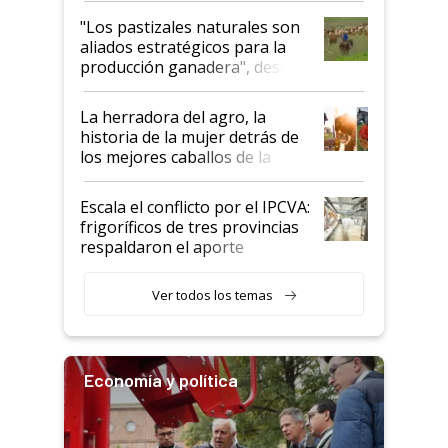
oportunidades que se abren
"Los pastizales naturales son
para el agro en Argentina, con
aliados estratégicos para la
foco en la carne
producción ganadera", destaca
la iniciativa que ya reúne a 46
establecimientos en Argentina
La herradora del agro, la
historia de la mujer detrás de
los mejores caballos de la
Argentina y los mitos que
todavía hacen sufrir a estos
Escala el conflicto por el IPCVA:
animales: "Mientras me
frigoríficos de tres provincias
descalificaban, yo seguí
respaldaron el aporte
haciendo currículum"
obligatorio
Ver todos los temas
Economía y política