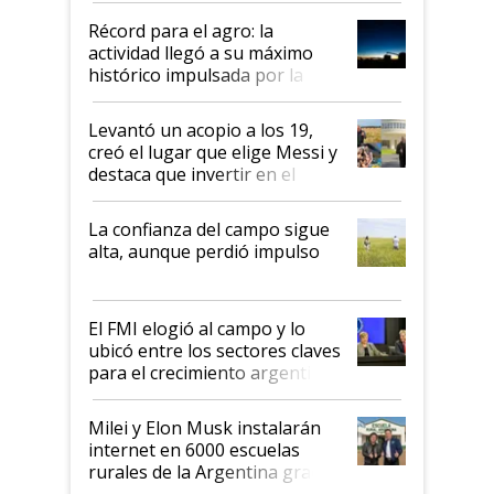
diez dólares y sostuvo el
Récord para el agro: la
liderazgo en un semestre
actividad llegó a su máximo
récord
histórico impulsada por la
cosecha y las exportaciones
Levantó un acopio a los 19,
creó el lugar que elige Messi y
destaca que invertir en el
kirchnerismo era como "darle
plata a un hijo para droga":
La confianza del campo sigue
Juan Félix Rossetti, el libertario
alta, aunque perdió impulso
que de una dura crisis salió
más fuerte y apuesta al cambio
de Milei
El FMI elogió al campo y lo
ubicó entre los sectores claves
para el crecimiento argentino
Milei y Elon Musk instalarán
internet en 6000 escuelas
rurales de la Argentina gracias
a un acuerdo con Starlink