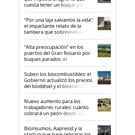
cuesta tener un buque parado
y el peligro de que Argentina
pase a ser "país sucio"
"Por una laja salvamos la vida":
el impactante relato de la
tambera que sobrevivió al
tornado
“Alta preocupación” en los
puertos del Gran Rosario por
buques parados: el
funcionamiento de las
exportadoras en tensión tras
Suben los biocombustibles: el
la medida de fuerza de los
Gobierno actualizó los precios
prácticos
del biodiésel y el bioetanol
Nuevo aumento para los
trabajadores rurales: cuánto
cobrará un peón desde julio
Bioinsumos, Aapresid y la
startup que hace rebrotar los