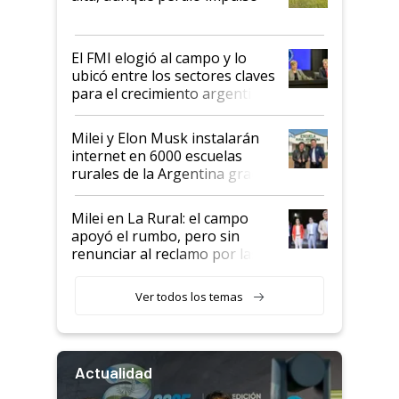
que de una dura crisis salió
más fuerte y apuesta al cambio
de Milei
El FMI elogió al campo y lo
ubicó entre los sectores claves
para el crecimiento argentino
Milei y Elon Musk instalarán
internet en 6000 escuelas
rurales de la Argentina gracias
a un acuerdo con Starlink
Milei en La Rural: el campo
apoyó el rumbo, pero sin
renunciar al reclamo por las
retenciones
Ver todos los temas
Actualidad