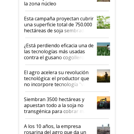
la zona núcleo
Esta campaña proyectan cubrir
una superficie total de 750.000
hectáreas de soja sembradas
con una nueva generación de
variedades que marcan un
¿Está perdiendo eficacia una de
salto tecnológico en genética y
las tecnologías más usadas
rendimiento
contra el gusano cogollero? El
desafío de una tecnología clave
El agro acelera su revolución
tecnológica: el productor que
no incorpore tecnología "va a
perder el tren"
Siembran 3500 hectáreas y
apuestan todo a la soja no
transgénica para cobrar más
por tonelada: compraron un
semillero
A los 10 años, la empresa
rosarina del agro que da un