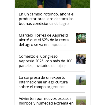
En un cambio rotundo, ahora el
productor brasilero destaca las
buenas condiciones del agro
argentino para invertir: "Los veo
más motivados"
Marcelo Torres de Aapresid
alertó que el 62% de la renta
del agro se va en impuestos:
"No es bueno que en
Argentina se sigan discutiendo
Comenzó el Congreso
las mismas cosas de hace 50
Aapresid 2026, con más de 100
años"
paneles, invitados de lujo y
todas las tendencias
La sorpresa de un experto
internacional en agricultura
sobre el campo argentino:
"Estoy muy impresionado"
Advierten por nuevos excesos
hídricos y humedad extrema en