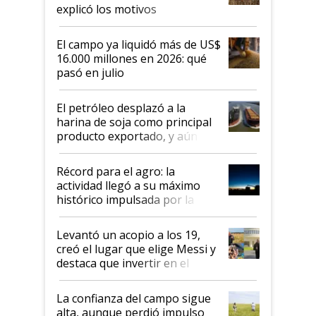
explicó los motivos
El campo ya liquidó más de US$
16.000 millones en 2026: qué
pasó en julio
El petróleo desplazó a la
harina de soja como principal
producto exportado, y aún así
el agro aportó casi seis de cada
diez dólares y sostuvo el
Récord para el agro: la
liderazgo en un semestre
actividad llegó a su máximo
récord
histórico impulsada por la
cosecha y las exportaciones
Levantó un acopio a los 19,
creó el lugar que elige Messi y
destaca que invertir en el
kirchnerismo era como "darle
plata a un hijo para droga":
La confianza del campo sigue
Juan Félix Rossetti, el libertario
alta, aunque perdió impulso