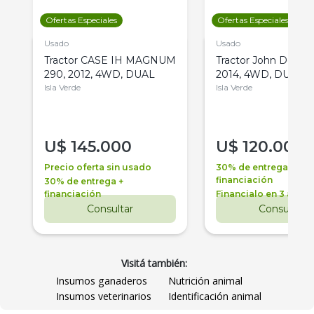
Ofertas Especiales
Ofertas Especiales
Usado
Usado
Tractor CASE IH MAGNUM
Tractor John Deere 
290, 2012, 4WD, DUAL
2014, 4WD, DUAL
Isla Verde
Isla Verde
U$
145.000
U$
120.000
Precio oferta sin usado
30% de entrega +
financiación
30% de entrega +
financiación
Financialo en 3 años
Consultar
Consultar
Visitá también:
Insumos ganaderos
Nutrición animal
Insumos veterinarios
Identificación animal