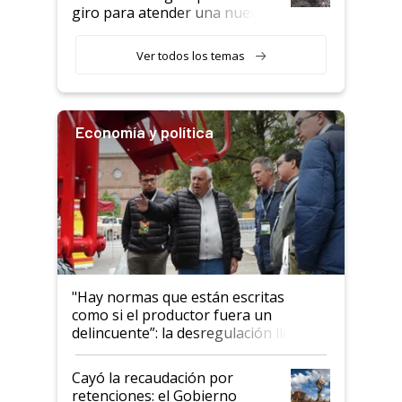
giro para atender una nueva
etapa en el agro
Ver todos los temas
Economía y política
"Hay normas que están escritas
como si el productor fuera un
delincuente”: la desregulación llegó
al Congreso Aapresid y hasta se
habló del financiamiento al IPCVA
Cayó la recaudación por
retenciones: el Gobierno