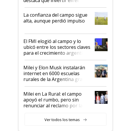
destaca que invertir en el
kirchnerismo era como "darle
plata a un hijo para droga":
La confianza del campo sigue
Juan Félix Rossetti, el libertario
alta, aunque perdió impulso
que de una dura crisis salió
más fuerte y apuesta al cambio
de Milei
El FMI elogió al campo y lo
ubicó entre los sectores claves
para el crecimiento argentino
Milei y Elon Musk instalarán
internet en 6000 escuelas
rurales de la Argentina gracias
a un acuerdo con Starlink
Milei en La Rural: el campo
apoyó el rumbo, pero sin
renunciar al reclamo por las
retenciones
Ver todos los temas