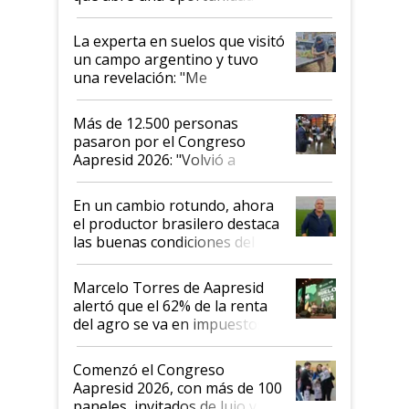
el lote
La experta en suelos que visitó
un campo argentino y tuvo
una revelación: "Me
impresionó mucho"
Más de 12.500 personas
pasaron por el Congreso
Aapresid 2026: "Volvió a
demostrar que hablar del
suelo es hablar de todo el
En un cambio rotundo, ahora
sistema productivo"
el productor brasilero destaca
las buenas condiciones del
agro argentino para invertir:
"Los veo más motivados"
Marcelo Torres de Aapresid
alertó que el 62% de la renta
del agro se va en impuestos:
"No es bueno que en
Argentina se sigan discutiendo
Comenzó el Congreso
las mismas cosas de hace 50
Aapresid 2026, con más de 100
años"
paneles, invitados de lujo y