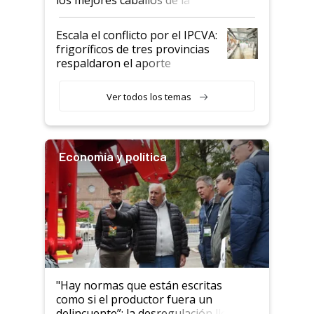
Argentina y los mitos que
todavía hacen sufrir a estos
Escala el conflicto por el IPCVA:
animales: "Mientras me
frigoríficos de tres provincias
descalificaban, yo seguí
respaldaron el aporte
haciendo currículum"
obligatorio
Ver todos los temas
Economía y política
"Hay normas que están escritas
como si el productor fuera un
delincuente”: la desregulación llegó