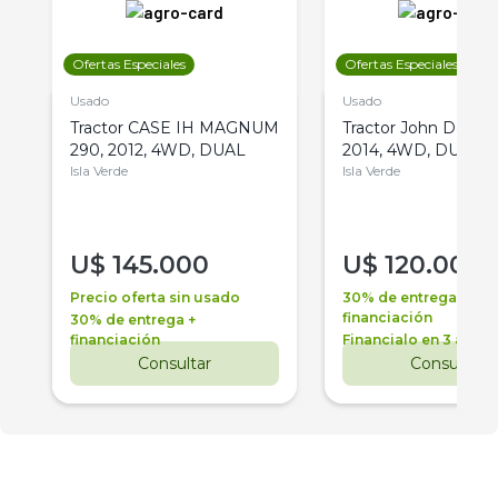
Ofertas Especiales
Ofertas Especiales
Usado
Usado
Tractor CASE IH MAGNUM
Tractor John Deere 
290, 2012, 4WD, DUAL
2014, 4WD, DUAL
Isla Verde
Isla Verde
U$
145.000
U$
120.000
Precio oferta sin usado
30% de entrega +
financiación
30% de entrega +
financiación
Financialo en 3 años
Consultar
Consultar