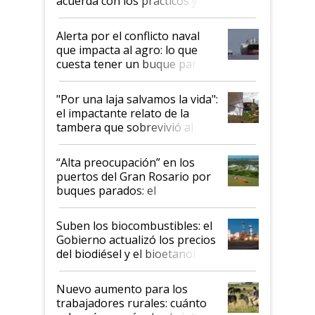
acuerda con los prácticos y
suspende el decreto de
desregulación
Alerta por el conflicto naval
que impacta al agro: lo que
cuesta tener un buque parado
y el peligro de que Argentina
pase a ser "país sucio"
"Por una laja salvamos la vida":
el impactante relato de la
tambera que sobrevivió al
tornado
“Alta preocupación” en los
puertos del Gran Rosario por
buques parados: el
funcionamiento de las
exportadoras en tensión tras
Suben los biocombustibles: el
la medida de fuerza de los
Gobierno actualizó los precios
prácticos
del biodiésel y el bioetanol
Nuevo aumento para los
trabajadores rurales: cuánto