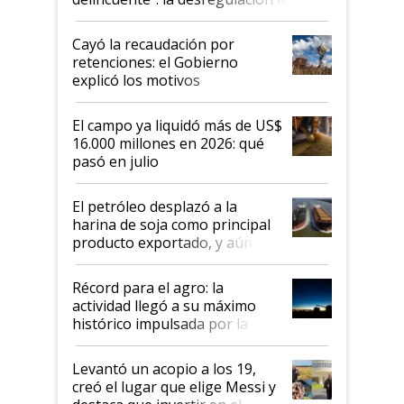
al Congreso Aapresid y hasta se
habló del financiamiento al IPCVA
Cayó la recaudación por
retenciones: el Gobierno
explicó los motivos
El campo ya liquidó más de US$
16.000 millones en 2026: qué
pasó en julio
El petróleo desplazó a la
harina de soja como principal
producto exportado, y aún así
el agro aportó casi seis de cada
diez dólares y sostuvo el
Récord para el agro: la
liderazgo en un semestre
actividad llegó a su máximo
récord
histórico impulsada por la
cosecha y las exportaciones
Levantó un acopio a los 19,
creó el lugar que elige Messi y