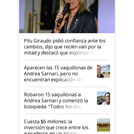
Pilu Giraudo pidió confianza ante los
cambios, dijo que recién van por la
mitad y destacó que exportar dejó de
ser "para unos pocos": "Tenemos un
mandato muy claro del gobierno
Aparecen las 15 vaquillonas de
nacional"
Andrea Sarnari, pero no
encuentran explicación de
cómo llegaron allí
Robaron 15 vaquillonas a
Andrea Sarnari y comenzó la
búsqueda: “Todos los días le
toca a algún productor”
Cuesta $6 millones: la
inversión que crece entre los
ganaderos en un momento