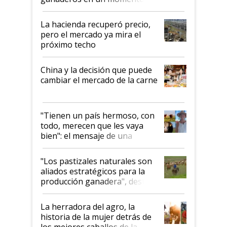
histórico para la actividad
La hacienda recuperó precio,
pero el mercado ya mira el
próximo techo
China y la decisión que puede
cambiar el mercado de la carne
"Tienen un país hermoso, con
todo, merecen que les vaya
bien": el mensaje de una
ganadera uruguaya sobre las
oportunidades que se abren
"Los pastizales naturales son
para el agro en Argentina, con
aliados estratégicos para la
foco en la carne
producción ganadera", destaca
la iniciativa que ya reúne a 46
establecimientos en Argentina
La herradora del agro, la
historia de la mujer detrás de
los mejores caballos de la