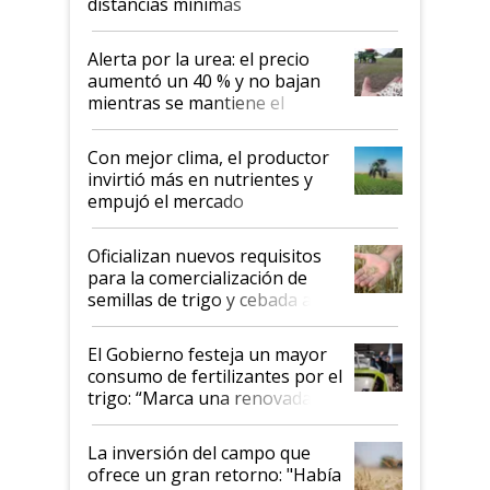
distancias mínimas
Alerta por la urea: el precio
aumentó un 40 % y no bajan
mientras se mantiene el
conflicto en Medio Oriente
Con mejor clima, el productor
invirtió más en nutrientes y
empujó el mercado
Oficializan nuevos requisitos
para la comercialización de
semillas de trigo y cebada a
granel
El Gobierno festeja un mayor
consumo de fertilizantes por el
trigo: “Marca una renovada
confianza de los productores”
La inversión del campo que
ofrece un gran retorno: "Había