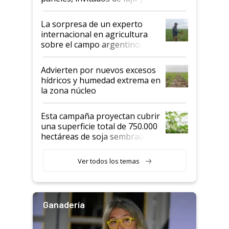
todas las tendencias
La sorpresa de un experto
internacional en agricultura
sobre el campo argentino:
"Estoy muy impresionado"
Advierten por nuevos excesos
hídricos y humedad extrema en
la zona núcleo
Esta campaña proyectan cubrir
una superficie total de 750.000
hectáreas de soja sembradas
con una nueva generación de
variedades que marcan un
Ver todos los temas
salto tecnológico en genética y
rendimiento
Ganadería