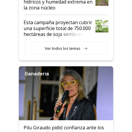
hídricos y humedad extrema en
la zona núcleo
Esta campaña proyectan cubrir
una superficie total de 750.000
hectáreas de soja sembradas
con una nueva generación de
variedades que marcan un
Ver todos los temas
salto tecnológico en genética y
rendimiento
Ganadería
Pilu Giraudo pidió confianza ante los