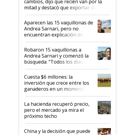
cambios, dijo que recién van por la
mitad y destacó que exportar dejó de
ser "para unos pocos": "Tenemos un
mandato muy claro del gobierno
Aparecen las 15 vaquillonas de
nacional"
Andrea Sarnari, pero no
encuentran explicación de
cómo llegaron allí
Robaron 15 vaquillonas a
Andrea Sarnari y comenzó la
búsqueda: “Todos los días le
toca a algún productor”
Cuesta $6 millones: la
inversión que crece entre los
ganaderos en un momento
histórico para la actividad
La hacienda recuperó precio,
pero el mercado ya mira el
próximo techo
China y la decisión que puede