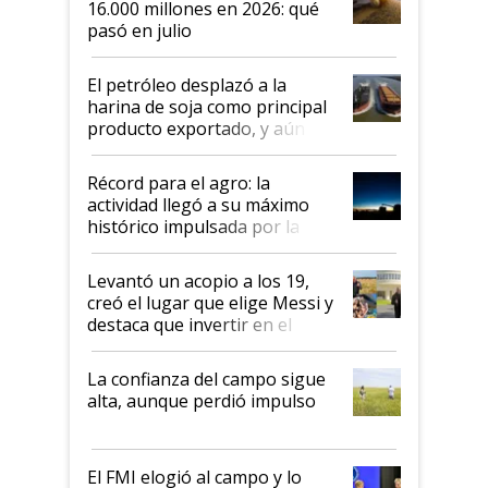
16.000 millones en 2026: qué
pasó en julio
El petróleo desplazó a la
harina de soja como principal
producto exportado, y aún así
el agro aportó casi seis de cada
diez dólares y sostuvo el
Récord para el agro: la
liderazgo en un semestre
actividad llegó a su máximo
récord
histórico impulsada por la
cosecha y las exportaciones
Levantó un acopio a los 19,
creó el lugar que elige Messi y
destaca que invertir en el
kirchnerismo era como "darle
plata a un hijo para droga":
La confianza del campo sigue
Juan Félix Rossetti, el libertario
alta, aunque perdió impulso
que de una dura crisis salió
más fuerte y apuesta al cambio
de Milei
El FMI elogió al campo y lo