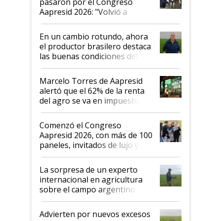
pasaron por el Congreso
Aapresid 2026: "Volvió a
demostrar que hablar del
suelo es hablar de todo el
En un cambio rotundo, ahora
sistema productivo"
el productor brasilero destaca
las buenas condiciones del
agro argentino para invertir:
"Los veo más motivados"
Marcelo Torres de Aapresid
alertó que el 62% de la renta
del agro se va en impuestos:
"No es bueno que en
Argentina se sigan discutiendo
Comenzó el Congreso
las mismas cosas de hace 50
Aapresid 2026, con más de 100
años"
paneles, invitados de lujo y
todas las tendencias
La sorpresa de un experto
internacional en agricultura
sobre el campo argentino:
"Estoy muy impresionado"
Advierten por nuevos excesos