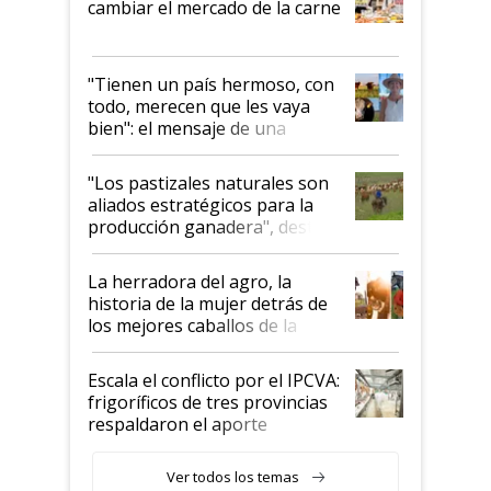
cambiar el mercado de la carne
"Tienen un país hermoso, con
todo, merecen que les vaya
bien": el mensaje de una
ganadera uruguaya sobre las
oportunidades que se abren
"Los pastizales naturales son
para el agro en Argentina, con
aliados estratégicos para la
foco en la carne
producción ganadera", destaca
la iniciativa que ya reúne a 46
establecimientos en Argentina
La herradora del agro, la
historia de la mujer detrás de
los mejores caballos de la
Argentina y los mitos que
todavía hacen sufrir a estos
Escala el conflicto por el IPCVA:
animales: "Mientras me
frigoríficos de tres provincias
descalificaban, yo seguí
respaldaron el aporte
haciendo currículum"
obligatorio
Ver todos los temas