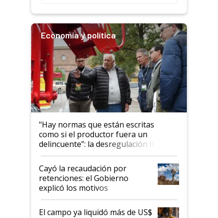
Economía y política
"Hay normas que están escritas
como si el productor fuera un
delincuente”: la desregulación llegó
al Congreso Aapresid y hasta se
habló del financiamiento al IPCVA
Cayó la recaudación por
retenciones: el Gobierno
explicó los motivos
El campo ya liquidó más de US$