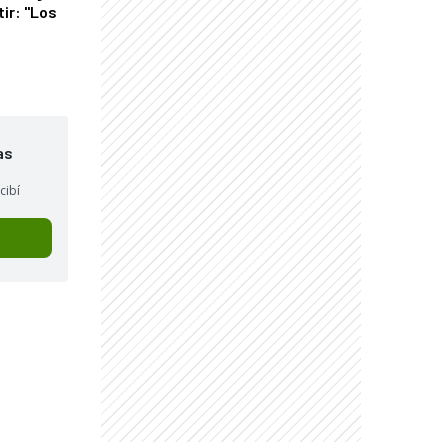
tir: "Los
"
as
cibí