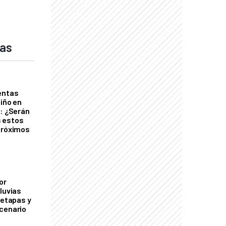
das
entas
Niño en
o: ¿Serán
 estos
próximos
or
luvias
 etapas y
cenario