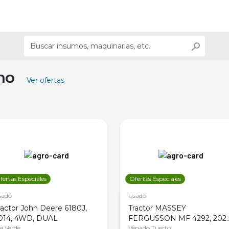
ino
Ver ofertas
fertas Especiales
Ofertas Especiales
sado
Usado
ractor John Deere 6180J,
Tractor MASSEY
014, 4WD, DUAL
FERGUSSON MF 4292, 2020
la Verde
4WD, PATON
Venado Tuerto