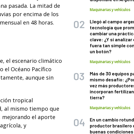
ana pasada. La mitad de
Maquinarias y vehículos
uvias por encima de los
Llegó al campo arge
mensual en 48 horas.
tecnología que pro
cambiar una práctic
clave: ¿Y si analizar 
fuera tan simple co
un botón?
, el escenario climático
Maquinarias y vehículos
o el Océano Pacífico
Más de 30 equipos p
ntamente, aunque sin
mismo desafío: ¿Po
vez más productore
incorporan fertiliza
tierra?
ción tropical
d, al mismo tiempo que
Maquinarias y vehículos
a, mejorando el aporte
En un cambio rotund
agrícola, y
productor brasilero
buenas condiciones 