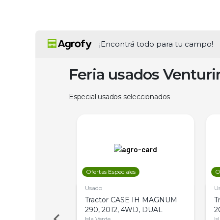
¡Encontrá todo para tu campo!
Feria usados Ventur
Especial usados seleccionados
les
Ofertas Especiales
O
Usado
U
a Metalfor 7040,
Tractor CASE IH MAGNUM
T
Bot 32 Mts
290, 2012, 4WD, DUAL
2
Isla Verde
Is