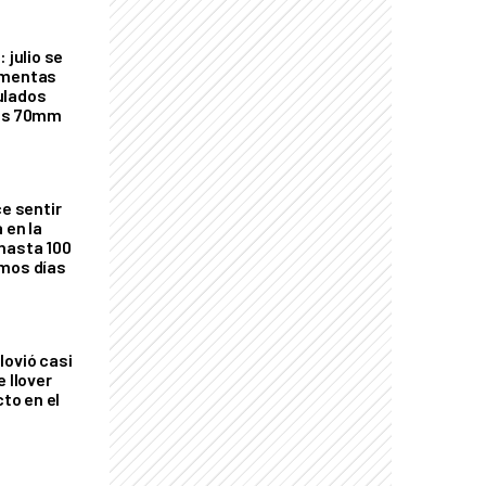
 julio se
rmentas
ulados
los 70mm
ce sentir
 en la
hasta 100
imos días
lovió casi
e llover
cto en el