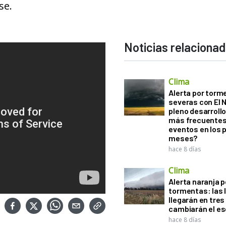
se.
Noticias relaciona
Clima
Alerta por torm
severas con El 
pleno desarroll
más frecuentes
eventos en los 
meses?
hace 8 días
Clima
Alerta naranja p
tormentas: las l
llegarán en tres
cambiarán el es
hace 8 días