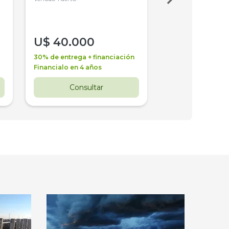
U$
40.000
U$
30.000
30% de entrega + financiación
30% de entrega + 
Financialo en 4 años
Financialo en 3 a
Consultar
Consul