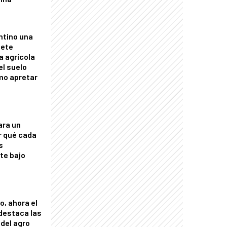
ntino una
mete
a agrícola
el suelo
mo apretar
ara un
r qué cada
s
nte bajo
o, ahora el
 destaca las
del agro