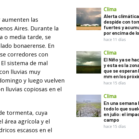
Clima
Alerta climática:
y aumenten las
despide con to
fuertes y acum
nos Aires. Durante la
por encima de 
a o media tarde, se
hace 11 días
Salado bonaerense. En
Clima
rse corredores con
El Niño ya se ha
. El sistema de mal
y esta es la zona
que se esperan 
 con lluvias muy
mm en los próx
domingo y luego vuelven
hace 15 días
n lluvias copiosas en el
Clima
En una semana l
todo lo que suel
 de tormenta, cuya
en julio: el impa
campo
l área agrícola y el
hace 15 días
ricos escasos en el