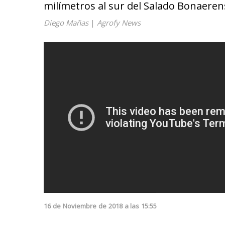
milímetros al sur del Salado Bonaeren
Diego Mañas
|
Agrofy News
16
de
Noviembre
de
2018
a las
15:55