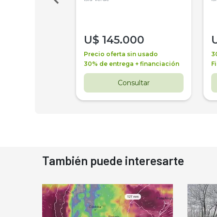
000
U$
145.000
a + financiación
Precio oferta sin usado
3
 4 años
30% de entrega + financiación
F
nsultar
Consultar
También puede interesarte