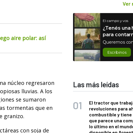
Ver
El campo y vos
¿Tenés una h
para contar
go aire polar: así
Queremos con
Escribinos
ona núcleo regresaron
Las más leídas
piosas lluvias. A los
giones se sumaron
El tractor que trabaj
sas tormentas que en
revoluciones para a
combustible y tiene
 granizo.
que parece una com
lo último en el mund
ctáreas con soja de
disponible en Argen