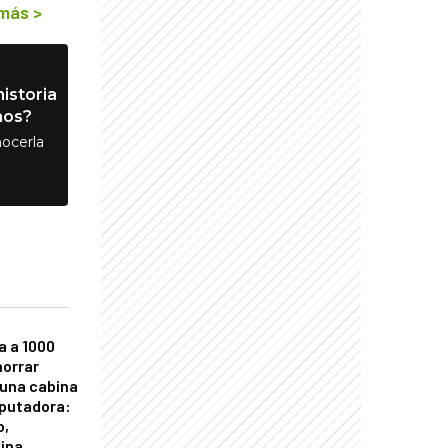
 más
>
istoria
nos?
ocerla
a a 1000
horrar
 una cabina
putadora:
o,
tina