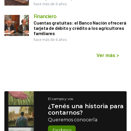
hace más de 6 años
Financiero
Cuentas gratuitas: el Banco Nación ofrecerá
tarjeta de débito y crédito a los agricultores
familiares
hace más de 6 años
Ver más
>
El campo y vos
¿Tenés una historia para
contarnos?
Queremos conocerla
Escribinos