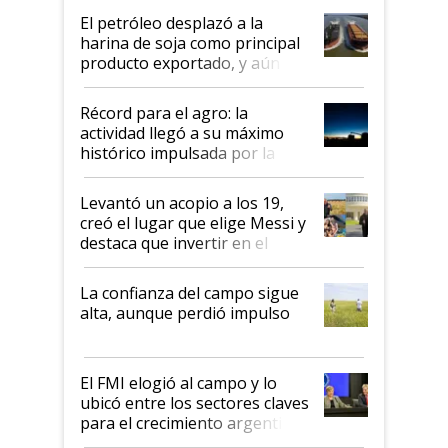
El petróleo desplazó a la
harina de soja como principal
producto exportado, y aún así
el agro aportó casi seis de cada
diez dólares y sostuvo el
Récord para el agro: la
liderazgo en un semestre
actividad llegó a su máximo
récord
histórico impulsada por la
cosecha y las exportaciones
Levantó un acopio a los 19,
creó el lugar que elige Messi y
destaca que invertir en el
kirchnerismo era como "darle
plata a un hijo para droga":
La confianza del campo sigue
Juan Félix Rossetti, el libertario
alta, aunque perdió impulso
que de una dura crisis salió
más fuerte y apuesta al cambio
de Milei
El FMI elogió al campo y lo
ubicó entre los sectores claves
para el crecimiento argentino