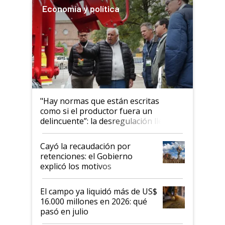
Economía y política
"Hay normas que están escritas
como si el productor fuera un
delincuente”: la desregulación llegó
al Congreso Aapresid y hasta se
habló del financiamiento al IPCVA
Cayó la recaudación por
retenciones: el Gobierno
explicó los motivos
El campo ya liquidó más de US$
16.000 millones en 2026: qué
pasó en julio