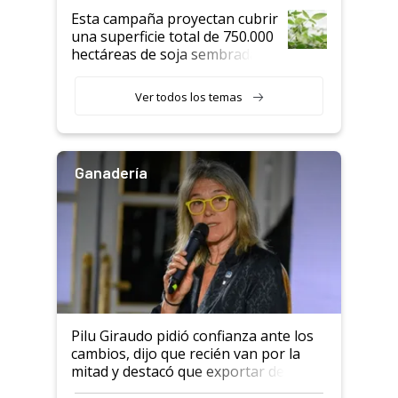
Esta campaña proyectan cubrir
una superficie total de 750.000
hectáreas de soja sembradas
con una nueva generación de
variedades que marcan un
Ver todos los temas
salto tecnológico en genética y
rendimiento
Ganadería
Pilu Giraudo pidió confianza ante los
cambios, dijo que recién van por la
mitad y destacó que exportar dejó de
ser "para unos pocos": "Tenemos un