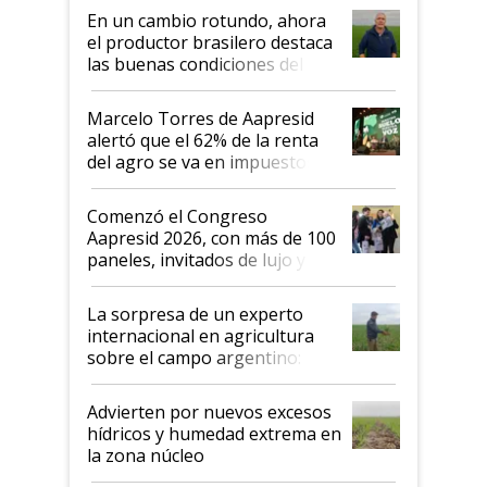
suelo es hablar de todo el
En un cambio rotundo, ahora
sistema productivo"
el productor brasilero destaca
las buenas condiciones del
agro argentino para invertir:
"Los veo más motivados"
Marcelo Torres de Aapresid
alertó que el 62% de la renta
del agro se va en impuestos:
"No es bueno que en
Argentina se sigan discutiendo
Comenzó el Congreso
las mismas cosas de hace 50
Aapresid 2026, con más de 100
años"
paneles, invitados de lujo y
todas las tendencias
La sorpresa de un experto
internacional en agricultura
sobre el campo argentino:
"Estoy muy impresionado"
Advierten por nuevos excesos
hídricos y humedad extrema en
la zona núcleo