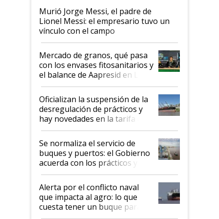
Murió Jorge Messi, el padre de
Lionel Messi: el empresario tuvo un
vínculo con el campo
Mercado de granos, qué pasa
con los envases fitosanitarios y
el balance de Aapresid en La
Posta
Oficializan la suspensión de la
desregulación de prácticos y
hay novedades en la tarifa de
la hidrovía
Se normaliza el servicio de
buques y puertos: el Gobierno
acuerda con los prácticos y
suspende el decreto de
desregulación
Alerta por el conflicto naval
que impacta al agro: lo que
cuesta tener un buque parado
y el peligro de que Argentina