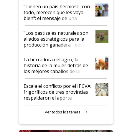
"Tienen un país hermoso, con
todo, merecen que les vaya
bien": el mensaje de una
ganadera uruguaya sobre las
oportunidades que se abren
"Los pastizales naturales son
para el agro en Argentina, con
aliados estratégicos para la
foco en la carne
producción ganadera", destaca
la iniciativa que ya reúne a 46
establecimientos en Argentina
La herradora del agro, la
historia de la mujer detrás de
los mejores caballos de la
Argentina y los mitos que
todavía hacen sufrir a estos
Escala el conflicto por el IPCVA:
animales: "Mientras me
frigoríficos de tres provincias
descalificaban, yo seguí
respaldaron el aporte
haciendo currículum"
obligatorio
Ver todos los temas