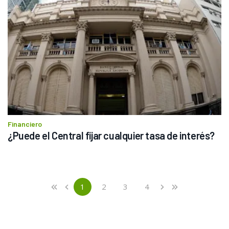
Financiero
¿Puede el Central fijar cualquier tasa de interés?
Previous
First
1
2
3
4
«
‹
›
»
(current)
Next
Last