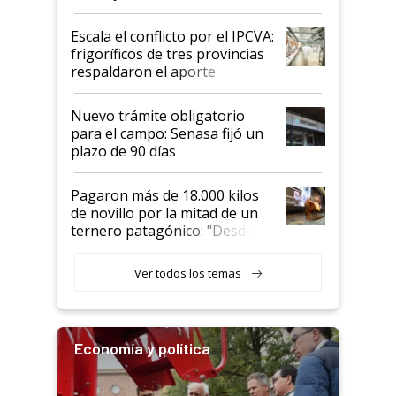
Argentina y los mitos que
todavía hacen sufrir a estos
Escala el conflicto por el IPCVA:
animales: "Mientras me
frigoríficos de tres provincias
descalificaban, yo seguí
respaldaron el aporte
haciendo currículum"
obligatorio
Nuevo trámite obligatorio
para el campo: Senasa fijó un
plazo de 90 días
Pagaron más de 18.000 kilos
de novillo por la mitad de un
ternero patagónico: "Desde
que bajó del camión empezó a
llamar la atención"
Ver todos los temas
Economía y política