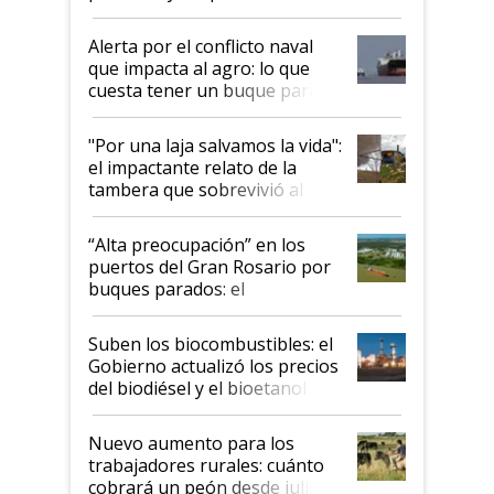
desregulación
Alerta por el conflicto naval
que impacta al agro: lo que
cuesta tener un buque parado
y el peligro de que Argentina
pase a ser "país sucio"
"Por una laja salvamos la vida":
el impactante relato de la
tambera que sobrevivió al
tornado
“Alta preocupación” en los
puertos del Gran Rosario por
buques parados: el
funcionamiento de las
exportadoras en tensión tras
Suben los biocombustibles: el
la medida de fuerza de los
Gobierno actualizó los precios
prácticos
del biodiésel y el bioetanol
Nuevo aumento para los
trabajadores rurales: cuánto
cobrará un peón desde julio