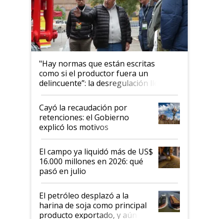
"Hay normas que están escritas
como si el productor fuera un
delincuente”: la desregulación llegó
al Congreso Aapresid y hasta se
habló del financiamiento al IPCVA
Cayó la recaudación por
retenciones: el Gobierno
explicó los motivos
El campo ya liquidó más de US$
16.000 millones en 2026: qué
pasó en julio
El petróleo desplazó a la
harina de soja como principal
producto exportado, y aún así