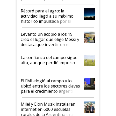
el agro aportó casi seis de cada
diez dólares y sostuvo el
Récord para el agro: la
liderazgo en un semestre
actividad llegó a su máximo
récord
histórico impulsada por la
cosecha y las exportaciones
Levantó un acopio a los 19,
creó el lugar que elige Messi y
destaca que invertir en el
kirchnerismo era como "darle
plata a un hijo para droga":
La confianza del campo sigue
Juan Félix Rossetti, el libertario
alta, aunque perdió impulso
que de una dura crisis salió
más fuerte y apuesta al cambio
de Milei
El FMI elogió al campo y lo
ubicó entre los sectores claves
para el crecimiento argentino
Milei y Elon Musk instalarán
internet en 6000 escuelas
rurales de la Argentina gracias