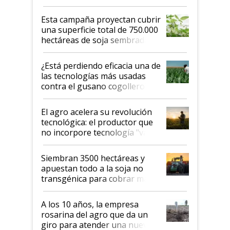
Esta campaña proyectan cubrir
una superficie total de 750.000
hectáreas de soja sembradas
con una nueva generación de
variedades que marcan un
¿Está perdiendo eficacia una de
salto tecnológico en genética y
las tecnologías más usadas
rendimiento
contra el gusano cogollero? El
desafío de una tecnología clave
El agro acelera su revolución
tecnológica: el productor que
no incorpore tecnología "va a
perder el tren"
Siembran 3500 hectáreas y
apuestan todo a la soja no
transgénica para cobrar más
por tonelada: compraron un
semillero
A los 10 años, la empresa
rosarina del agro que da un
giro para atender una nueva