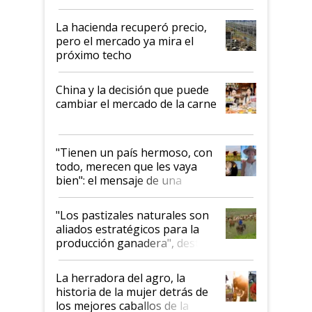
histórico para la actividad
La hacienda recuperó precio,
pero el mercado ya mira el
próximo techo
China y la decisión que puede
cambiar el mercado de la carne
"Tienen un país hermoso, con
todo, merecen que les vaya
bien": el mensaje de una
ganadera uruguaya sobre las
oportunidades que se abren
"Los pastizales naturales son
para el agro en Argentina, con
aliados estratégicos para la
foco en la carne
producción ganadera", destaca
la iniciativa que ya reúne a 46
establecimientos en Argentina
La herradora del agro, la
historia de la mujer detrás de
los mejores caballos de la