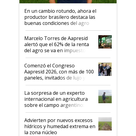
En un cambio rotundo, ahora el
productor brasilero destaca las
buenas condiciones del agro
argentino para invertir: "Los veo
más motivados"
Marcelo Torres de Aapresid
alertó que el 62% de la renta
del agro se va en impuestos:
"No es bueno que en
Argentina se sigan discutiendo
Comenzó el Congreso
las mismas cosas de hace 50
Aapresid 2026, con más de 100
años"
paneles, invitados de lujo y
todas las tendencias
La sorpresa de un experto
internacional en agricultura
sobre el campo argentino:
"Estoy muy impresionado"
Advierten por nuevos excesos
hídricos y humedad extrema en
la zona núcleo