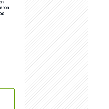
n 
eron 
ios