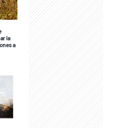
 
r la 
ones a 