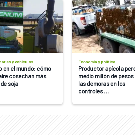
arias y vehículos
Economía y política
o en el mundo: cómo 
Productor apícola perd
aire cosechan más 
medio millón de pesos 
 de soja
las demoras en los 
controles 
interprovinciales en Sa
Luis