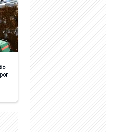
ió 
por 
n 