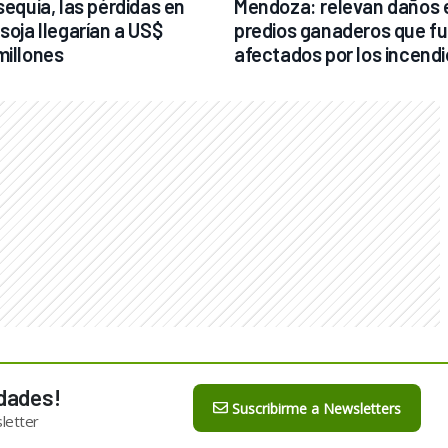
sequía, las pérdidas en 
Mendoza: relevan daños e
soja llegarían a US$ 
predios ganaderos que fu
millones
afectados por los incend
dades!
Suscribirme a Newsletters
letter