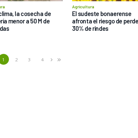
ura
Agricultura
clima, la cosecha de 
El sudeste bonaerense 
ería menor a 50 M de 
afronta el riesgo de perde
adas
30% de rindes
1
2
3
4
›
»
(current)
Next
Last