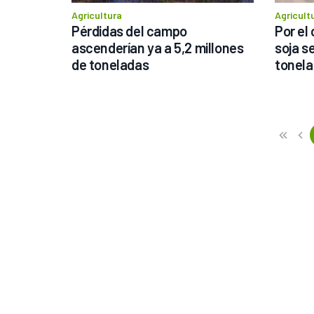
Agricultura
Agricult
Pérdidas del campo 
Por el 
ascenderían ya a 5,2 millones 
soja s
de toneladas
tonel
Previous
First
«
‹