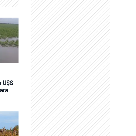
r U$S 
ara 