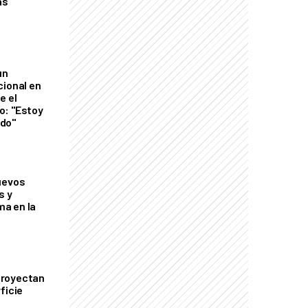
as
un
cional en
e el
o: "Estoy
do"
uevos
s y
a en la
proyectan
ficie
0