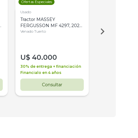
Ofertas Especiales
Ofertas Especiales
Usado
Usado
Tractor MASSEY
Tractor AGCO ALL
,
FERGUSSON MF 4297, 2020,
2003, 4WD, PA
4WD, PATON
Venado Tuerto
Venado Tuerto
U$
40.000
U$
30.000
30% de entrega + financiación
30% de entrega + 
Financialo en 4 años
Financialo en 3 a
Consultar
Consul