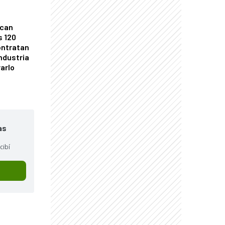
ican
s 120
ontratan
industria
arlo
as
cibí