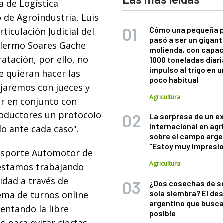
 de Logística
 de Agroindustria, Luis
Cómo una pequeña 
ticulación Judicial del
pasó a ser un gigant
illermo Soares Gache
molienda, con capac
ratación, por ello, no
1000 toneladas diaria
impulso al trigo en 
 quieran hacer las
poco habitual
ajaremos con jueces y
Agricultura
ar en conjunto con
productores un protocolo
La sorpresa de un e
internacional en agr
o ante cada caso".
sobre el campo arge
"Estoy muy impresi
ansporte Automotor de
Agricultura
"estamos trabajando
idad a través de
¿Dos cosechas de s
sola siembra? El des
ema de turnos online
argentino que busca
entando la libre
posible
s para evitar ciertas