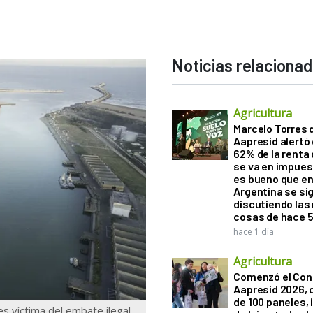
Noticias relaciona
Agricultura
Marcelo Torres 
Aapresid alertó 
62% de la renta 
se va en impues
es bueno que e
Argentina se si
discutiendo la
cosas de hace 
hace 1 día
Agricultura
Comenzó el Con
Aapresid 2026,
de 100 paneles, 
s víctima del embate ilegal