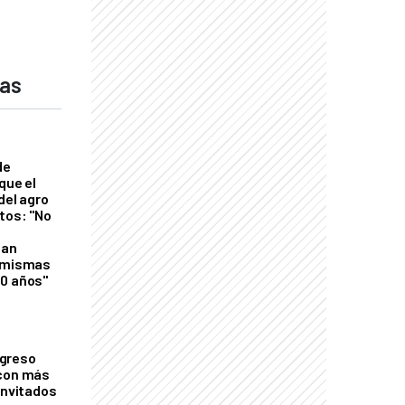
das
de
que el
del agro
tos: "No
n
gan
s mismas
50 años"
greso
 con más
invitados