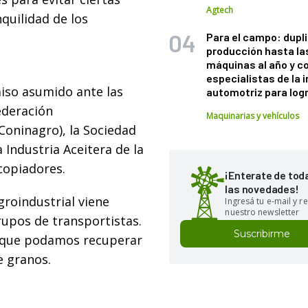
Agtech
nquilidad de los
Para el campo: dupl
producción hasta la
máquinas al año y c
especialistas de la 
iso asumido ante las
automotriz para logr
ederación
Maquinarias y vehículos
Coninagro), la Sociedad
 Industria Aceitera de la
copiadores.
¡Enterate de tod
las novedades!
roindustrial viene
Ingresá tu e-mail y re
nuestro newsletter
rupos de transportistas.
Suscribirme
a que podamos recuperar
e granos.