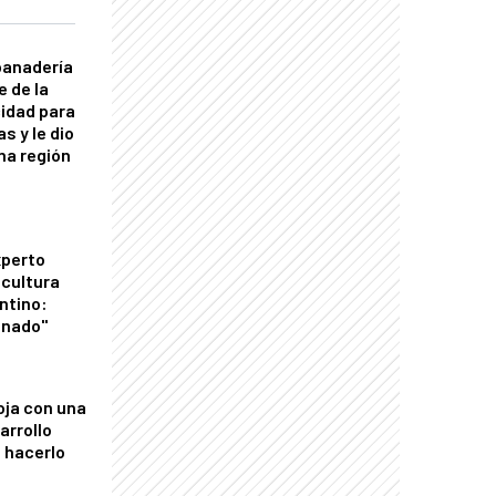
panadería
e de la
idad para
s y le dio
una región
xperto
icultura
ntino:
onado"
oja con una
arrollo
 hacerlo