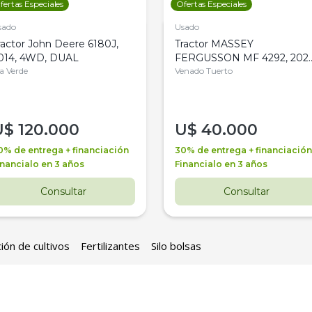
fertas Especiales
Ofertas Especiales
sado
Usado
ractor John Deere 6180J,
Tractor MASSEY
014, 4WD, DUAL
FERGUSSON MF 4292, 2020
la Verde
4WD, PATON
Venado Tuerto
U$
120.000
U$
40.000
0% de entrega + financiación
30% de entrega + financiación
inancialo en 3 años
Financialo en 3 años
Consultar
Consultar
ión de cultivos
Fertilizantes
Silo bolsas