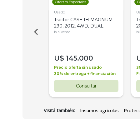
les
Ofertas Especiales
O
Usado
U
 Deere 7515,
Tractor CASE IH MAGNUM
T
 PATON
290, 2012, 4WD, DUAL
2
es
Isla Verde
Is
000
U$
145.000
a + financiación
Precio oferta sin usado
3
 3 años
30% de entrega + financiación
F
nsultar
Consultar
Visitá también:
Insumos agrícolas
Protecc