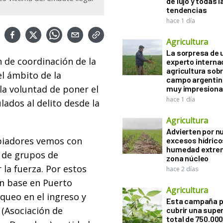
de lujo y todas l
tendencias
hace 1 día
Agricultura
La sorpresa de 
n de coordinación de la
experto interna
agricultura sobr
el ámbito de la
campo argentin
la voluntad de poner el
muy impresiona
hace 1 día
ados al delito desde la
Agricultura
Advierten por n
piadores vemos con
excesos hídrico
humedad extrem
 de grupos de
zona núcleo
la fuerza. Por estos
hace 2 días
con base en Puerto
Agricultura
queo en el ingreso y
Esta campaña 
 (Asociación de
cubrir una super
total de 750.00