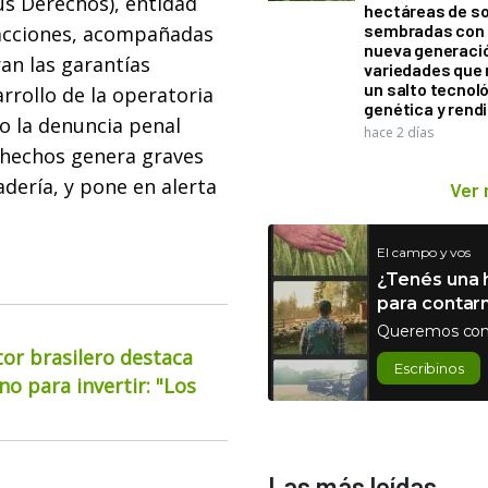
us Derechos), entidad
hectáreas de so
sembradas con
 acciones, acompañadas
nueva generaci
an las garantías
variedades que
un salto tecnol
rrollo de la operatoria
genética y rend
o la denuncia penal
hace 2 días
 hechos genera graves
adería, y pone en alerta
Ver
El campo y vos
¿Tenés una h
para contar
Queremos con
or brasilero destaca
Escribinos
o para invertir: "Los
Las más leídas