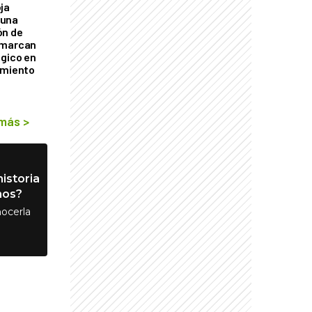
ja
 una
ón de
 marcan
ógico en
imiento
 más
>
istoria
nos?
ocerla