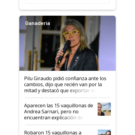
salto tecnológico en genética y
rendimiento
Ganadería
Pilu Giraudo pidió confianza ante los
cambios, dijo que recién van por la
mitad y destacó que exportar dejó de
ser "para unos pocos": "Tenemos un
mandato muy claro del gobierno
Aparecen las 15 vaquillonas de
nacional"
Andrea Sarnari, pero no
encuentran explicación de
cómo llegaron allí
Robaron 15 vaquillonas a