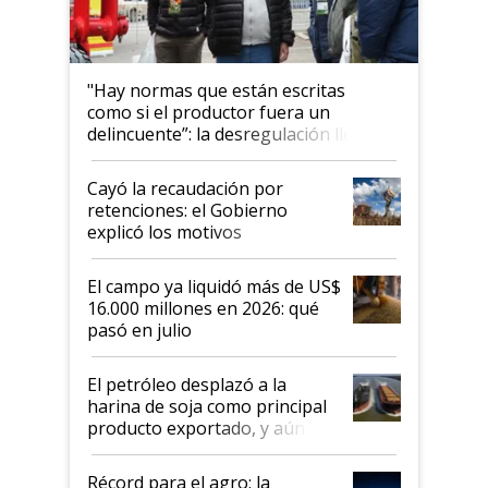
"Hay normas que están escritas
como si el productor fuera un
delincuente”: la desregulación llegó
al Congreso Aapresid y hasta se
habló del financiamiento al IPCVA
Cayó la recaudación por
retenciones: el Gobierno
explicó los motivos
El campo ya liquidó más de US$
16.000 millones en 2026: qué
pasó en julio
El petróleo desplazó a la
harina de soja como principal
producto exportado, y aún así
el agro aportó casi seis de cada
diez dólares y sostuvo el
Récord para el agro: la