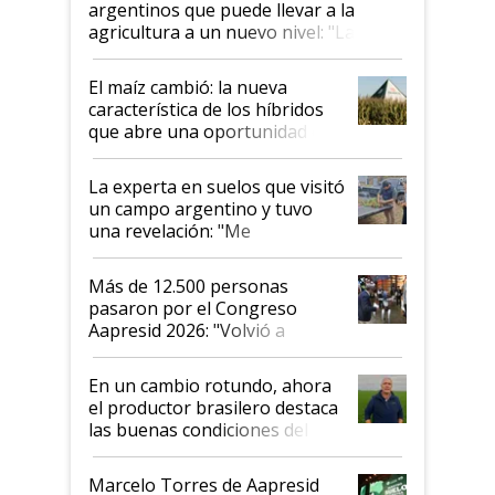
argentinos que puede llevar a la
agricultura a un nuevo nivel: "Las
posibilidades de crecimiento son
infinitas"
El maíz cambió: la nueva
característica de los híbridos
que abre una oportunidad en
el lote
La experta en suelos que visitó
un campo argentino y tuvo
una revelación: "Me
impresionó mucho"
Más de 12.500 personas
pasaron por el Congreso
Aapresid 2026: "Volvió a
demostrar que hablar del
suelo es hablar de todo el
En un cambio rotundo, ahora
sistema productivo"
el productor brasilero destaca
las buenas condiciones del
agro argentino para invertir:
"Los veo más motivados"
Marcelo Torres de Aapresid