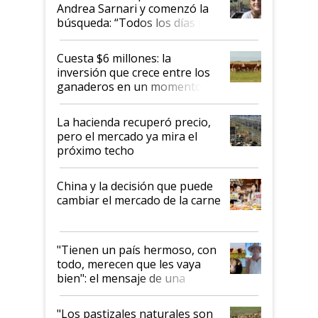
Andrea Sarnari y comenzó la
búsqueda: “Todos los días le
toca a algún productor”
Cuesta $6 millones: la
inversión que crece entre los
ganaderos en un momento
histórico para la actividad
La hacienda recuperó precio,
pero el mercado ya mira el
próximo techo
China y la decisión que puede
cambiar el mercado de la carne
"Tienen un país hermoso, con
todo, merecen que les vaya
bien": el mensaje de una
ganadera uruguaya sobre las
oportunidades que se abren
"Los pastizales naturales son