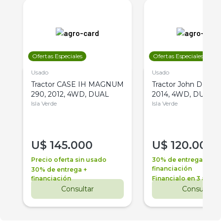
Ofertas Especiales
Ofertas Especiales
Usado
Usado
Tractor CASE IH MAGNUM
Tractor John Deere 
290, 2012, 4WD, DUAL
2014, 4WD, DUAL
Isla Verde
Isla Verde
U$
145.000
U$
120.000
Precio oferta sin usado
30% de entrega +
financiación
30% de entrega +
financiación
Financialo en 3 años
Consultar
Consultar