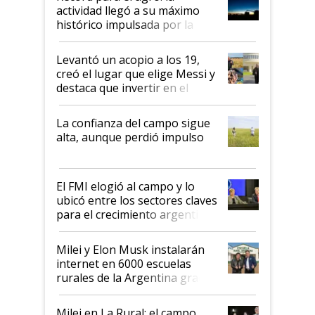
liderazgo en un semestre
actividad llegó a su máximo
récord
histórico impulsada por la
cosecha y las exportaciones
Levantó un acopio a los 19,
creó el lugar que elige Messi y
destaca que invertir en el
kirchnerismo era como "darle
plata a un hijo para droga":
La confianza del campo sigue
Juan Félix Rossetti, el libertario
alta, aunque perdió impulso
que de una dura crisis salió
más fuerte y apuesta al cambio
de Milei
El FMI elogió al campo y lo
ubicó entre los sectores claves
para el crecimiento argentino
Milei y Elon Musk instalarán
internet en 6000 escuelas
rurales de la Argentina gracias
a un acuerdo con Starlink
Milei en La Rural: el campo