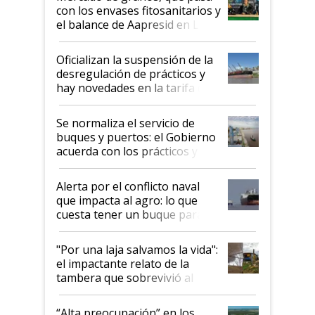
con los envases fitosanitarios y
el balance de Aapresid en La
Posta
Oficializan la suspensión de la
desregulación de prácticos y
hay novedades en la tarifa de
la hidrovía
Se normaliza el servicio de
buques y puertos: el Gobierno
acuerda con los prácticos y
suspende el decreto de
desregulación
Alerta por el conflicto naval
que impacta al agro: lo que
cuesta tener un buque parado
y el peligro de que Argentina
pase a ser "país sucio"
"Por una laja salvamos la vida":
el impactante relato de la
tambera que sobrevivió al
tornado
“Alta preocupación” en los