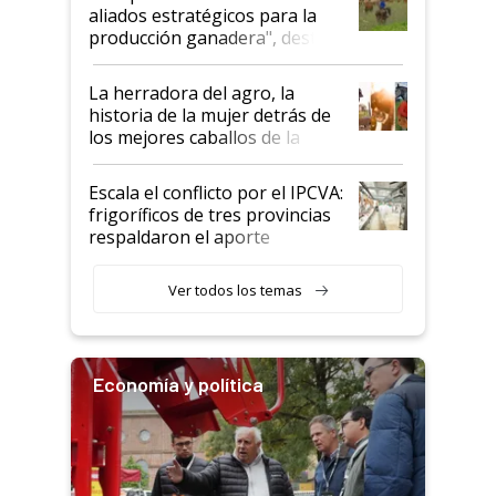
para el agro en Argentina, con
aliados estratégicos para la
foco en la carne
producción ganadera", destaca
la iniciativa que ya reúne a 46
establecimientos en Argentina
La herradora del agro, la
historia de la mujer detrás de
los mejores caballos de la
Argentina y los mitos que
todavía hacen sufrir a estos
Escala el conflicto por el IPCVA:
animales: "Mientras me
frigoríficos de tres provincias
descalificaban, yo seguí
respaldaron el aporte
haciendo currículum"
obligatorio
Ver todos los temas
Economía y política