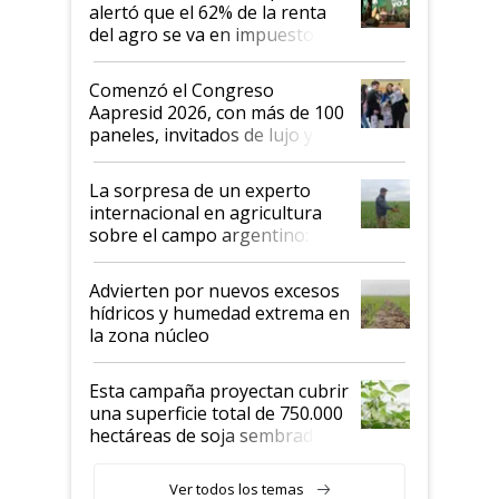
alertó que el 62% de la renta
del agro se va en impuestos:
"No es bueno que en
Argentina se sigan discutiendo
Comenzó el Congreso
las mismas cosas de hace 50
Aapresid 2026, con más de 100
años"
paneles, invitados de lujo y
todas las tendencias
La sorpresa de un experto
internacional en agricultura
sobre el campo argentino:
"Estoy muy impresionado"
Advierten por nuevos excesos
hídricos y humedad extrema en
la zona núcleo
Esta campaña proyectan cubrir
una superficie total de 750.000
hectáreas de soja sembradas
con una nueva generación de
variedades que marcan un
Ver todos los temas