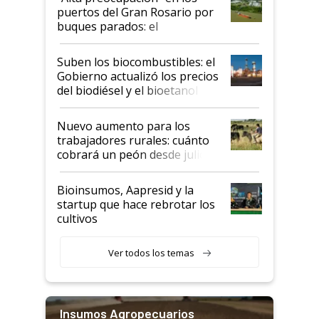
puertos del Gran Rosario por
buques parados: el
funcionamiento de las
exportadoras en tensión tras
Suben los biocombustibles: el
la medida de fuerza de los
Gobierno actualizó los precios
prácticos
del biodiésel y el bioetanol
Nuevo aumento para los
trabajadores rurales: cuánto
cobrará un peón desde julio
Bioinsumos, Aapresid y la
startup que hace rebrotar los
cultivos
Ver todos los temas
Insumos Agropecuarios