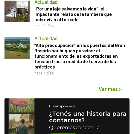
Actualidad
"Por una laja salvamos la vida": el
impactante relato de la tambera que
sobrevivió al tornado
hace 3 días
Actualidad
“Alta preocupación” en los puertos del Gran
Rosario por buques parados: el
funcionamiento de las exportadoras en
tensión tras la medida de fuerza de los
prácticos
hace 4 días
Ver más
>
El campo y vos
¿Tenés una historia para
contarnos?
Queremos conocerla