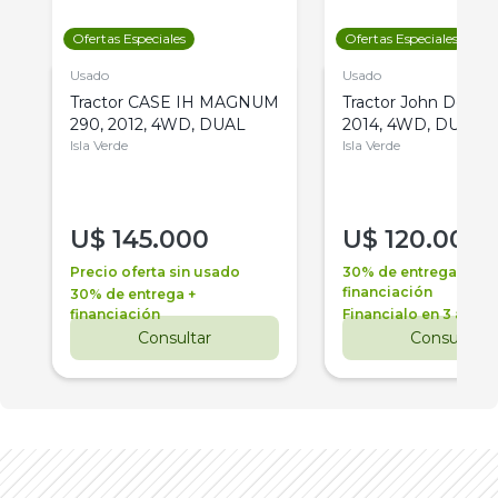
Ofertas Especiales
Ofertas Especiales
Usado
Usado
Tractor CASE IH MAGNUM
Tractor John Deere 
290, 2012, 4WD, DUAL
2014, 4WD, DUAL
Isla Verde
Isla Verde
U$
145.000
U$
120.000
Precio oferta sin usado
30% de entrega +
financiación
30% de entrega +
financiación
Financialo en 3 años
Consultar
Consultar