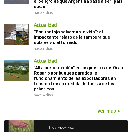
el peligro de que Argentina pase a ser "país
sucio"
hace 3 días
Actualidad
"Por una laja salvamos la vida": el
impactante relato de la tambera que
sobrevivió al tornado
hace 3 días
Actualidad
“Alta preocupación” en los puertos del Gran
Rosario por buques parados: el
funcionamiento de las exportadoras en
tensión tras la medida de fuerza de los
prácticos
hace 4 días
Ver más
>
El campo y vos