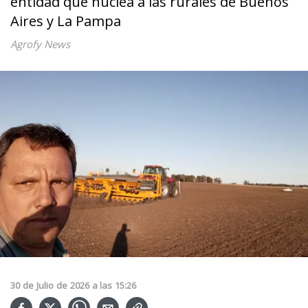
entidad que nuclea a las rurales de Buenos
Aires y La Pampa
Agrofy News
30
de
Julio
de
2026
a las
15:26